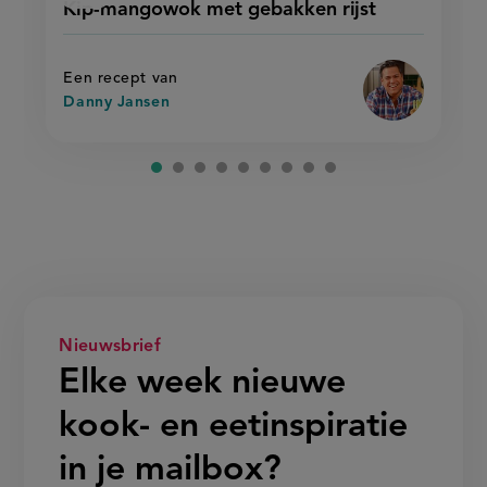
Kip-mangowok met gebakken rijst
'kip-
mangowok
recept
mangowok
met
met
op
gebakken
gebakken
rijst'
rijst
Een recept van
Danny Jansen
Nieuwsbrief
Elke week nieuwe
kook- en eetinspiratie
in je mailbox?