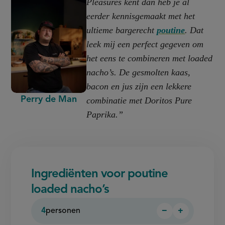
Pleasures kent dan heb je al
eerder kennisgemaakt met het
ultieme bargerecht
poutine
. Dat
leek mij een perfect gegeven om
het eens te combineren met loaded
nacho’s. De gesmolten kaas,
bacon en jus zijn een lekkere
Perry de Man
combinatie met Doritos Pure
Paprika.”
Ingrediënten voor poutine
loaded nacho’s
4
personen
−
+
Persoon
Persoon
verwijderen
toevoegen