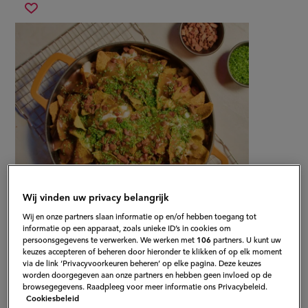
poutine
Sla
loaded
recept
nacho’s
op
Wij vinden uw privacy belangrijk
Wij en onze partners slaan informatie op en/of hebben toegang tot
informatie op een apparaat, zoals unieke ID’s in cookies om
persoonsgegevens te verwerken. We werken met
106
partners. U kunt uw
Gepubliceerd op:
15-08-23
keuzes accepteren of beheren door hieronder te klikken of op elk moment
Bewerkt op:
13-04-2026
via de link ‘Privacyvoorkeuren beheren’ op elke pagina. Deze keuzes
worden doorgegeven aan onze partners en hebben geen invloed op de
browsegegevens. Raadpleeg voor meer informatie ons Privacybeleid.
Cookiesbeleid