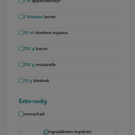
1
el
appelciderazijn
2
blaadjes
laurier
30
ml
donkere sojasaus
250
g
bacon
200
g
mozzarella
10
g
bieslook
Extra nodig
ovenschaal
Ingrediënten kopiëren