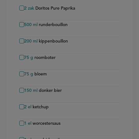
2
zak
Doritos Pure Paprika
500
ml
runderbouillon
200
ml
kippenbouillon
75
g
roomboter
75
g
bloem
150
ml
donker bier
2
el
ketchup
1
el
worcestersaus