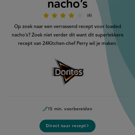
nacho’s
6
Beoordeel
recept
'Poutine
Op zoek naar een verrassend recept voor loaded
loaded
nacho’s'
nacho’s? Zoek niet verder dit want dit superlekkere
recept van 24Kitchen-chef Perry wil je maken.
Aangeboden
door:
15 min. voorbereiden
Direct naar recept