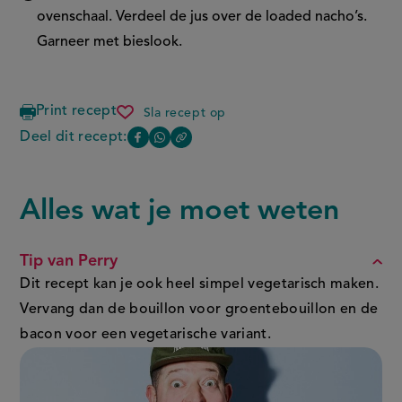
ovenschaal. Verdeel de jus over de loaded nacho’s.
Garneer met bieslook.
Print recept
Sla recept op
poutine
loaded
Deel dit recept:
Copy
Deel
Deel
nacho’s
the
deze
deze
link
of
pagina
pagina
Alles wat je moet weten
FAQ
this
op
op
page
Facebook
WhatsApp
Tip van Perry
(opent
(opent
Dit recept kan je ook heel simpel vegetarisch maken.
in
in
Vervang dan de bouillon voor groentebouillon en de
nieuw
nieuw
bacon voor een vegetarische variant
.
venster,
venster,
externe
externe
link)
link)