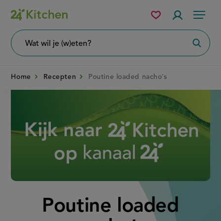
Overslaan
Mijn
Accountme
Menu
bewaarde
en
recepten
naar
Wat
Zoeke
wil
de
je
zoeken?
inhoud
Home
Recepten
Poutine loaded nacho’s
gaan
Disney+
Poutine loaded