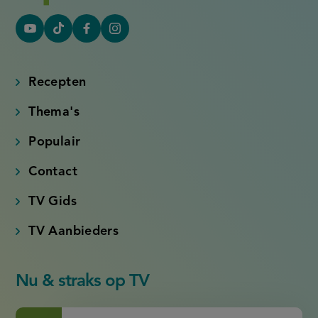
YouTube
Tiktok
Facebook
Instagram
(externe
(externe
(externe
(externe
link)
link)
link)
link)
Recepten
Thema's
Populair
Contact
TV Gids
TV Aanbieders
Nu & straks op TV