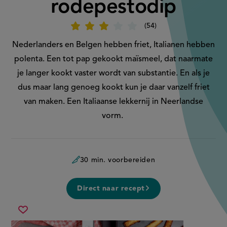
rodepestodip
54
Beoordeel
recept
'Polentafrietjes
Nederlanders en Belgen hebben friet, Italianen hebben
met
rodepestodip'
polenta. Een tot pap gekookt maïsmeel, dat naarmate
je langer kookt vaster wordt van substantie. En als je
dus maar lang genoeg kookt kun je daar vanzelf friet
van maken. Een Italiaanse lekkernij in Neerlandse
vorm.
30 min. voorbereiden
Direct naar recept
polentafrietjes
Sla
met
recept