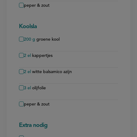
peper & zout
Koolsla
200
g
groene kool
2
el
kappertjes
2
el
witte balsamico azijn
3
el
olijfolie
peper & zout
Extra nodig