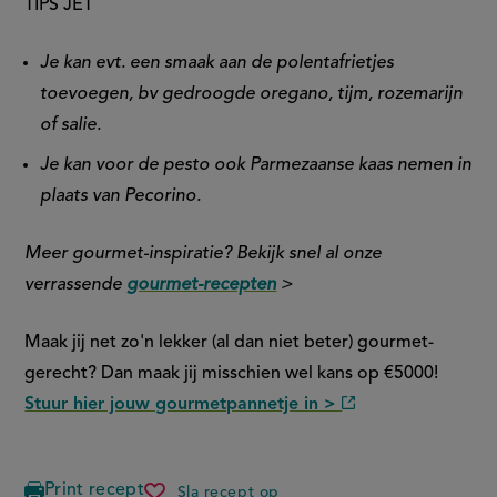
TIPS JET
Je kan evt. een smaak aan de polentafrietjes
toevoegen, bv gedroogde oregano, tijm, rozemarijn
of salie.
Je kan voor de pesto ook Parmezaanse kaas nemen in
plaats van Pecorino.
Meer gourmet-inspiratie? Bekijk snel al onze
verrassende
gourmet-recepten
>
Maak jij net zo'n lekker (al dan niet beter) gourmet-
gerecht? Dan maak jij misschien wel kans op €5000!
Stuur hier jouw gourmetpannetje in >
(externe
link)
Print recept
Sla recept op