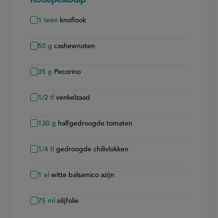
Rodepestodip
1
teen
knoflook
50
g
cashewnoten
35
g
Pecorino
1/2
tl
venkelzaad
130
g
halfgedroogde tomaten
1/4
tl
gedroogde chilivlokken
1
el
witte balsamico azijn
75
ml
olijfolie