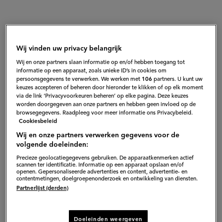
Wij vinden uw privacy belangrijk
Wij en onze partners slaan informatie op en/of hebben toegang tot
informatie op een apparaat, zoals unieke ID’s in cookies om
persoonsgegevens te verwerken. We werken met
106
partners. U kunt uw
keuzes accepteren of beheren door hieronder te klikken of op elk moment
via de link ‘Privacyvoorkeuren beheren’ op elke pagina. Deze keuzes
worden doorgegeven aan onze partners en hebben geen invloed op de
browsegegevens. Raadpleeg voor meer informatie ons Privacybeleid.
Cookiesbeleid
Wij en onze partners verwerken gegevens voor de
volgende doeleinden:
Precieze geolocatiegegevens gebruiken. De apparaatkenmerken actief
scannen ter identificatie. Informatie op een apparaat opslaan en/of
openen. Gepersonaliseerde advertenties en content, advertentie- en
contentmetingen, doelgroepenonderzoek en ontwikkeling van diensten.
Nederlanders en Belgen hebben
Partnerlijst (derden)
friet, Italianen hebben polenta.
Tot pap gekookt maïsmeel, dat
Doeleinden weergeven