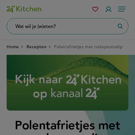
Overslaan
Mijn
Accountme
Menu
bewaarde
en
recepten
naar
Wat
Zoeke
wil
de
je
zoeken?
inhoud
Home
Recepten
Polentafrietjes met rodepestodip
gaan
Disney+
Polentafrietjes met