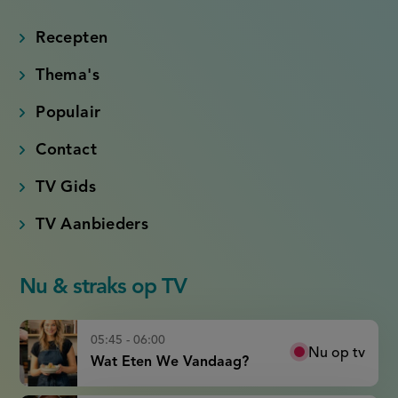
(externe
(externe
(externe
(externe
link)
link)
link)
link)
Recepten
Thema's
Populair
Contact
TV Gids
TV Aanbieders
Nu & straks op TV
05:45 - 06:00
Nu op tv
Wat Eten We Vandaag?