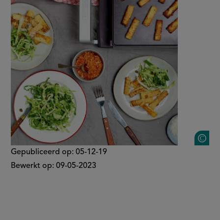
rodepestodip
op
2
Gepubliceerd op:
05-12-19
Bewerkt op:
09-05-2023