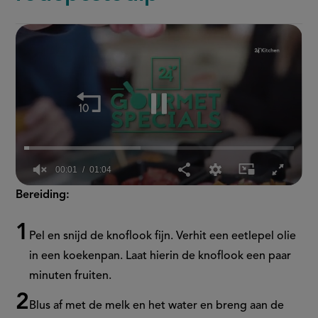
00:02
01:04
0
Bereiding:
seconds
of
1
minute,
Pel en snijd de knoflook fijn. Verhit een eetlepel olie
4
in een koekenpan. Laat hierin de knoflook een paar
seconds
minuten fruiten.
Blus af met de melk en het water en breng aan de