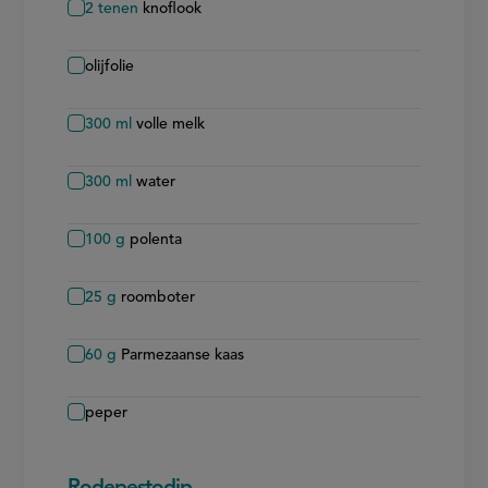
2
tenen
knoflook
olijfolie
300
ml
volle melk
300
ml
water
100
g
polenta
25
g
roomboter
60
g
Parmezaanse kaas
peper