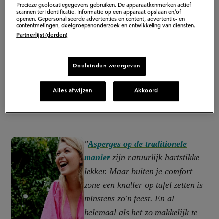
Precieze geolocatiegegevens gebruiken. De apparaatkenmerken actief
scannen ter identificatie. Informatie op een apparaat opslaan en/of
openen. Gepersonaliseerde advertenties en content, advertentie- en
contentmetingen, doelgroepenonderzoek en ontwikkeling van diensten.
Partnerlijst (derden)
Doeleinden weergeven
Alles afwijzen
Akkoord
"
Asperges op de traditionele
manier
zijn natuurlijk hartstikke
lekker. Maar buiten je comfort
zone een knaller op tafel zetten is
minstens zo'n feest. En al
helemaal als het zo makkelijk te