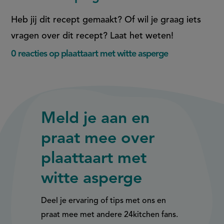
Facebook
WhatsApp
(opent
(opent
Heb jij dit recept gemaakt? Of wil je graag iets
in
in
vragen over dit recept? Laat het weten!
nieuw
nieuw
0 reacties op plaattaart met witte asperge
venster,
venster,
externe
externe
link)
link)
Meld je aan en
praat mee over
plaattaart met
witte asperge
Deel je ervaring of tips met ons en
praat mee met andere 24kitchen fans.