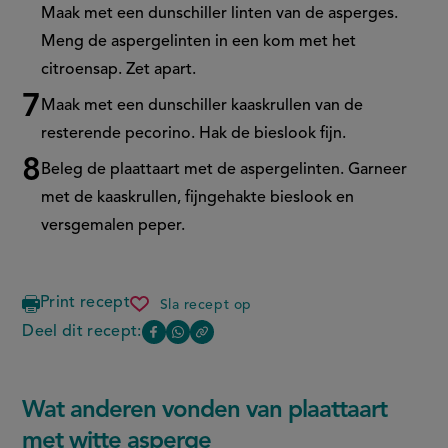
Maak met een dunschiller linten van de asperges.
Meng de aspergelinten in een kom met het
citroensap. Zet apart.
Maak met een dunschiller kaaskrullen van de
resterende pecorino. Hak de bieslook fijn.
Beleg de plaattaart met de aspergelinten. Garneer
met de kaaskrullen, fijngehakte bieslook en
versgemalen peper.
Print recept
Sla recept op
plaattaart
met
Deel dit recept:
Copy
Deel
Deel
witte
the
asperge
deze
deze
link
of
pagina
pagina
Wat anderen vonden van plaattaart
this
op
op
page
met witte asperge