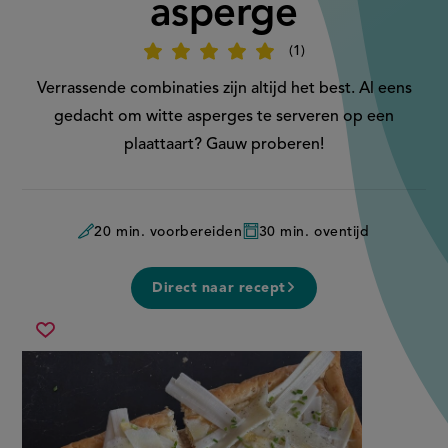
asperge
1
Beoordeel
recept
'Plaattaart
Verrassende combinaties zijn altijd het best. Al eens
met
witte
gedacht om witte asperges te serveren op een
asperge'
plaattaart? Gauw proberen!
20 min. voorbereiden
30 min. oventijd
Direct naar recept
plaattaart
Sla
met
recept
witte
op
asperge