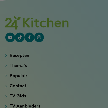
YouTube
Tiktok
Facebook
Instagram
(externe
(externe
(externe
(externe
link)
link)
link)
link)
Recepten
Thema's
Populair
Contact
TV Gids
TV Aanbieders