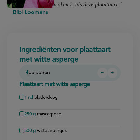
maken is als deze plaattaart."
Bibi Loomans
Ingrediënten voor plaattaart
met witte asperge
4
personen
−
+
Persoon
Persoon
verwijderen
toevoegen
Plaattaart met witte asperge
1
rol
bladerdeeg
250
g
mascarpone
500
g
witte asperges