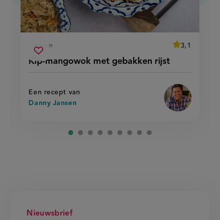
average
3,1
60 min
Beoordeel
voorbereidingstijd
kip-
recept
Sla
score:
Kip-mangowok met gebakken rijst
'kip-
mangowok
recept
mangowok
met
met
op
gebakken
gebakken
rijst'
rijst
Een recept van
Danny Jansen
Nieuwsbrief