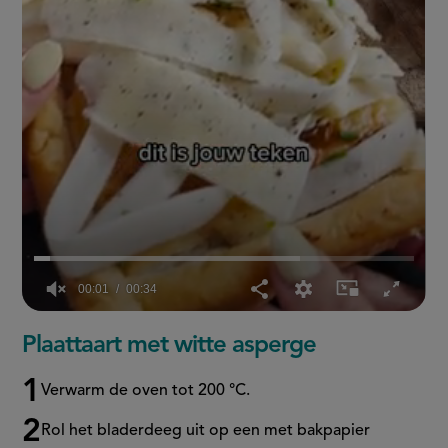
00:02
00:34
0
seconds
Plaattaart met witte asperge
of
34
seconds
Verwarm de oven tot 200 °C.
Rol het bladerdeeg uit op een met bakpapier