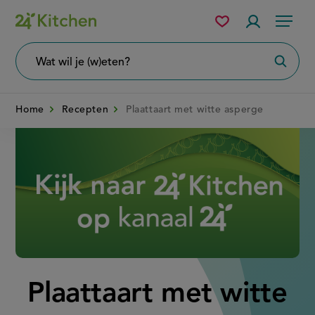
Overslaan
Mijn
Accountme
Menu
bewaarde
en
recepten
naar
Wat
Zoeke
wil
de
je
zoeken?
inhoud
Home
Recepten
Plaattaart met witte asperge
gaan
Disney+
Plaattaart met witte