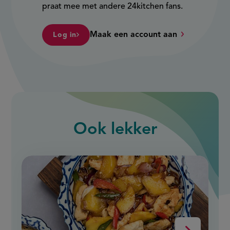
praat mee met andere 24kitchen fans.
Maak een account aan
Log in
Ook
lekker
slide
1
of
9