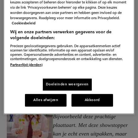
keuzes accepteren of beheren door hieronder te klikken of op elk moment
via de link ‘Privacyvoorkeuren beheren’ op elke pagina. Deze keuzes
worden doorgegeven aan onze partners en hebben geen invloed op de
browsegegevens. Raadpleeg voor meer informatie ons Privacybeleid.
Cookiesbeleid
Wij en onze partners verwerken gegevens voor de
volgende doeleinden:
Precieze geolocatiegegevens gebruiken. De apparaatkenmerken actief
scannen ter identificatie. Informatie op een apparaat opslaan en/of
openen. Gepersonaliseerde advertenties en content, advertentie- en
contentmetingen, doelgroepenonderzoek en ontwikkeling van diensten.
Partnerlijst (derden)
Doeleinden weergeven
Bospenen zijn ontzettend
veelzijdig. Ik gebruik ze graag
Alles afwijzen
Akkoord
voor allerlei recepten.
Bijvoorbeeld deze prachtige
plaattaart. Met deze showstopper
kan je echt even uitpakken, maar