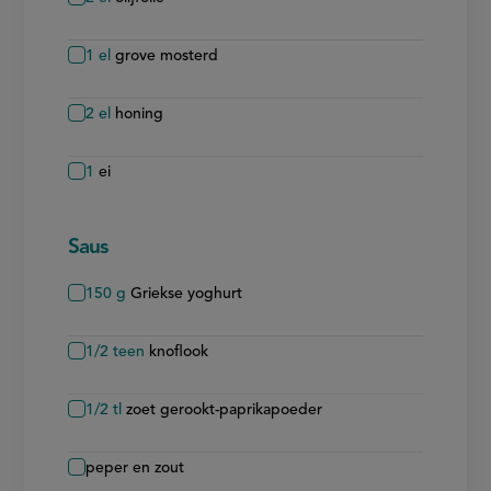
1
el
grove mosterd
2
el
honing
1
ei
Saus
150
g
Griekse yoghurt
1/2
teen
knoflook
1/2
tl
zoet gerookt-paprikapoeder
peper en zout