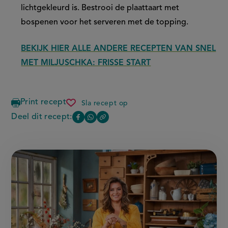
lichtgekleurd is. Bestrooi de plaattaart met
bospenen voor het serveren met de topping.
BEKIJK HIER ALLE ANDERE RECEPTEN VAN SNEL
MET MILJUSCHKA: FRISSE START
Print recept
Sla recept op
plaattaart
met
Deel dit recept:
Copy
Deel
Deel
bospenen
the
deze
deze
link
of
pagina
pagina
this
op
op
page
Facebook
WhatsApp
(opent
(opent
in
in
nieuw
nieuw