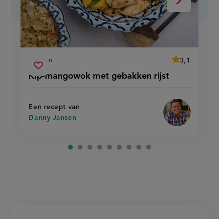
Volgende
average
3,1
60 min
Beoordeel
voorbereidingstijd
kip-
recept
Sla
score:
Kip-mangowok met gebakken rijst
'kip-
mangowok
recept
mangowok
met
met
op
gebakken
gebakken
rijst'
rijst
Een recept van
Danny Jansen