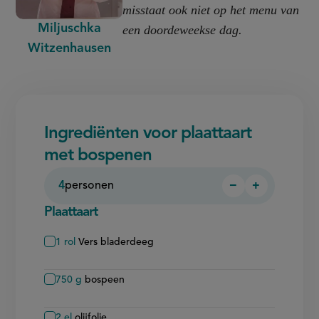
misstaat ook niet op het menu van
Miljuschka
een doordeweekse dag.
Witzenhausen
Ingrediënten voor plaattaart
met bospenen
4
personen
−
+
Persoon
Persoon
verwijderen
toevoegen
Plaattaart
1
rol
Vers bladerdeeg
750
g
bospeen
2
el
olijfolie