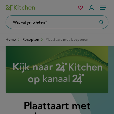
Overslaan
Mijn
Accountme
Menu
bewaarde
en
recepten
naar
Wat
Zoeke
wil
de
je
zoeken?
inhoud
Home
Recepten
Plaattaart met bospenen
gaan
Disney+
Plaattaart met