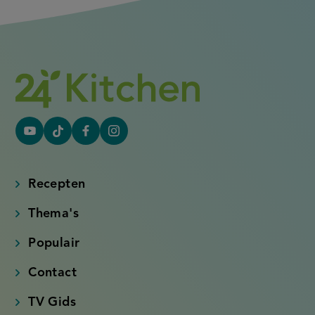
YouTube
Tiktok
Facebook
Instagram
(externe
(externe
(externe
(externe
link)
link)
link)
link)
Recepten
Thema's
Populair
Contact
TV Gids