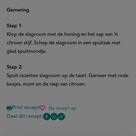
Garnering
Stap 1:
Klop de slagroom met de honing en het sap van ¼
citroen stijf. Schep de slagroom in een spuitzak met
glad spuitmondje.
Stap 2:
Spuit rozetten slagroom op de taart. Garneer met rode
besjes, munt en de rasp van citroen.
Print recept
Sla recept op
muscovadotaart
Deel dit recept:
Copy
Deel
Deel
the
deze
deze
link
of