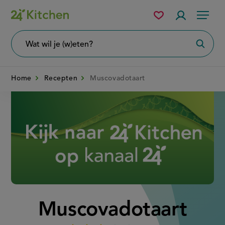
Overslaan
Mijn
Accountme
Menu
bewaarde
en
recepten
naar
Wat
Zoeke
wil
de
je
zoeken?
inhoud
Home
Recepten
Muscovadotaart
gaan
Disney+
Muscovadotaart