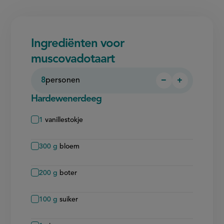
Ingrediënten voor
muscovadotaart
8
personen
−
+
Persoon
Persoon
verwijderen
toevoegen
Hardewenerdeeg
1
vanillestokje
300
g
bloem
200
g
boter
100
g
suiker