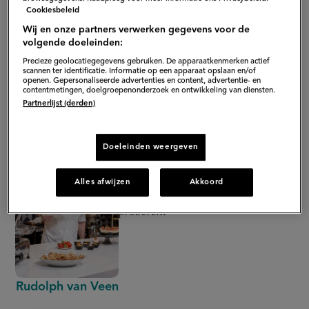
Cookiesbeleid
Wij en onze partners verwerken gegevens voor de
volgende doeleinden:
Precieze geolocatiegegevens gebruiken. De apparaatkenmerken actief
scannen ter identificatie. Informatie op een apparaat opslaan en/of
openen. Gepersonaliseerde advertenties en content, advertentie- en
contentmetingen, doelgroepenonderzoek en ontwikkeling van diensten.
Partnerlijst (derden)
Doeleinden weergeven
De muscovadotaart ziet er niet
alleen mooi uit maar is ook
Alles afwijzen
Akkoord
makkelijk om te maken. Dat wil je
proberen!
Rudolph van Veen