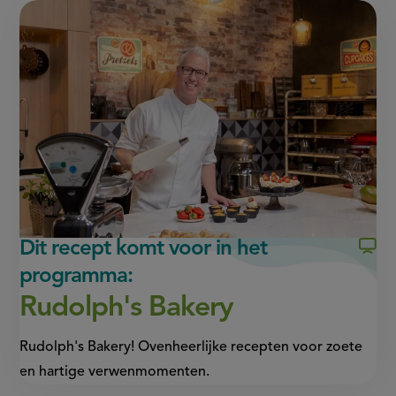
pagina
pagina
this
op
op
page
Facebook
WhatsApp
(opent
(opent
in
in
nieuw
nieuw
venster,
venster,
externe
externe
link)
link)
Dit recept komt voor in het
programma:
Rudolph's Bakery
Rudolph's Bakery! Ovenheerlijke recepten voor zoete
en hartige verwenmomenten.