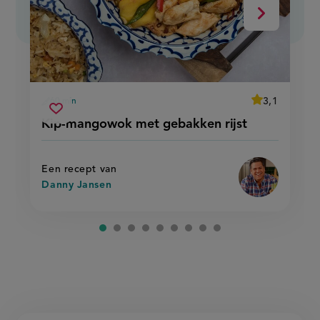
Volgende
average
3,1
60 min
Beoordeel
voorbereidingstijd
kip-
recept
Sla
score:
Kip-mangowok met gebakken rijst
'kip-
mangowok
recept
mangowok
met
met
op
gebakken
gebakken
rijst'
rijst
Een recept van
Danny Jansen