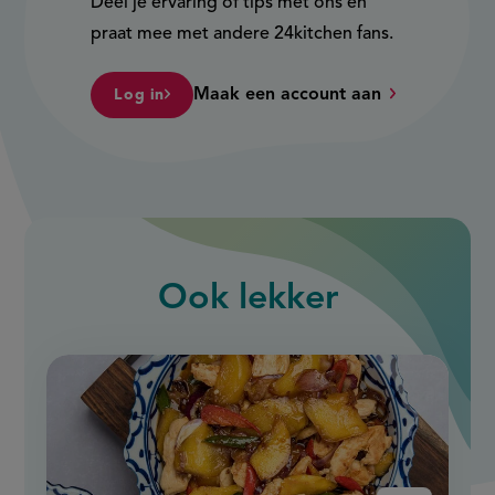
Deel je ervaring of tips met ons en
praat mee met andere 24kitchen fans.
Maak een account aan
Log in
Ook
lekker
slide
1
of
9