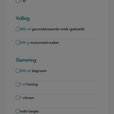
1
ei
Vulling
400
ml
gecondenseerde melk (gekoeld)
200
g
muscovado-suiker
Garnering
200
ml
slagroom
1
el
honing
1
citroen
rode besjes