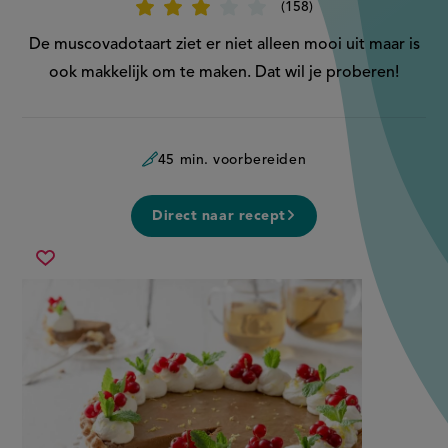
158
Beoordeel
recept
'Muscovadotaart'
De muscovadotaart ziet er niet alleen mooi uit maar is
ook makkelijk om te maken. Dat wil je proberen!
45 min. voorbereiden
Direct naar recept
muscovadotaart
Sla
recept
op