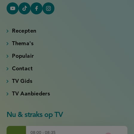
YouTube
Tiktok
Facebook
Instagram
(externe
(externe
(externe
(externe
link)
link)
link)
link)
Recepten
Thema's
Populair
Contact
TV Gids
TV Aanbieders
Nu & straks op TV
08:00 - 08:35