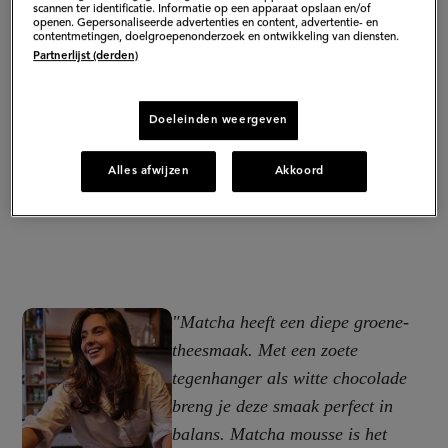
scannen ter identificatie. Informatie op een apparaat opslaan en/of
openen. Gepersonaliseerde advertenties en content, advertentie- en
contentmetingen, doelgroepenonderzoek en ontwikkeling van diensten.
Partnerlijst (derden)
Doeleinden weergeven
Alles afwijzen
Akkoord
"Matcha heeft een diepe groene-
theesmaak. Met een zoete
tegenhanger als witte chocolade
breng je deze smaak perfect in
balans. Matcha mousse is het