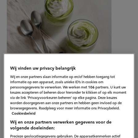
Wij vinden uw privacy belangrijk
Wij en onze partners slaan informatie op en/of hebben toegang tot
Gepubliceerd op:
06-03-25
informatie op een apparaat, zoals unieke ID’s in cookies om
Bewerkt op:
16-04-2026
persoonsgegevens te verwerken. We werken met
106
partners. U kunt uw
keuzes accepteren of beheren door hieronder te klikken of op elk moment
via de link ‘Privacyvoorkeuren beheren’ op elke pagina. Deze keuzes
worden doorgegeven aan onze partners en hebben geen invloed op de
browsegegevens. Raadpleeg voor meer informatie ons Privacybeleid.
Cookiesbeleid
Wij en onze partners verwerken gegevens voor de
volgende doeleinden:
Precieze geolocatiegegevens gebruiken. De apparaatkenmerken actief