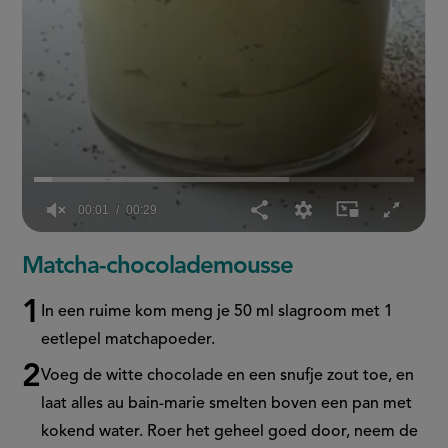
00:02
00:29
0
seconds
Matcha-chocolademousse
of
29
seconds
In een ruime kom meng je 50 ml slagroom met 1
eetlepel matchapoeder.
Voeg de witte chocolade en een snufje zout toe, en
laat alles au bain-marie smelten boven een pan met
kokend water. Roer het geheel goed door, neem de