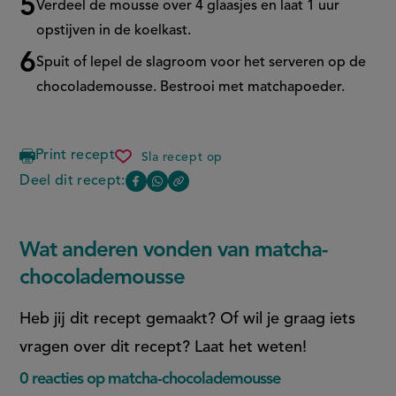
Verdeel de mousse over 4 glaasjes en laat 1 uur
opstijven in de koelkast.
Spuit of lepel de slagroom voor het serveren op de
chocolademousse. Bestrooi met matchapoeder.
Print recept
Sla recept op
matcha-
chocolademousse
Deel dit recept:
Copy
Deel
Deel
the
deze
deze
link
of
pagina
pagina
Wat anderen vonden van matcha-
this
op
op
page
chocolademousse
Facebook
WhatsApp
(opent
(opent
Heb jij dit recept gemaakt? Of wil je graag iets
in
in
vragen over dit recept? Laat het weten!
nieuw
nieuw
0 reacties op matcha-chocolademousse
venster,
venster,