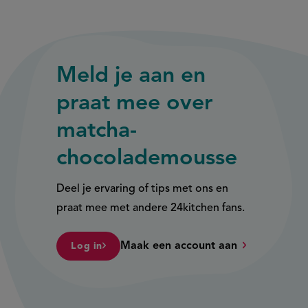
externe
externe
link)
link)
Meld je aan en
praat mee over
matcha-
chocolademousse
Deel je ervaring of tips met ons en
praat mee met andere 24kitchen fans.
Maak een account aan
Log in