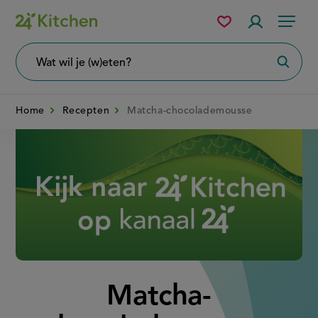
Overslaan
Mijn
Accountme
Menu
bewaarde
en
recepten
naar
Wat
Zoeke
wil
de
je
zoeken?
inhoud
Home
Recepten
Matcha-chocolademousse
gaan
Disney+
Matcha-