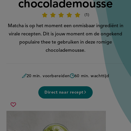
chocolademousse
1
Beoordeel
recept
'Matcha-
Matcha is op het moment een onmisbaar ingrediënt in
chocolademousse'
virale recepten. Dit is jouw moment om de ongekend
populaire thee te gebruiken in deze romige
chocolademousse.
20 min. voorbereiden
60 min. wachttijd
Direct naar recept
matcha-
Sla
chocolademousse
recept
op