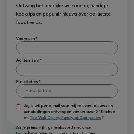
Ontvang het heerlijke weekmenu, handige
kooktips en populair nieuws over de laatste
foodtrends.
Show/hide
Voornaam
Achternaam
E-mailadres
Ja, ik wil per e-mail voor mij relevant nieuws en
aanbiedingen ontvangen van en over 24Kitchen
en
The Walt Disney Family of Companies
Als je je inschrijft, ga je akkoord met onze
Gebruiksvoorwaarden
en erken je dat je ons