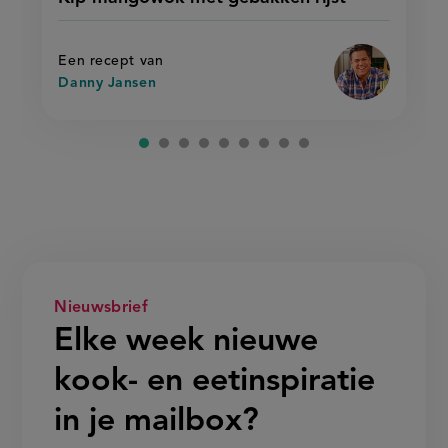
mangowok
recept
mangowok
met
met
op
gebakken
gebakken
rijst'
rijst
Een recept van
Danny Jansen
Nieuwsbrief
Elke week nieuwe
kook- en eetinspiratie
in je mailbox?