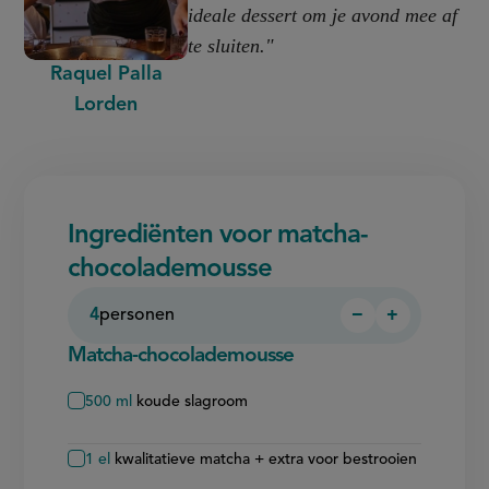
ideale dessert om je avond mee af
te sluiten."
Raquel Palla
Lorden
Ingrediënten voor matcha-
chocolademousse
4
personen
−
+
Persoon
Persoon
verwijderen
toevoegen
Matcha-chocolademousse
500
ml
koude slagroom
1
el
kwalitatieve matcha + extra voor bestrooien