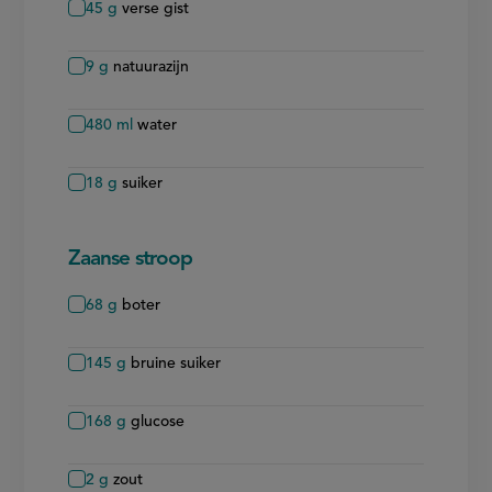
45
g
verse gist
9
g
natuurazijn
480
ml
water
18
g
suiker
Zaanse stroop
68
g
boter
145
g
bruine suiker
168
g
glucose
2
g
zout