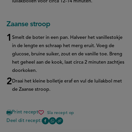
luilakbollen voor circa 12-14 minuten.
Zaanse stroop
Smelt de boter in een pan. Halveer het vanillestokje
in de lengte en schraap het merg eruit. Voeg de
glucose, bruine suiker, zout en de vanille toe. Breng
het geheel aan de kook, laat circa 2 minuten zachtjes
doorkoken.
Draai het kleine bolletje eraf en vul de luilakbol met
de Zaanse stroop.
Print recept
Sla recept op
luilakbollen
Deel dit recept:
Copy
Deel
Deel
the