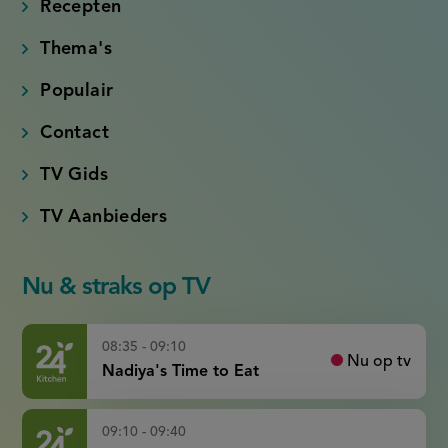
link)
link)
link)
link)
Recepten
Thema's
Populair
Contact
TV Gids
TV Aanbieders
Nu & straks op TV
08:35 - 09:10
Nu op tv
Nadiya's Time to Eat
09:10 - 09:40