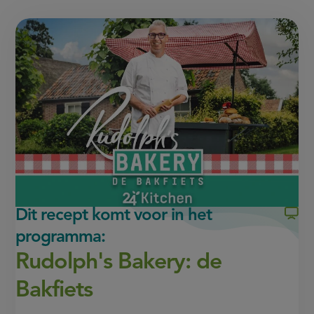
deze
deze
link
of
pagina
pagina
this
op
op
page
Facebook
WhatsApp
(opent
(opent
in
in
nieuw
nieuw
venster,
venster,
externe
externe
link)
link)
Dit recept komt voor in het
programma:
Rudolph's Bakery: de
Bakfiets