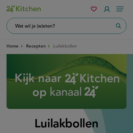
Overslaan
Mijn
Accountme
Menu
bewaarde
en
recepten
naar
Wat
Zoeke
wil
de
je
zoeken?
inhoud
Home
Recepten
Luilakbollen
gaan
Disney+
Luilakbollen