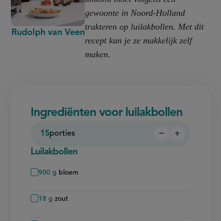
gewoonte in Noord-Holland
trakteren op luilakbollen. Met dit
Rudolph van Veen
recept kan je ze makkelijk zelf
maken.
Ingrediënten voor luilakbollen
15
porties
−
+
Persoon
Persoon
verwijderen
toevoegen
Luilakbollen
900
g
bloem
18
g
zout