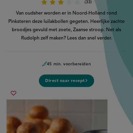
33
Beoordeel
recept
'Luilakbollen'
Van oudsher worden er in Noord-Holland rond
Pinksteren deze luilakbollen gegeten. Heerlijke zachte
broodjes gevuld met zoete, Zaanse stroop. Net als
Rudolph zelf maken? Lees dan snel verder.
45 min. voorbereiden
Direct naar recept
luilakbollen
Sla
recept
op