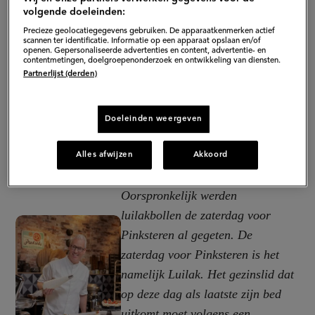
volgende doeleinden:
Precieze geolocatiegegevens gebruiken. De apparaatkenmerken actief
scannen ter identificatie. Informatie op een apparaat opslaan en/of
openen. Gepersonaliseerde advertenties en content, advertentie- en
contentmetingen, doelgroepenonderzoek en ontwikkeling van diensten.
Partnerlijst (derden)
Doeleinden weergeven
Alles afwijzen
Akkoord
Oorspronkelijk werden
luilakbollen de zaterdag voor
Pinksteren al gegeten. De
zaterdag voor Pinksteren is het
namelijk Luilak. Het gezinslid dat
op deze dag als laatste zijn bed
uitkomt moet volgens een