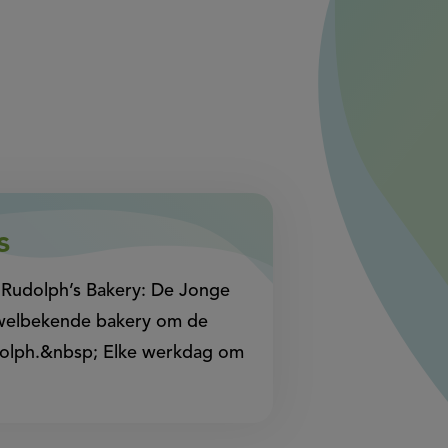
in
in
nieuw
nieuw
venster,
venster,
externe
externe
link)
link)
s
Rudolph’s Bakery: De Jonge
e welbekende bakery om de
udolph.&nbsp; Elke werkdag om