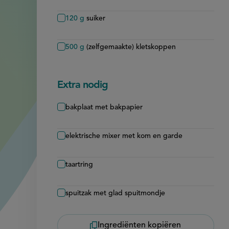
120
g
suiker
500
g
(zelfgemaakte) kletskoppen
Extra nodig
bakplaat met bakpapier
elektrische mixer met kom en garde
taartring
spuitzak met glad spuitmondje
Ingrediënten kopiëren