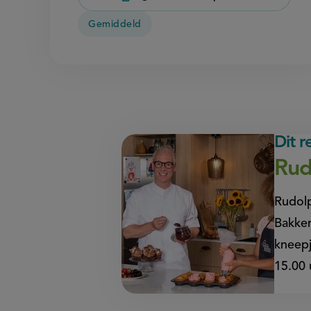
Gemiddeld
Dit 
Rud
Rudol
Bakker
kneepj
15.00 