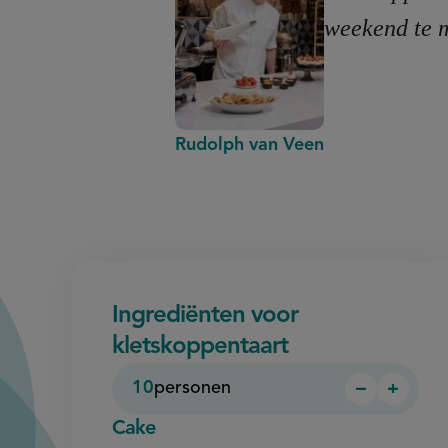
weekend te 
Rudolph van Veen
Ingrediënten voor
kletskoppentaart
10
personen
−
+
Persoon
Perso
verwijder
toevo
Cake