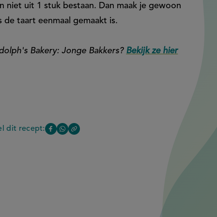
en niet uit 1 stuk bestaan. Dan maak je gewoon
ls de taart eenmaal gemaakt is.
dolph's Bakery: Jonge Bakkers?
Bekijk ze hier
l dit recept:
entaart
Copy
Deel
Deel
the
deze
deze
link
of
pagina
pagina
this
op
op
page
Facebook
WhatsApp
(opent
(opent