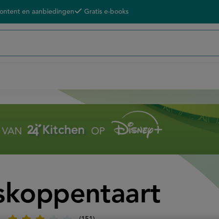
content en aanbiedingen
Gratis e-books
skoppentaart