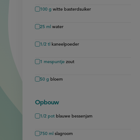
100
g
witte basterdsuiker
25
ml
water
1/2
tl
kaneelpoeder
1
mespuntje
zout
50
g
bloem
Opbouw
1/2
pot
blauwe bessenjam
750
ml
slagroom