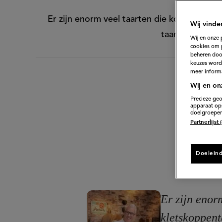
Er zijn enorm veel taarten die koekjes gebr
Wij vinde
taarten. De pe
Wij en onze 
cookies om 
beheren door
keuzes word
meer informa
Wij en on
Precieze geo
apparaat ops
doelgroepen
Partnerlijst
Doelein
Er zijn enor
kletskoppent