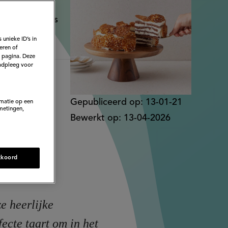
onze lievelings
 unieke ID’s in
eren of
e pagina. Deze
adpleeg voor
Gepubliceerd op:
13-01-21
rmatie op een
metingen,
Bewerkt op:
13-04-2026
kkoord
e heerlijke
fecte taart om in het