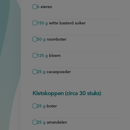
6
eieren
150
g
witte basterd suiker
50
g
roomboter
125
g
bloem
25
g
cacaopoeder
Kletskoppen (circa 30 stuks)
25
g
boter
25
g
amandelen