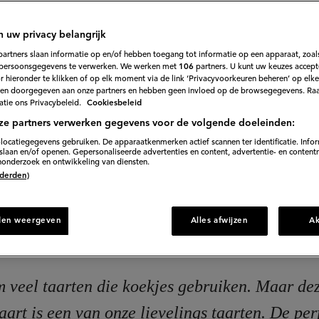
151
Beoordeel
recept
'Kletskoppentaart'
uiken. Maar deze heerlijke kletskoppentaart is een van 
n uw privacy belangrijk
rfecte taart om in het weekend te maken.
partners slaan informatie op en/of hebben toegang tot informatie op een apparaat, zoals
persoonsgegevens te verwerken. We werken met
106
partners. U kunt uw keuzes accept
 hieronder te klikken of op elk moment via de link ‘Privacyvoorkeuren beheren’ op elk
en doorgegeven aan onze partners en hebben geen invloed op de browsegegevens. Ra
tie ons Privacybeleid.
Cookiesbeleid
75 min. voorbereiden
ze partners verwerken gegevens voor de volgende doeleinden:
locatiegegevens gebruiken. De apparaatkenmerken actief scannen ter identificatie. Info
laan en/of openen. Gepersonaliseerde advertenties en content, advertentie- en content
onderzoek en ontwikkeling van diensten.
Direct naar recept
 (derden)
den weergeven
Alles afwijzen
A
m veel taarten die koekjes gebruiken. Maar dez
aart is een van onze lievelings taarten. De per