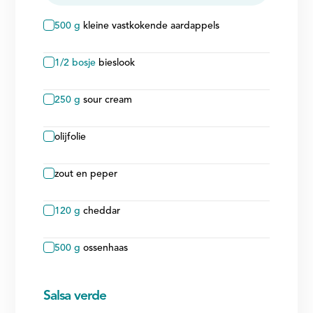
verwijderen
toevoegen
500
g
kleine vastkokende aardappels
1/2
bosje
bieslook
250
g
sour cream
olijfolie
zout en peper
120
g
cheddar
500
g
ossenhaas
Salsa verde