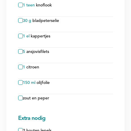
1
teen
knoflook
30
g
bladpeterselie
1
el
kappertjes
5
ansjovisfilets
1
citroen
150
ml
olijfolie
zout en peper
Extra nodig
2 houten lepels