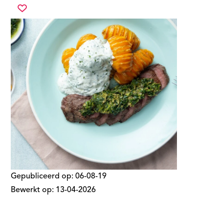
bbq-
Sla
ossenhaas
recept
met
op
salsa
verde
en
loaded
hasselback-
aardappelen
Gepubliceerd op:
06-08-19
Bewerkt op:
13-04-2026