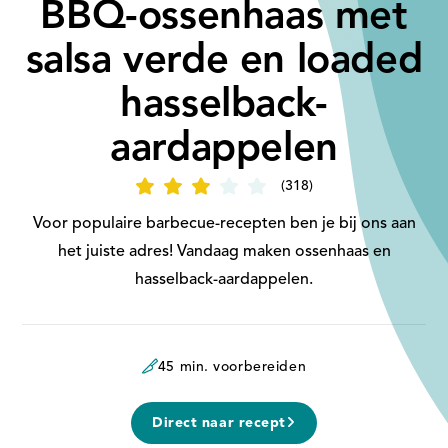
BBQ-ossenhaas met
salsa verde en loaded
hasselback-
aardappelen
318
Beoordeel
recept
'
Voor populaire barbecue-recepten ben je bij ons aan
BBQ-
ossenhaas
het juiste adres! Vandaag maken ossenhaas en
met
salsa
hasselback-aardappelen.
verde
en
loaded
hasselback-
aardappelen'
45 min. voorbereiden
Direct naar recept