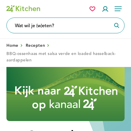
Overslaan
Mijn
Accountme
Menu
bewaarde
en
recepten
naar
Wat
Zoeke
wil
de
je
zoeken?
inhoud
Home
Recepten
gaan
BBQ-ossenhaas met salsa verde en loaded hasselback-
aardappelen
Disney+