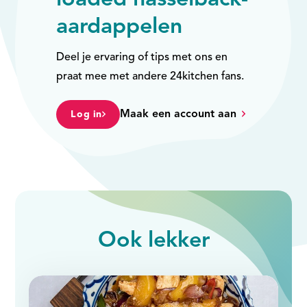
loaded hasselback-
aardappelen
Deel je ervaring of tips met ons en
praat mee met andere 24kitchen fans.
Maak een account aan
Log in
Ook
lekker
slide
1