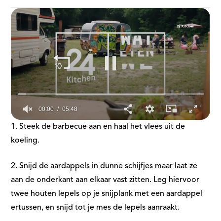
00:01
05:48
0
1. Steek de barbecue aan en haal het vlees uit de
seconds
of
koeling.
5
minutes,
48
2. Snijd de aardappels in dunne schijfjes maar laat ze
seconds
aan de onderkant aan elkaar vast zitten. Leg hiervoor
twee houten lepels op je snijplank met een aardappel
ertussen, en snijd tot je mes de lepels aanraakt.