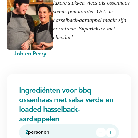
luxere stukken vlees als ossenhaas
steeds populairder. Ook de
hasselback-aardappel maakt zijn
herintrede. Superlekker met
cheddar!
Job en Perry
Ingrediënten voor bbq-
ossenhaas met salsa verde en
loaded hasselback-
aardappelen
2
personen
−
+
Persoon
Persoon