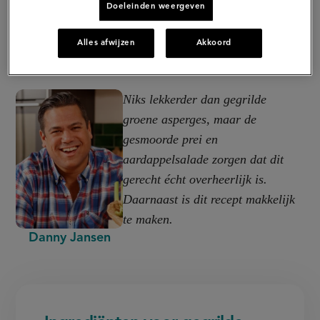
Doeleinden weergeven
Alles afwijzen
Akkoord
Niks lekkerder dan gegrilde
groene asperges, maar de
gesmoorde prei en
aardappelsalade zorgen dat dit
gerecht écht overheerlijk is.
Daarnaast is dit recept makkelijk
te maken.
Danny Jansen