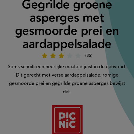
Gegrilde groene
asperges met
gesmoorde prei en
aardappelsalade
85
Beoordeel
recept
'Gegrilde
Soms schuilt een heerlijke maaltijd juist in de eenvoud.
groene
asperges
Dit gerecht met verse aardappelsalade, romige
met
gesmoorde
gesmoorde prei en gegrilde groene asperges bewijst
prei
en
dat.
aardappelsalade'
Aangeboden
door: