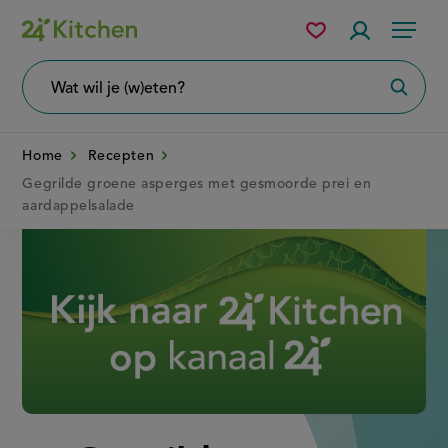
Overslaan
Mijn
Accountme
Menu
bewaarde
en
recepten
naar
Wat
Zoeke
wil
de
je
zoeken?
inhoud
Home
Recepten
gaan
Gegrilde groene asperges met gesmoorde prei en
aardappelsalade
Disney+