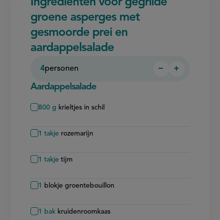
Ingrediënten voor gegrilde
groene asperges met
gesmoorde prei en
aardappelsalade
4
personen
−
+
Persoon
Persoon
verwijderen
toevoegen
Aardappelsalade
800
g
krieltjes in schil
1
takje
rozemarijn
1
takje
tijm
1
blokje groentebouillon
1
bak
kruidenroomkaas