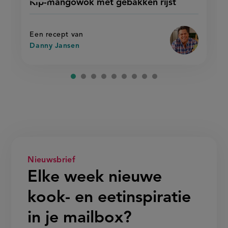
Kip-mangowok met gebakken rijst
'kip-
mangowok
recept
mangowok
met
met
op
gebakken
gebakken
rijst'
rijst
Een recept van
Danny Jansen
Nieuwsbrief
Elke week nieuwe
kook- en eetinspiratie
in je mailbox?