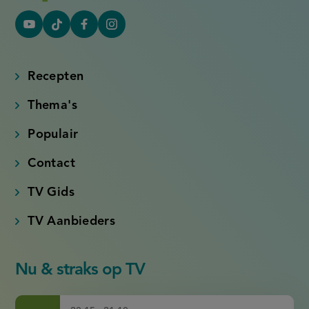
YouTube
Tiktok
Facebook
Instagram
(externe
(externe
(externe
(externe
link)
link)
link)
link)
Recepten
Thema's
Populair
Contact
TV Gids
TV Aanbieders
Nu & straks op TV