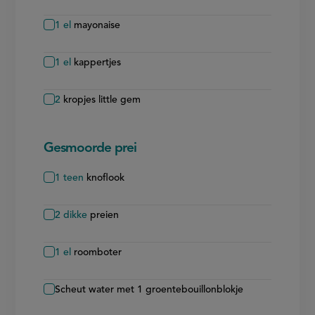
1
el
mayonaise
1
el
kappertjes
2
kropjes little gem
Gesmoorde prei
1
teen
knoflook
2
dikke
preien
1
el
roomboter
Scheut water met 1 groentebouillonblokje