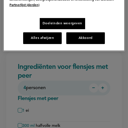
Partnerlijst (derden)
Doeleinden weergeven
Alles afwijzen
Akkoord
Ingrediënten voor flensjes met
peer
4
personen
−
+
Persoon
Persoon
verwijderen
toevoegen
Flensjes met peer
1
ei
300
ml
halfvolle melk