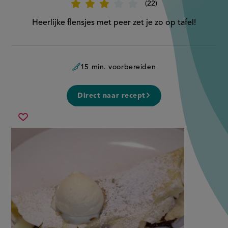
22
Beoordeel
recept
'Flensjes
Heerlijke flensjes met peer zet je zo op tafel!
met
peer'
15 min. voorbereiden
Direct naar recept
flensjes
Sla
met
recept
peer
op