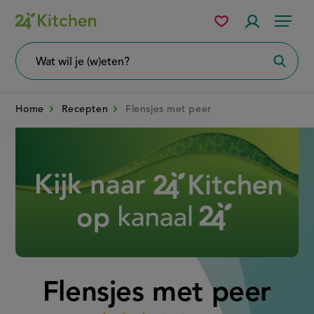
Overslaan
Mijn
Accountme
Menu
bewaarde
en
recepten
naar
Wat
Zoeke
wil
de
je
zoeken?
inhoud
Home
Recepten
Flensjes met peer
gaan
Disney+
Flensjes met peer