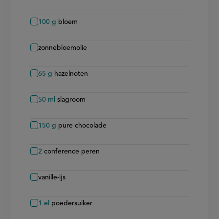
100
g
bloem
zonnebloemolie
65
g
hazelnoten
50
ml
slagroom
150
g
pure chocolade
2
conference peren
vanille-ijs
1
el
poedersuiker