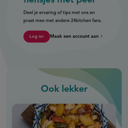
flensjes met peer
Deel je ervaring of tips met ons en
praat mee met andere 24kitchen fans.
Maak een account aan
Log in
Ook
lekker
slide
1
of