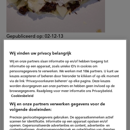
Gepubliceerd op:
02-12-13
Bewerkt op:
13-04-2026
Wij vinden uw privacy belangrijk
Wij en onze partners slaan informatie op en/of hebben toegang tot
informatie op een apparaat, zoals unieke ID’s in cookies om
persoonsgegevens te verwerken. We werken met
106
partners. U kunt uw
keuzes accepteren of beheren door hieronder te klikken of op elk moment
via de link ‘Privacyvoorkeuren beheren’ op elke pagina. Deze keuzes
worden doorgegeven aan onze partners en hebben geen invloed op de
browsegegevens. Raadpleeg voor meer informatie ons Privacybeleid.
Cookiesbeleid
Wij en onze partners verwerken gegevens voor de
volgende doeleinden:
Precieze geolocatiegegevens gebruiken. De apparaatkenmerken actief
scannen ter identificatie. Informatie op een apparaat opslaan en/of
openen. Gepersonaliseerde advertenties en content, advertentie- en
contentmetingen, doelgroepenonderzoek en ontwikkeling van diensten.