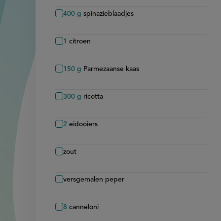
400
g
spinazieblaadjes
1
citroen
150
g
Parmezaanse kaas
300
g
ricotta
2
eidooiers
zout
versgemalen peper
8
canneloni