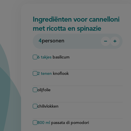
Ingrediënten voor cannelloni
met ricotta en spinazie
4
personen
−
+
Persoon
Perso
verwijder
toevo
6
takjes
basilicum
2
tenen
knoflook
olijfolie
chilivlokken
800
ml
passata di pomodori