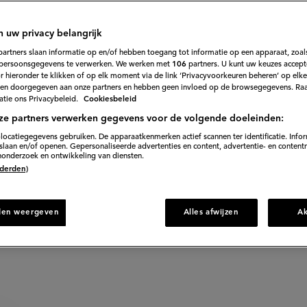
pinazie
n uw privacy belangrijk
335
Beoordeel
partners slaan informatie op en/of hebben toegang tot informatie op een apparaat, zoals
recept
persoonsgegevens te verwerken. We werken met
106
partners. U kunt uw keuzes accept
'Cannelloni
lassieke combinatie: ricotta en spinazie.
 hieronder te klikken of op elk moment via de link ‘Privacyvoorkeuren beheren’ op elk
met
ricotta
en doorgegeven aan onze partners en hebben geen invloed op de browsegegevens. Ra
en
tie ons Privacybeleid.
Cookiesbeleid
spinazie'
ze partners verwerken gegevens voor de volgende doeleinden:
5 min. voorbereiden
locatiegegevens gebruiken. De apparaatkenmerken actief scannen ter identificatie. Info
laan en/of openen. Gepersonaliseerde advertenties en content, advertentie- en content
onderzoek en ontwikkeling van diensten.
 (derden)
rect naar recept
den weergeven
Alles afwijzen
A