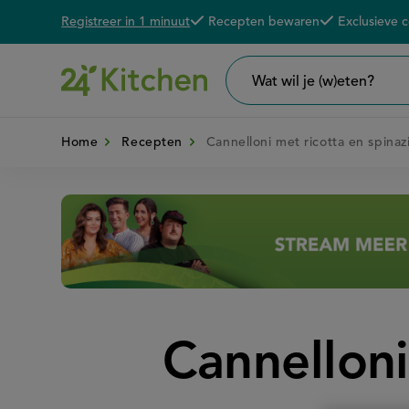
Registreer in 1 minuut
Recepten bewaren
Exclusieve 
Overslaan
De voordelen van een 24K account
en
naar
Wat
wil
de
je
zoeken?
Home
Recepten
Cannelloni met ricotta en spinaz
inhoud
gaan
Disney+
Cannelloni