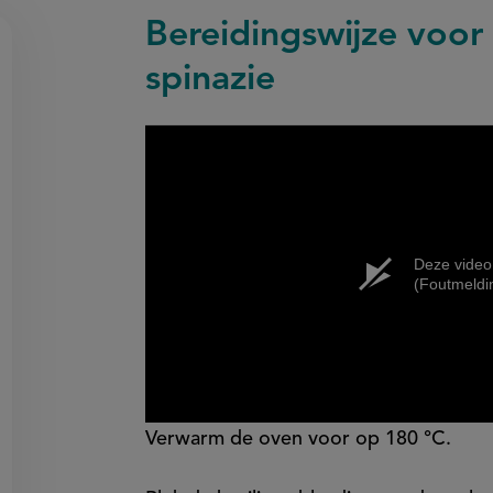
Bereidingswijze voor 
spinazie
on
en
egen
Deze video
(Foutmeldi
Verwarm de oven voor op 180 °C.