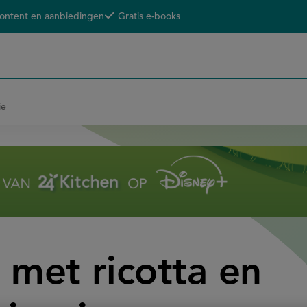
content en aanbiedingen
Gratis e-books
ie
 met ricotta en