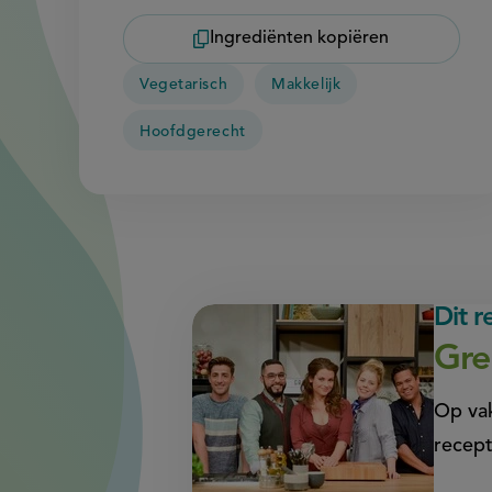
Ingrediënten kopiëren
Vegetarisch
Makkelijk
Hoofdgerecht
Dit 
Gre
Op vak
recept