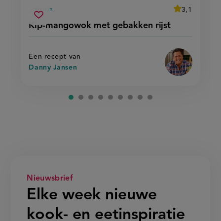
average
3,1
60 min
Beoordeel
voorbereidingstijd
kip-
recept
Sla
score:
Kip-mangowok met gebakken rijst
'kip-
mangowok
recept
mangowok
met
met
op
gebakken
gebakken
rijst'
rijst
Een recept van
Danny Jansen
Nieuwsbrief
Elke week nieuwe
kook- en eetinspiratie