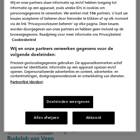
Wij en onze partners slaan informatie op en/of hebben toegang tot
informatie op een apparaat, zoals unieke ID’s in cookies om
persoonsgegevens te verwerken. We werken met
106
partners. U kunt uw
keuzes accepteren of beheren door hieronder te klikken of op elk moment
via de link ‘Privacyvoorkeuren beheren’ op elke pagina. Deze keuzes
worden doorgegeven aan onze partners en hebben geen invloed op de
browsegegevens. Raadpleeg voor meer informatie ons Privacybeleid.
Cookiesbeleid
Wij en onze partners verwerken gegevens voor de
volgende doeleinden:
Precieze geolocatiegegevens gebruiken. De apparaatkenmerken actief
scannen ter identificatie. Informatie op een apparaat opslaan en/of
openen. Gepersonaliseerde advertenties en content, advertentie- en
contentmetingen, doelgroepenonderzoek en ontwikkeling van diensten.
"Deze broccolisoep is ontzettend
Partnerlijst (derden)
simpel om te maken. Dit voedzame
gerecht zet je na één keer proeven
Doeleinden weergeven
gelijk vaker op het menu. Mijn
geheime ingrediënt is
crème
Alles afwijzen
Akkoord
fraîche daar wordt het lekker
romig van.
"
Rudolph van Veen