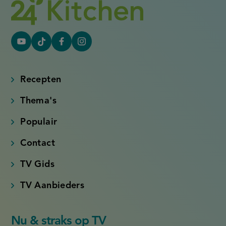
YouTube
Tiktok
Facebook
Instagram
(externe
(externe
(externe
(externe
link)
link)
link)
link)
Recepten
Thema's
Populair
Contact
TV Gids
TV Aanbieders
Nu & straks op TV