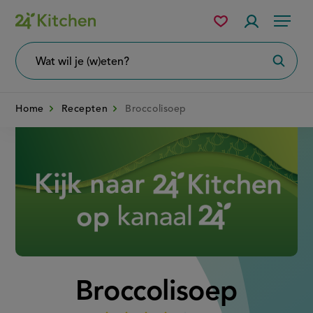
Overslaan
Mijn
Accountme
Menu
bewaarde
en
recepten
naar
Wat
Zoeke
wil
de
je
zoeken?
inhoud
Home
Recepten
Broccolisoep
gaan
Disney+
Broccolisoep