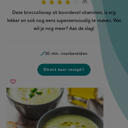
7
Beoordeel
recept
'Broccolisoep'
Deze broccolisoep zit boordevol vitaminen, is erg
lekker en ook nog eens supereenvoudig te maken. Wat
wil je nog meer? Aan de slag!
20 min. voorbereiden
Direct naar recept
broccolisoep
Sla
recept
op