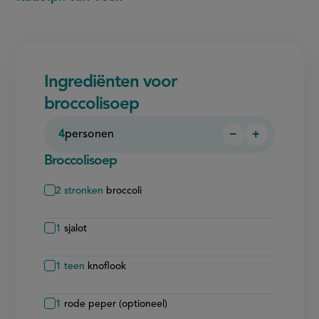
Ingrediënten voor
broccolisoep
4
personen
−
+
Persoon
Persoon
verwijderen
toevoegen
Broccolisoep
2
stronken
broccoli
1
sjalot
1
teen
knoflook
1
rode peper (optioneel)