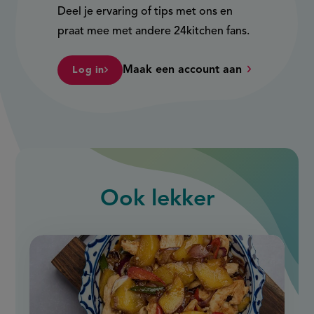
Deel je ervaring of tips met ons en
praat mee met andere 24kitchen fans.
Maak een account aan
Log in
Ook
lekker
slide
1
of
9