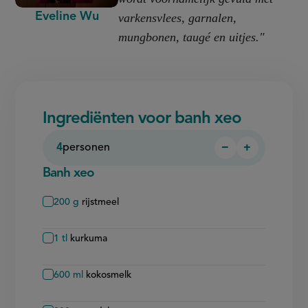
Eveline Wu
varkensvlees, garnalen,
mungbonen, taugé en uitjes."
Ingrediënten voor banh xeo
4
personen
−
+
Persoon
Persoon
verwijderen
toevoegen
Banh xeo
200
g
rijstmeel
1
tl
kurkuma
600
ml
kokosmelk