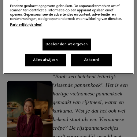
Precieze geolocatiegegevens gebruiken. De apparaatkenmerken actief
scannen ter identificatie. Informatie op een apparaat opslaan en/of
openen. Gepersonaliseerde advertenties en content, advertentie- en
contentmetingen, doelgroepenonderzoek en ontwikkeling van diensten.
Partnerlijst (derden)
Doeleinden weergeven
Alles afwijzen
Akkoord
"Banh xeo
betekent letterlijk
‘sissende pannenkoek’. Het is een
hartige vietnamese pannenkoek
gemaakt van rijstmeel, water en
kurkuma. Wist je dat het ook wel
bekend staat als een Vietnamese
crêpe? De rijstpannenkoekjes
wordt voornamelijk gevuld met