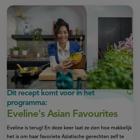
of
pagina
pagina
this
op
op
page
Facebook
WhatsApp
(opent
(opent
in
in
nieuw
nieuw
venster,
venster,
externe
externe
link)
link)
Dit recept komt voor in het
programma:
Eveline's Asian Favourites
Eveline is terug! En deze keer laat ze zien hoe makkelijk
het is om haar favoriete Aziatische gerechten zelf te