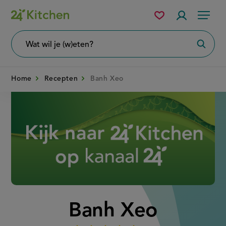
Overslaan
Mijn
Accountme
Menu
bewaarde
en
recepten
naar
Wat
Zoeke
wil
de
je
zoeken?
inhoud
Home
Recepten
Banh Xeo
gaan
Disney+
Banh Xeo