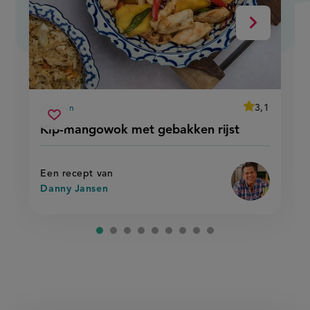
Volgende
average
3,1
60 min
Beoordeel
voorbereidingstijd
kip-
recept
Sla
score:
Kip-mangowok met gebakken rijst
'kip-
mangowok
recept
mangowok
met
met
op
gebakken
gebakken
rijst'
rijst
Een recept van
Danny Jansen