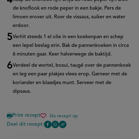
de knoflook en rode peper in een bakje. Pers de
limoen erover uit. Roer de vissaus, suiker en water
erdoor.
Verhit steeds 1 el olie in een koekenpan en schep
een lepel beslag erin. Bak de pannenkoeken in circa
6 minuten gaar. Keer halverwege de baktijd.
Verdeel de wortel, bosui, taugé over de pannenkoek
en leg een paar plakjes vlees erop. Garneer met de
koriander en blaadjes munt. Serveer met de
dipsaus.
Print recept
Sla recept op
banh
xeo
Deel dit recept:
Copy
Deel
Deel
the
deze
deze
link