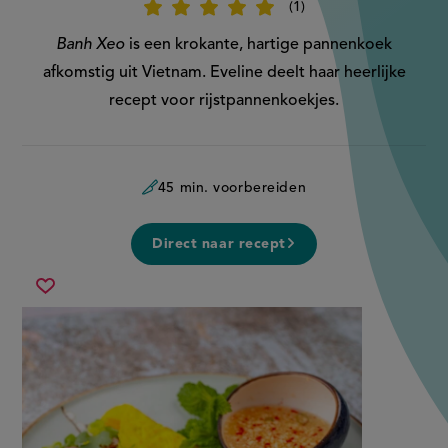
1
Beoordeel
recept
'Banh
Banh Xeo
is een krokante, hartige pannenkoek
Xeo'
afkomstig uit Vietnam. Eveline deelt haar heerlijke
recept voor rijstpannenkoekjes.
45 min. voorbereiden
Direct naar recept
banh
Sla
xeo
recept
op