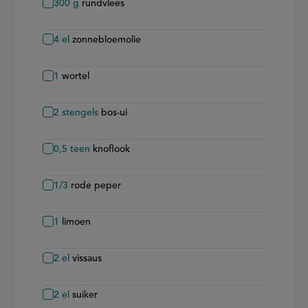
300
g
rundvlees
4
el
zonnebloemolie
1
wortel
2
stengels
bos-ui
0,5
teen
knoflook
1/3
rode peper
1
limoen
2
el
vissaus
2
el
suiker