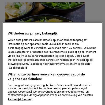
kazen
recept
ravioli
op
met
geroosterde
venkel,
geitenkaas
en
mineola
Wij vinden uw privacy belangrijk
Wij en onze partners slaan informatie op en/of hebben toegang tot
informatie op een apparaat, zoals unieke ID’s in cookies om
persoonsgegevens te verwerken. We werken met
106
partners. U kunt uw
keuzes accepteren of beheren door hieronder te klikken of op elk moment
via de link ‘Privacyvoorkeuren beheren’ op elke pagina. Deze keuzes
worden doorgegeven aan onze partners en hebben geen invloed op de
browsegegevens. Raadpleeg voor meer informatie ons Privacybeleid.
Cookiesbeleid
Wij en onze partners verwerken gegevens voor de
Gepubliceerd op:
31-01-18
volgende doeleinden:
Bewerkt op:
13-04-2026
Precieze geolocatiegegevens gebruiken. De apparaatkenmerken actief
scannen ter identificatie. Informatie op een apparaat opslaan en/of
openen. Gepersonaliseerde advertenties en content, advertentie- en
contentmetingen, doelgroepenonderzoek en ontwikkeling van diensten.
Partnerlijst (derden)