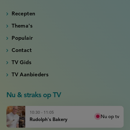
(externe
(externe
(externe
(externe
link)
link)
link)
link)
Recepten
Thema's
Populair
Contact
TV Gids
TV Aanbieders
Nu & straks op TV
10:30 - 11:05
Nu op tv
Rudolph's Bakery