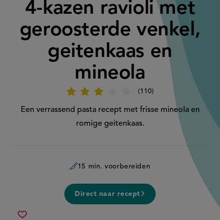
4-kazen ravioli met
geroosterde venkel,
geitenkaas en
mineola
110
Beoordeel
recept
'4-
Een verrassend pasta recept met frisse mineola en
kazen
ravioli
romige geitenkaas.
met
geroosterde
venkel,
geitenkaas
en
mineola'
15 min. voorbereiden
Direct naar recept
4-
Sla