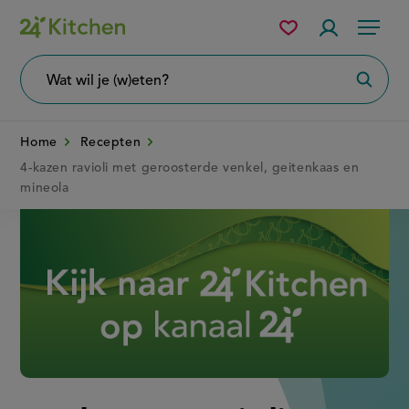
Overslaan
Mijn
Accountme
Menu
bewaarde
en
recepten
naar
Wat
Zoeke
wil
de
je
zoeken?
inhoud
Home
Recepten
gaan
4-kazen ravioli met geroosterde venkel, geitenkaas en
mineola
Disney+