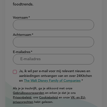
foodtrends.
Show/hide
Voornaam
Achternaam
E-mailadres
Ja, ik wil per e-mail voor mij relevant nieuws en
aanbiedingen ontvangen van en over 24Kitchen
en
The Walt Disney Family of Companies
Als je je inschrijft, ga je akkoord met onze
Gebruiksvoorwaarden
en erken je dat je ons
Privacybeleid
, ons
Cookiebeleid
en onze
VK- en EU-
privacyrechten
hebt gelezen.