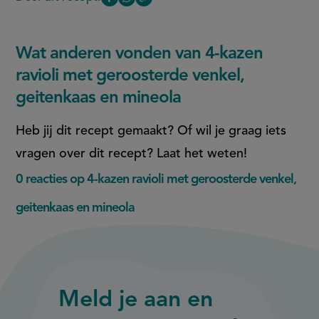
Copy
Deel
Deel
ravioli
the
met
deze
deze
link
geroosterde
of
pagina
pagina
venkel,
Wat anderen vonden van 4-kazen
this
geitenkaas
op
op
page
ravioli met geroosterde venkel,
en
mineola
Facebook
WhatsApp
geitenkaas en mineola
(opent
(opent
in
in
Heb jij dit recept gemaakt? Of wil je graag iets
nieuw
nieuw
vragen over dit recept? Laat het weten!
venster,
venster,
0 reacties op 4-kazen ravioli met geroosterde venkel,
externe
externe
link)
link)
geitenkaas en mineola
Meld je aan en