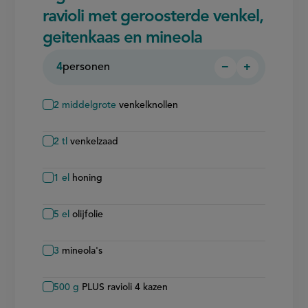
ravioli met geroosterde venkel,
geitenkaas en mineola
4
personen
−
+
Persoon
Persoon
verwijderen
toevoegen
2
middelgrote
venkelknollen
2
tl
venkelzaad
1
el
honing
5
el
olijfolie
3
mineola's
500
g
PLUS ravioli 4 kazen