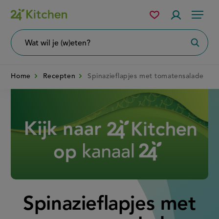
Overslaan
Mijn
Accountme
Menu
bewaarde
en
recepten
naar
Wat
Zoeke
wil
de
je
zoeken?
inhoud
Home
Recepten
Spinazieflapjes met tomatensalade
gaan
Disney+
Spinazieflapjes met