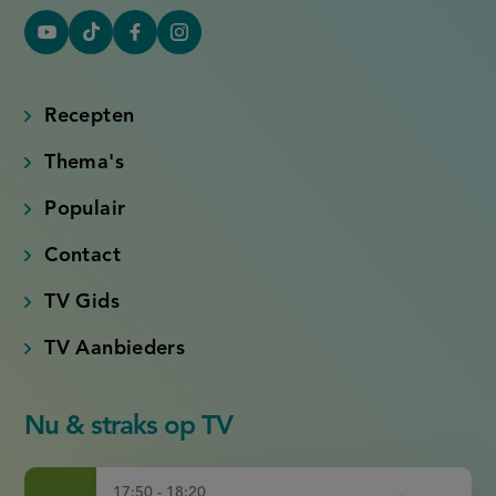
YouTube
Tiktok
Facebook
Instagram
(externe
(externe
(externe
(externe
link)
link)
link)
link)
Recepten
Thema's
Populair
Contact
TV Gids
TV Aanbieders
Nu & straks op TV
17:50 - 18:20