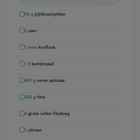
verwijderen
toevoegen
50
g
pijnboompitten
2
uien
1
teen
knoflook
1
tl
komijnzaad
400
g
verse spinazie
200
g
feta
4
grote vellen filodeeg
1
citroen