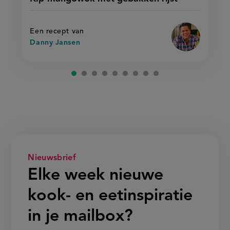
mangowok
recept
mangowok
met
met
op
gebakken
gebakken
rijst'
rijst
Een recept van
Danny Jansen
Nieuwsbrief
Elke week nieuwe
kook- en eetinspiratie
in je mailbox?