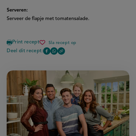
Serveren:
Serveer de flapje met tomatensalade.
Print recept
Sla recept op
spinazieflapjes
met
Deel dit recept:
Copy
Deel
Deel
tomatensalade
the
deze
deze
link
of
pagina
pagina
this
op
op
page
Facebook
WhatsApp
(opent
(opent
in
in
nieuw
nieuw
venster,
venster,
externe
externe