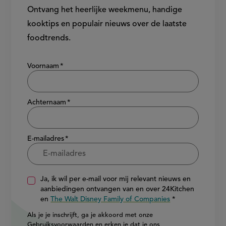
Ontvang het heerlijke weekmenu, handige
kooktips en populair nieuws over de laatste
foodtrends.
Show/hide
Voornaam
Achternaam
E-mailadres
Ja, ik wil per e-mail voor mij relevant nieuws en
aanbiedingen ontvangen van en over 24Kitchen
en
The Walt Disney Family of Companies
Als je je inschrijft, ga je akkoord met onze
Gebruiksvoorwaarden
en erken je dat je ons