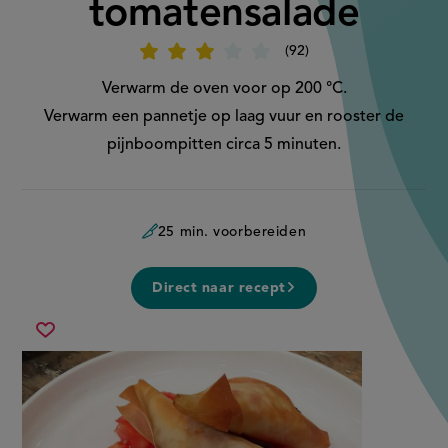
tomatensalade
92
Beoordeel
recept
'Spinazieflapjes
Verwarm de oven voor op 200 °C.
met
tomatensalade'
Verwarm een pannetje op laag vuur en rooster de
pijnboompitten circa 5 minuten.
25 min. voorbereiden
Direct naar recept
spinazieflapjes
Sla
met
recept
tomatensalade
op