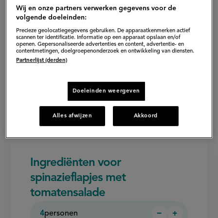
Wij en onze partners verwerken gegevens voor de
volgende doeleinden:
Precieze geolocatiegegevens gebruiken. De apparaatkenmerken actief
scannen ter identificatie. Informatie op een apparaat opslaan en/of
openen. Gepersonaliseerde advertenties en content, advertentie- en
contentmetingen, doelgroepenonderzoek en ontwikkeling van diensten.
Partnerlijst (derden)
Doeleinden weergeven
Alles afwijzen
Akkoord
Ingrediënten voor
spinazieflapjes met
tomatensalade
4
personen
−
+
Persoon
Persoon