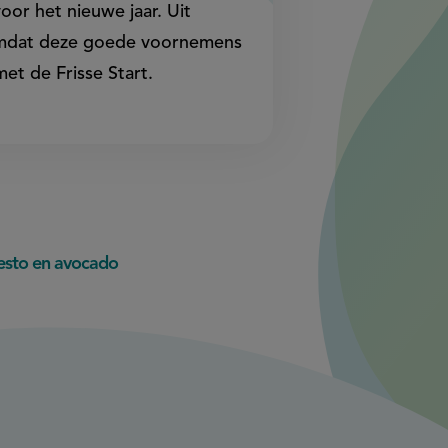
or het nieuwe jaar. Uit
nieuw
nieuw
 Omdat deze goede voornemens
venster,
venster,
et de Frisse Start.
externe
externe
link)
link)
pesto en avocado