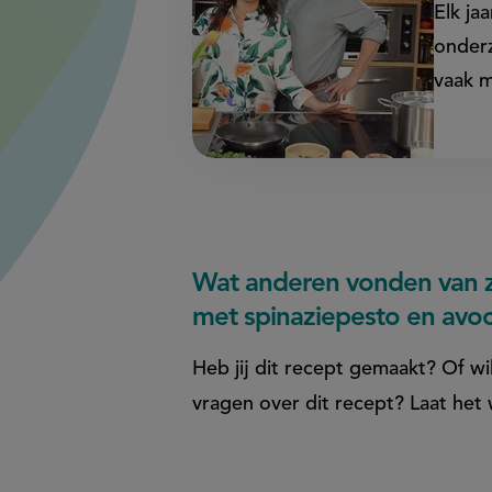
Elk ja
onder
vaak m
Wat anderen vonden van 
met spinaziepesto en avo
Heb jij dit recept gemaakt? Of wil
vragen over dit recept? Laat het