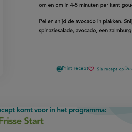
om en om in 4-5 minuten per kant gou
Pel en snijd de avocado in plakken. Sn
spinaziesalade, avocado, een zalmburg
Print recept
Dee
Sla recept op
zalmburge
met
spinaziep
en
avocado
recept komt voor in het programma:
Frisse Start