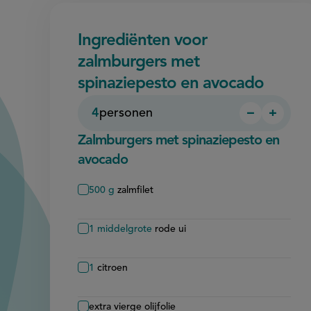
Ingrediënten voor
zalmburgers met
spinaziepesto en avocado
4
personen
−
+
Persoon
Perso
verwijder
toevo
Zalmburgers met spinaziepesto en
avocado
500
g
zalmfilet
1
middelgrote
rode ui
1
citroen
extra vierge olijfolie