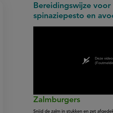
Bereidingswijze voor
spinaziepesto en av
on
en
egen
Deze video
(Foutmeldi
Zalmburgers
Snijd de zalm in stukken en zet afgedek