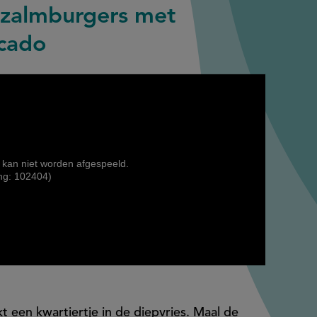
 zalmburgers met
ocado
 kan niet worden afgespeeld.
ng: 102404)
t een kwartiertje in de diepvries. Maal de