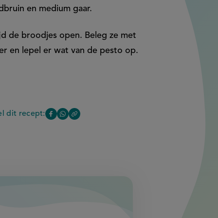
dbruin en medium gaar.
ijd de broodjes open. Beleg ze met
er en lepel er wat van de pesto op.
l dit recept:
rs
Copy
Deel
Deel
the
deze
deze
esto
link
of
pagina
pagina
this
op
op
page
Facebook
WhatsApp
(opent
(opent
in
in