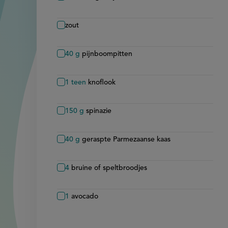
zout
40
g
pijnboompitten
1
teen
knoflook
150
g
spinazie
40
g
geraspte Parmezaanse kaas
4
bruine of speltbroodjes
1
avocado