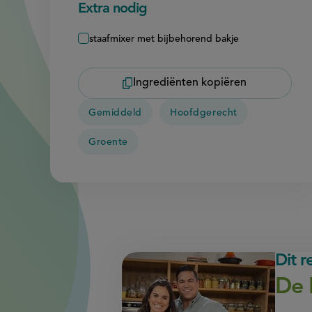
Extra nodig
staafmixer met bijbehorend bakje
Ingrediënten kopiëren
Gemiddeld
Hoofdgerecht
Groente
Dit 
De 