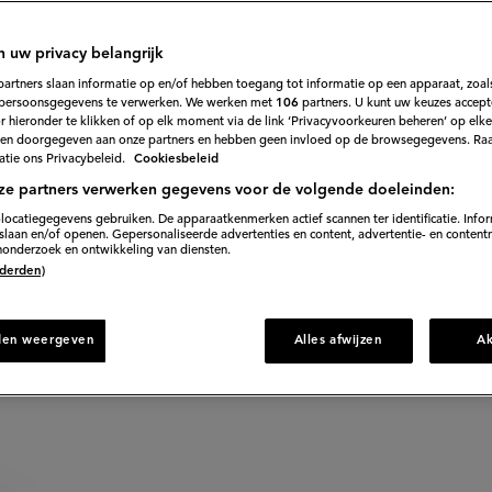
avocado
n uw privacy belangrijk
333
Beoordeel
partners slaan informatie op en/of hebben toegang tot informatie op een apparaat, zoals
recept
persoonsgegevens te verwerken. We werken met
106
partners. U kunt uw keuzes accept
'Zalmburgers
do uit het programma De Frisse Start smaken echt verr
 hieronder te klikken of op elk moment via de link ‘Privacyvoorkeuren beheren’ op elk
met
spinaziepesto
en doorgegeven aan onze partners en hebben geen invloed op de browsegegevens. Ra
s verantwoord. Wat wil je nog meer!?
en
tie ons Privacybeleid.
Cookiesbeleid
avocado'
ze partners verwerken gegevens voor de volgende doeleinden:
locatiegegevens gebruiken. De apparaatkenmerken actief scannen ter identificatie. Info
laan en/of openen. Gepersonaliseerde advertenties en content, advertentie- en content
30 min. voorbereiden
onderzoek en ontwikkeling van diensten.
 (derden)
Direct naar recept
den weergeven
Alles afwijzen
A