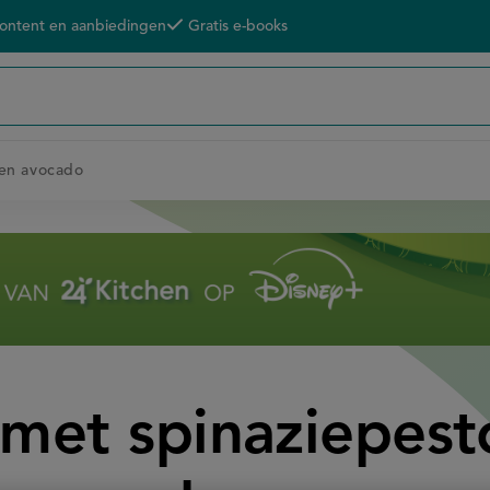
content en aanbiedingen
Gratis e-books
 en avocado
met spinaziepest