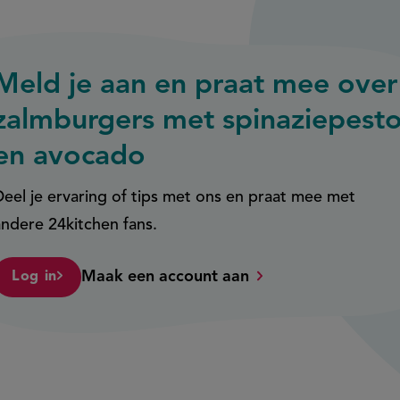
Meld je aan en praat mee over
zalmburgers met spinaziepest
en avocado
Deel je ervaring of tips met ons en praat mee met
andere 24kitchen fans.
Maak een account aan
Log in