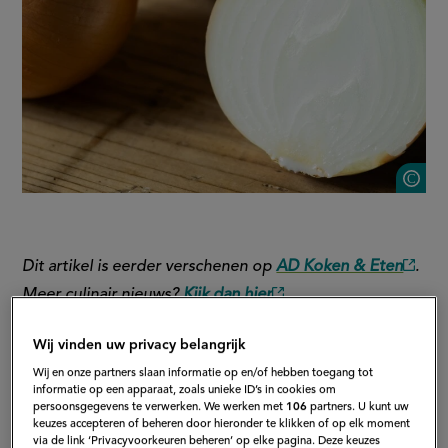
S
Dit artikel is eerder verschenen op
AD Koken & Eten
.
(exte
Meer culinair nieuws?
Kijk dan hier
.
(externe
link)
link)
Wij vinden uw privacy belangrijk
1. Ui voegt veel gezonde smaak
Wij en onze partners slaan informatie op en/of hebben toegang tot
toe
informatie op een apparaat, zoals unieke ID’s in cookies om
persoonsgegevens te verwerken. We werken met
106
partners. U kunt uw
keuzes accepteren of beheren door hieronder te klikken of op elk moment
Gerechten op smaak brengen doen veel thuiskoks met
via de link ‘Privacyvoorkeuren beheren’ op elke pagina. Deze keuzes