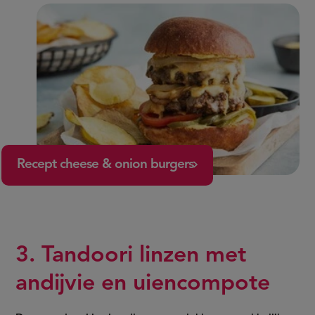
Recept cheese & onion burgers
3. Tandoori linzen met
andijvie en uiencompote