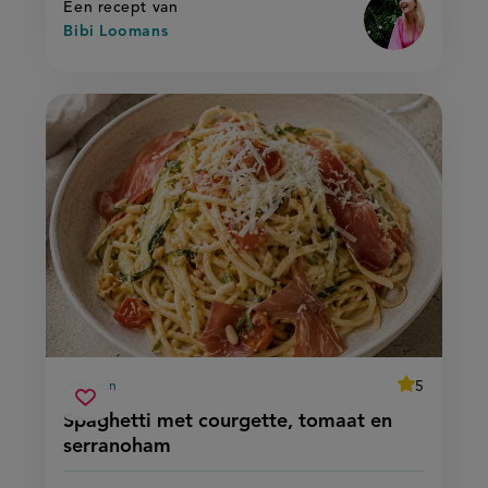
Een recept van
Bibi Loomans
average
5
30 min
Beoordeel
voorbereidingstijd
spaghetti
recept
Sla
score:
Spaghetti met courgette, tomaat en
'spaghetti
met
recept
met
serranoham
courgette,
courgette,
op
tomaat
tomaat
en
en