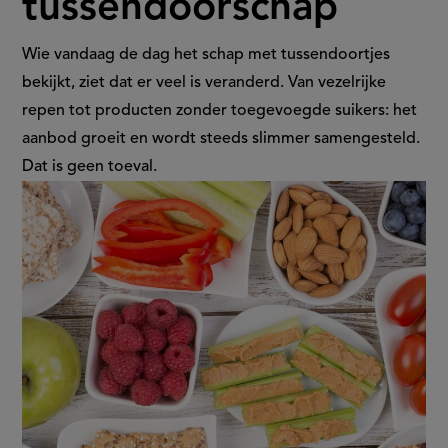
tussendoorschap
de
verschuiving
Wie vandaag de dag het schap met tussendoortjes
bekijkt, ziet dat er veel is veranderd. Van vezelrijke
in
repen tot producten zonder toegevoegde suikers: het
aanbod groeit en wordt steeds slimmer samengesteld.
het
Dat is geen toeval.
tussendoorschap