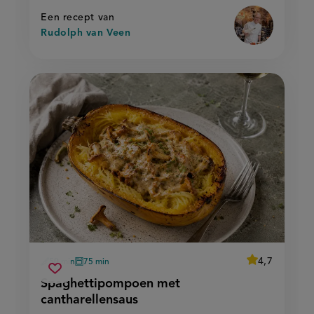
serranoham'
serranoham
Een recept van
Rudolph van Veen
average
4,7
50 min
75 min
Beoordeel
voorbereidingstijd
oventijd
spaghettipompoen
recept
Sla
score:
Spaghettipompoen met
'spaghettipo
met
recept
met
cantharellensaus
cantharellensaus
cantharellensa
op