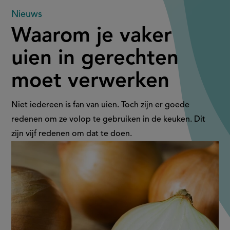
Waarom
Nieuws
Waarom je vaker
je
uien in gerechten
vaker
moet verwerken
uien
in
Niet iedereen is fan van uien. Toch zijn er goede
redenen om ze volop te gebruiken in de keuken. Dit
gerechten
zijn vijf redenen om dat te doen.
moet
verwerken