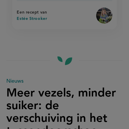
Een recept van
Estée Strooker
Meer
Nieuws
Meer vezels, minder
vezels,
suiker: de
minder
verschuiving in het
suiker: