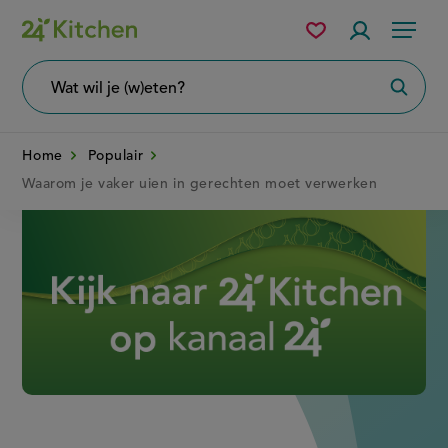
Overslaan
Mijn
Accountme
Menu
bewaarde
en
recepten
naar
Wat
Zoeke
wil
de
je
zoeken?
inhoud
Home
Populair
gaan
Waarom je vaker uien in gerechten moet verwerken
Disney+