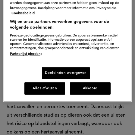
veel zout, peper en eventueel nog wat pikante kruiden.
worden doorgegeven aan onze partners en hebben geen invloed op de
browsegegevens. Raadpleeg voor meer informatie ons Privacybeleid.
Lekker, maar niet allemaal zo gezond, vooral dat zout.
Cookiesbeleid
Uien zijn een natuurlijk smaakbommetje die een milde
Wij en onze partners verwerken gegevens voor de
pikante smaak toevoegen aan je eten. Met 45
volgende doeleinden:
kilocalorieën per portie bevatten ze daarnaast ook
Precieze geolocatiegegevens gebruiken. De apparaatkenmerken actief
scannen ter identificatie. Informatie op een apparaat opslaan en/of
amper vet en zijn ze een bron van vitamine C,
openen. Gepersonaliseerde advertenties en content, advertentie- en
contentmetingen, doelgroepenonderzoek en ontwikkeling van diensten.
zwavelverbindingen die ontgiftend werken voor de
Partnerlijst (derden)
lever.
Doeleinden weergeven
2. Uien zijn goed voor je hart
Alles afwijzen
Akkoord
Ten eerste bevatten ze geen cholesterol, wat goed is
aangezien cholesterol ervoor zorgt dat de kans op
hartaanvallen en beroertes toeneemt. Daarnaast blijkt
uit verschillende studies op dieren ook dat een ui eten
het risico op bloedstollingen verlaagt, waardoor ook
de kans op een hartaanval afneemt.