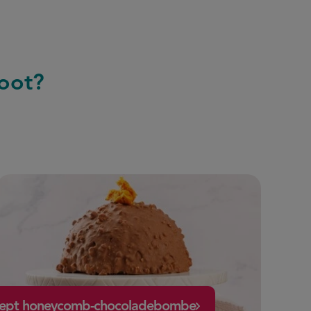
noot?
ept honeycomb-chocoladebombe