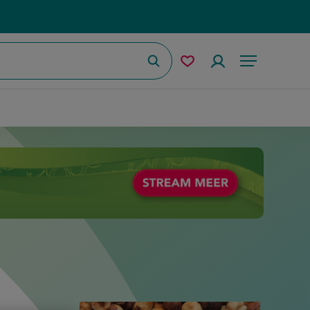
Zoeken
Mijn
Accountmenu
Menu
bewaarde
recepten