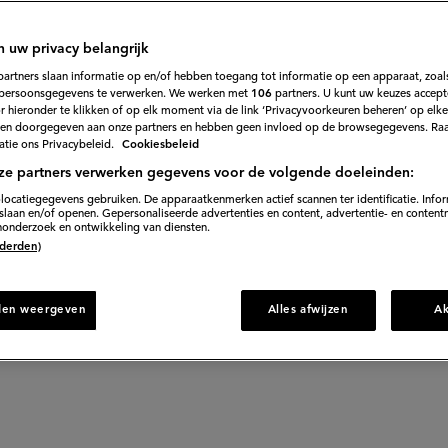
soort hazelnoot
n uw privacy belangrijk
partners slaan informatie op en/of hebben toegang tot informatie op een apparaat, zoals
persoonsgegevens te verwerken. We werken met
106
partners. U kunt uw keuzes accept
 hieronder te klikken of op elk moment via de link ‘Privacyvoorkeuren beheren’ op elk
e meeste hazelnoten komen van de gewone hazelaar, een 
en doorgegeven aan onze partners en hebben geen invloed op de browsegegevens. Ra
tie ons Privacybeleid.
Cookiesbeleid
r ook een andere variant: de boomhazelaar. In Meesterli
ze partners verwerken gegevens voor de volgende doeleinden:
bomen in Nederland.
locatiegegevens gebruiken. De apparaatkenmerken actief scannen ter identificatie. Info
laan en/of openen. Gepersonaliseerde advertenties en content, advertentie- en content
onderzoek en ontwikkeling van diensten.
 (derden)
den weergeven
Alles afwijzen
A