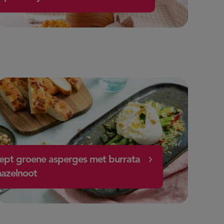
ept groene asperges met burrata
hazelnoot