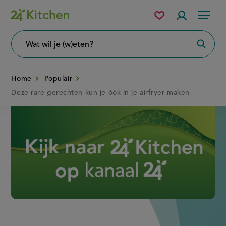
Overslaan
Mijn
Accountme
Menu
bewaarde
en
recepten
naar
Wat
Zoeke
wil
de
je
zoeken?
inhoud
Home
Populair
gaan
Deze rare gerechten kun je óók in je airfryer maken
Disney+