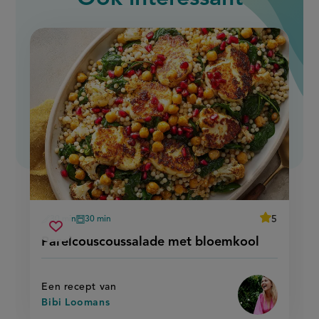
average
5
30 min
30 min
Beoordeel
voorbereidingstijd
oventijd
parelcouscoussalade
recept
Sla
score:
Parelcouscoussalade met bloemkool
'parelcousco
met
recept
met
bloemkool
bloemkool'
op
Een recept van
Bibi Loomans