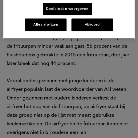
Nederlanders in kaart gebracht. Waar in 2015 nog 10
Doeleinden weergeven
procent een airfryer in de keuken had staan, was dat
drie jaar later 32 procent.
Alles afwijzen
Akkoord
Het effect van die stijging in populariteit lijkt te zijn dat
de frituurpan minder vaak aan gaat: 56 procent van de
huishoudens gebruikte in 2015 een frituurpan, drie jaar
later bleek dat nog 44 procent.
Vooral onder gezinnen met jonge kinderen is de
airfryer populair, laat de woordvoerder van AH weten.
Onder gezinnen met oudere kinderen verliest de
airfryer het nog van de frituurpan, de airfryer staat bij
deze groep niet op de lijst met meest gebruikte
keukenartikelen. De airfryer én de frituurpan komen er
overigens niet in bij oudere een- en