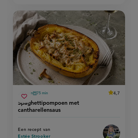
average
4,7
50 min
75 min
Beoordeel
voorbereidingstijd
oventijd
spaghettipompoen
recept
Sla
score:
Spaghettipompoen met
'spaghettipo
met
recept
met
cantharellensaus
cantharellensaus
cantharellensa
op
Een recept van
Estée Strooker