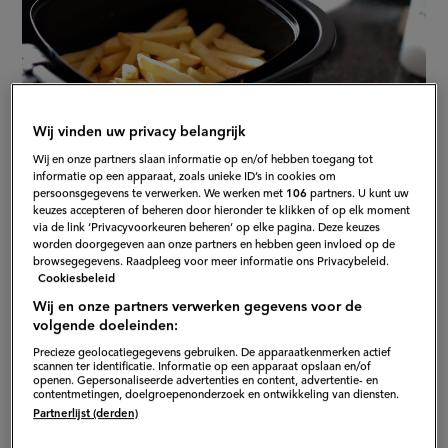
Wij vinden uw privacy belangrijk
Wij en onze partners slaan informatie op en/of hebben toegang tot
S
informatie op een apparaat, zoals unieke ID’s in cookies om
persoonsgegevens te verwerken. We werken met
106
partners. U kunt uw
keuzes accepteren of beheren door hieronder te klikken of op elk moment
via de link ‘Privacyvoorkeuren beheren’ op elke pagina. Deze keuzes
worden doorgegeven aan onze partners en hebben geen invloed op de
browsegegevens. Raadpleeg voor meer informatie ons Privacybeleid.
Dit artikel is eerder verschenen op
AD Koken & Eten
.
(exte
Cookiesbeleid
Meer culinair nieuws?
Kijk dan hier
.
(externe
link)
Wij en onze partners verwerken gegevens voor de
volgende doeleinden:
link)
In de afgelopen drie jaar is het aantal huishoudens met
Precieze geolocatiegegevens gebruiken. De apparaatkenmerken actief
scannen ter identificatie. Informatie op een apparaat opslaan en/of
een airfryer verdriedubbeld, blijkt uit onderzoek dat
openen. Gepersonaliseerde advertenties en content, advertentie- en
contentmetingen, doelgroepenonderzoek en ontwikkeling van diensten.
Albert Heijn vorig jaar liet doen. In
Hoe Eet
Partnerlijst (derden)
Nederland
is het actuele kook- en eetgedrag van