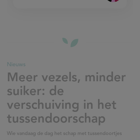
Meer
Nieuws
Meer vezels, minder
vezels,
suiker: de
minder
verschuiving in het
suiker:
tussendoorschap
de
verschuiving
Wie vandaag de dag het schap met tussendoortjes