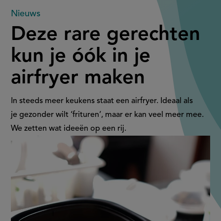
Deze
Nieuws
Deze rare gerechten
rare
kun je óók in je
gerechten
airfryer maken
kun
je
In steeds meer keukens staat een airfryer. Ideaal als
je gezonder wilt ‘frituren’, maar er kan veel meer mee.
óók
We zetten wat ideeën op een rij.
in
je
airfryer
maken