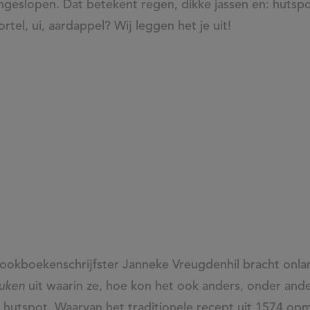
ngeslopen. Dat betekent regen, dikke jassen en: hutspo
tel, ui, aardappel? Wij leggen het je uit!
kookboekenschrijfster Janneke Vreugdenhil bracht onl
uken
uit waarin ze, hoe kon het ook anders, onder and
 hutspot. Waarvan het traditionele recept uit 1574 op