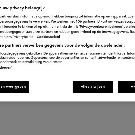
n uw privacy belangrijk
ezen: zo doe je d
partners slaan informatie op en/of hebben toegang tot informatie op een apparaat, zoals
persoonsgegevens te verwerken. We werken met
106
partners. U kunt uw keuzes accept
 hieronder te klikken of op elk moment via de link ‘Privacyvoorkeuren beheren’ op elk
en doorgegeven aan onze partners en hebben geen invloed op de browsegegevens. Ra
maar want zo kan je altijd de groente uit vriezer pakken
tie ons Privacybeleid.
Cookiesbeleid
tal belangrijke stappen die je moet volgen zodat ze nog 
ze partners verwerken gegevens voor de volgende doeleinden:
locatiegegevens gebruiken. De apparaatkenmerken actief scannen ter identificatie. Info
laan en/of openen. Gepersonaliseerde advertenties en content, advertentie- en content
onderzoek en ontwikkeling van diensten.
 (derden)
den weergeven
Alles afwijzen
A