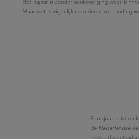
Het najaar is zonder aankondiging weer binne
de
Maar wat is eigenlijk de ultieme verhouding wor
verhouding
wortel,
ui,
aardappel?
Foodjournalist en 
de Nederlandse ke
besteed aan Leidse