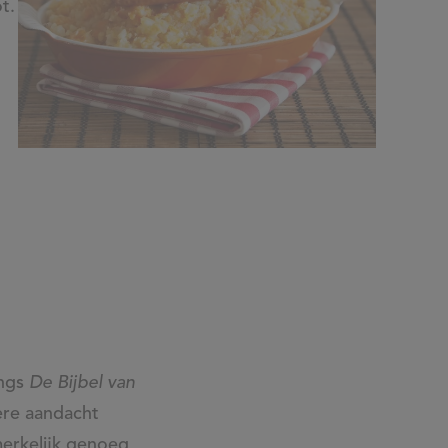
t.
angs
De Bijbel van
ere aandacht
merkelijk genoeg