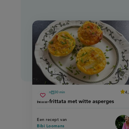
aver
4
15 min
30 min
B
voorbereidingstijd
oventijd
mini-
r
Sla
score
Mini-frittata met witte asperges
'm
frittata
recept
fr
met
m
op
wi
witte
a
Een recept van
asperges
Bibi Loomans