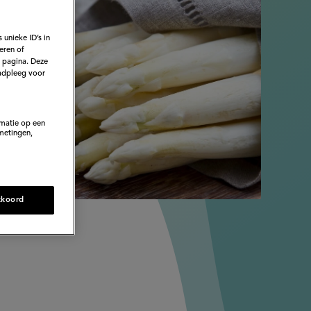
at
 unieke ID’s in
eren of
e pagina. Deze
adpleeg voor
lekker
rmatie op een
metingen,
kkoord