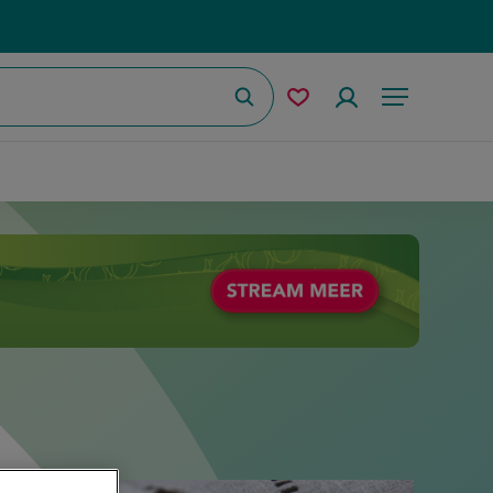
Zoeken
Mijn
Accountmenu
Menu
bewaarde
recepten