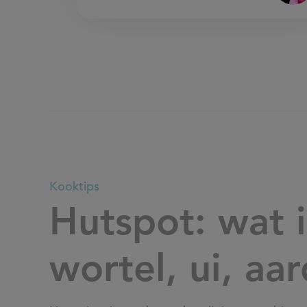
Hutspot:
Kooktips
Hutspot: wat 
wat
wortel, ui, aa
is