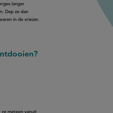
erges langer
en. Dep ze dan
waren in de vriezer.
ontdooien?
r ze meteen vanuit