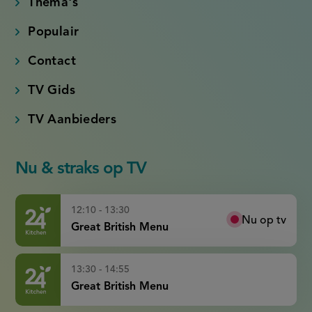
Thema's
Populair
Contact
TV Gids
TV Aanbieders
Nu & straks op TV
12:10 - 13:30
Nu op tv
Great British Menu
13:30 - 14:55
Great British Menu