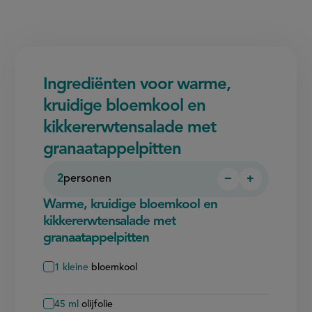
Ingrediënten voor warme,
kruidige bloemkool en
kikkererwtensalade met
granaatappelpitten
2
personen
−
+
Persoon
Persoon
verwijderen
toevoegen
Warme, kruidige bloemkool en
kikkererwtensalade met
granaatappelpitten
1
kleine
bloemkool
45
ml
olijfolie