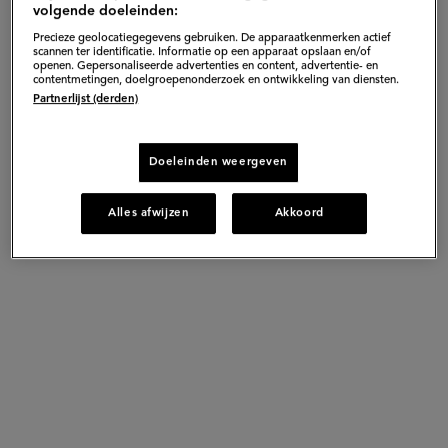
volgende doeleinden:
Gepubliceerd op:
19-11-15
Precieze geolocatiegegevens gebruiken. De apparaatkenmerken actief
Bewerkt op:
13-04-2026
scannen ter identificatie. Informatie op een apparaat opslaan en/of
openen. Gepersonaliseerde advertenties en content, advertentie- en
contentmetingen, doelgroepenonderzoek en ontwikkeling van diensten.
Partnerlijst (derden)
Doeleinden weergeven
Alles afwijzen
Akkoord