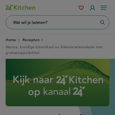
Overslaan
Mijn
Accountme
Menu
bewaarde
en
recepten
naar
Wat
Zoeke
wil
de
je
zoeken?
inhoud
Home
Recepten
gaan
Warme, kruidige bloemkool en kikkererwtensalade met
granaatappelpitten
Disney+