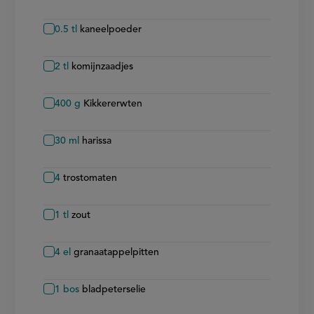
0.5
tl
kaneelpoeder
2
tl
komijnzaadjes
400
g
Kikkererwten
30
ml
harissa
4
trostomaten
1
tl
zout
4
el
granaatappelpitten
1
bos
bladpeterselie