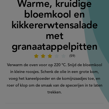
Warme, kruidige
bloemkool en
kikkererwtensalade
met
granaatappelpitten
59
Beoordeel
recept
'Warme,
Verwarm de oven voor op 220 °C. Snijd de bloemkool
kruidige
bloemkool
in kleine roosjes. Schenk de olie in een grote kom,
en
kikkererwtensalade
voeg het kaneelpoeder en de komijnzaadjes toe, en
met
granaatappelpitten'
roer of klop om de smaak van de specerijen in te laten
trekken.