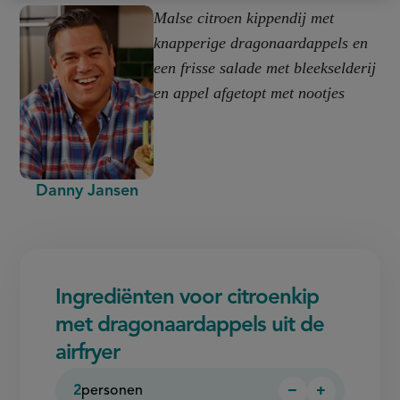
Malse citroen kippendij met
knapperige dragonaardappels en
een frisse salade met bleekselderij
en appel afgetopt met nootjes
Danny Jansen
Ingrediënten voor citroenkip
met dragonaardappels uit de
airfryer
2
personen
−
+
Persoon
Persoon