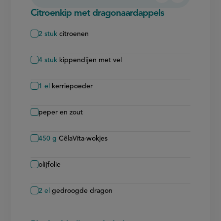
verwijderen
toevoegen
Citroenkip met dragonaardappels
2
stuk
citroenen
4
stuk
kippendijen met vel
1
el
kerriepoeder
peper en zout
450
g
CêlaVíta-wokjes
olijfolie
2
el
gedroogde dragon