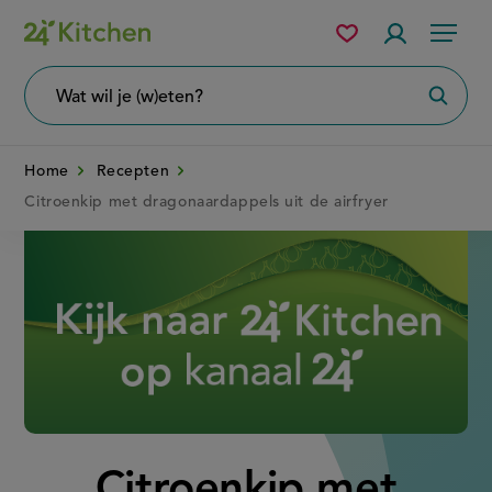
Overslaan
Mijn
Accountme
Menu
bewaarde
en
recepten
naar
Wat
Zoeke
wil
de
je
zoeken?
inhoud
Home
Recepten
gaan
Citroenkip met dragonaardappels uit de airfryer
Disney+
Citroenkip met