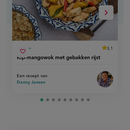
Volgende
average
3,1
60 min
Beoordeel
voorbereidingstijd
kip-
recept
Sla
score:
Kip-mangowok met gebakken rijst
'kip-
mangowok
recept
mangowok
met
met
op
gebakken
gebakken
rijst'
rijst
Een recept van
Danny Jansen