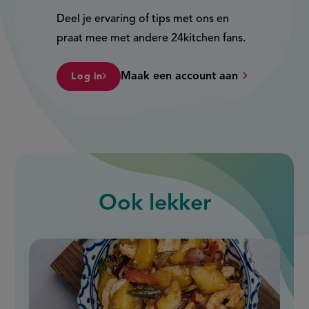
Deel je ervaring of tips met ons en
praat mee met andere 24kitchen fans.
Maak een account aan
Log in
Ook
lekker
slide
1
of
9