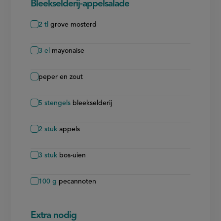
Bleekselderij-appelsalade
2
tl
grove mosterd
3
el
mayonaise
peper en zout
5
stengels
bleekselderij
2
stuk
appels
3
stuk
bos-uien
100
g
pecannoten
Extra nodig