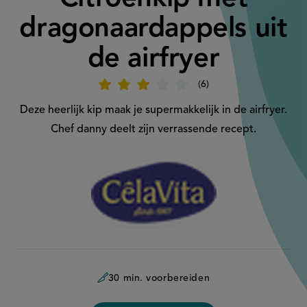
dragonaardappels uit
de airfryer
6
Beoordeel
recept
'Citroenkip
Deze heerlijk kip maak je supermakkelijk in de airfryer.
met
dragonaardappels
Chef danny deelt zijn verrassende recept.
uit
de
airfryer'
Aangeboden
door:
30 min. voorbereiden