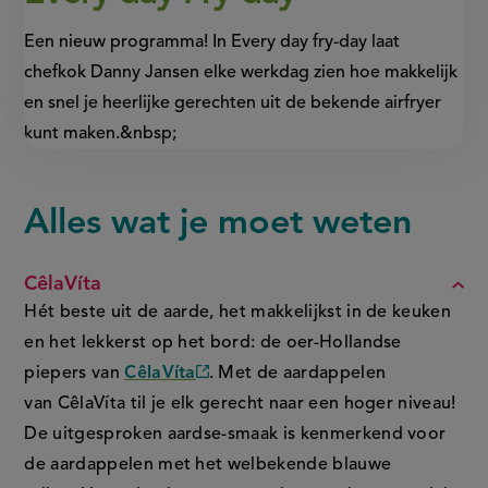
Een nieuw programma! In Every day fry-day laat
chefkok Danny Jansen elke werkdag zien hoe makkelijk
en snel je heerlijke gerechten uit de bekende airfryer
kunt maken.&nbsp;
Alles wat je moet weten
FAQ
CêlaVíta
Hét beste uit de aarde, het makkelijkst in de keuken
en het lekkerst op het bord: de oer-Hollandse
piepers van
CêlaVíta
. Met de aardappelen
(externe
van CêlaVíta til je elk gerecht naar een hoger niveau!
link)
De uitgesproken aardse-smaak is kenmerkend voor
de aardappelen met het welbekende blauwe