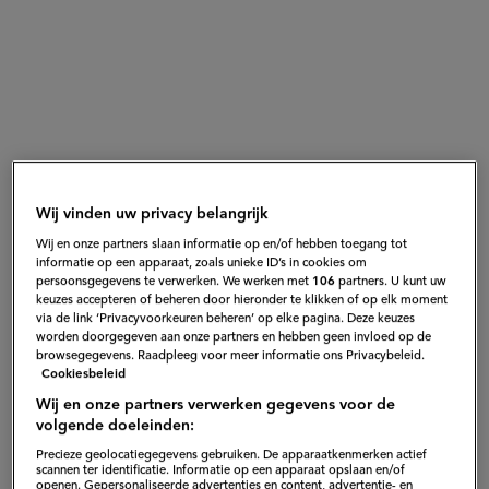
Wij vinden uw privacy belangrijk
Wij en onze partners slaan informatie op en/of hebben toegang tot
informatie op een apparaat, zoals unieke ID’s in cookies om
persoonsgegevens te verwerken. We werken met
106
partners. U kunt uw
keuzes accepteren of beheren door hieronder te klikken of op elk moment
via de link ‘Privacyvoorkeuren beheren’ op elke pagina. Deze keuzes
worden doorgegeven aan onze partners en hebben geen invloed op de
browsegegevens. Raadpleeg voor meer informatie ons Privacybeleid.
Cookiesbeleid
Fish & chips. De Engelsen zijn er gek op. Dit geliefde
Wij en onze partners verwerken gegevens voor de
volgende doeleinden:
gerecht bracht grill-koning Jord op het idee voor deze
Precieze geolocatiegegevens gebruiken. De apparaatkenmerken actief
heerlijke burger. Een super-de-luxe belegd broodje
scannen ter identificatie. Informatie op een apparaat opslaan en/of
openen. Gepersonaliseerde advertenties en content, advertentie- en