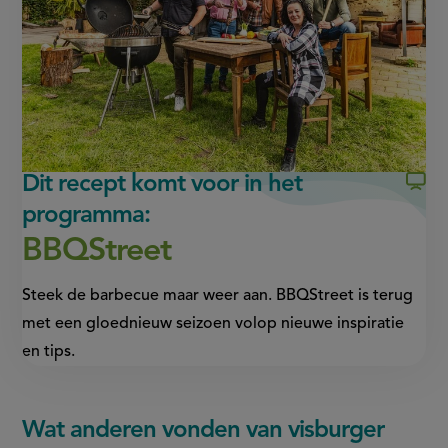
in
in
nieuw
nieuw
venster,
venster,
externe
externe
link)
link)
Dit recept komt voor in het
programma:
BBQStreet
Steek de barbecue maar weer aan. BBQStreet is terug
met een gloednieuw seizoen volop nieuwe inspiratie
en tips.
Wat anderen vonden van visburger