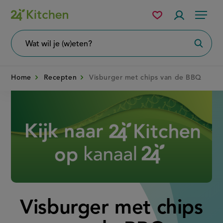
Overslaan
Mijn
Accountme
Menu
bewaarde
en
recepten
naar
Wat
Zoeke
wil
de
je
zoeken?
inhoud
Home
Recepten
Visburger met chips van de BBQ
gaan
Disney+
Visburger met chips