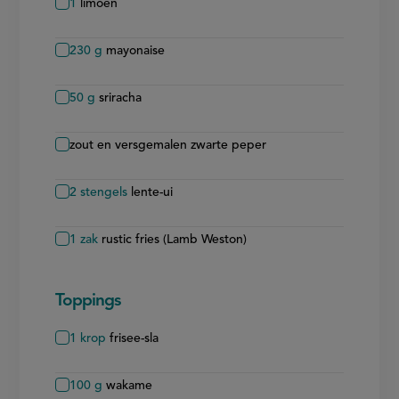
1
limoen
230
g
mayonaise
50
g
sriracha
zout en versgemalen zwarte peper
2
stengels
lente-ui
1
zak
rustic fries (Lamb Weston)
Toppings
1
krop
frisee-sla
100
g
wakame