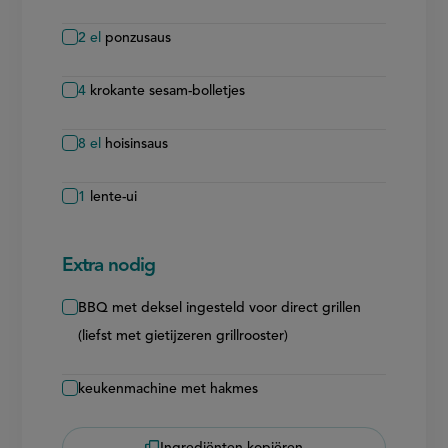
2
el
ponzusaus
4
krokante sesam-bolletjes
8
el
hoisinsaus
1
lente-ui
Extra nodig
BBQ met deksel ingesteld voor direct grillen
(liefst met gietijzeren grillrooster)
keukenmachine met hakmes