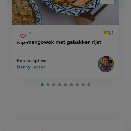
average
3,1
60 min
Beoordeel
voorbereidingstijd
kip-
recept
Sla
score:
Kip-mangowok met gebakken rijst
'kip-
mangowok
recept
mangowok
met
met
op
gebakken
gebakken
rijst'
rijst
Een recept van
Danny Jansen