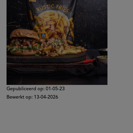
chips
op
van
de
bbq
Gepubliceerd op:
01-05-23
Bewerkt op:
13-04-2026