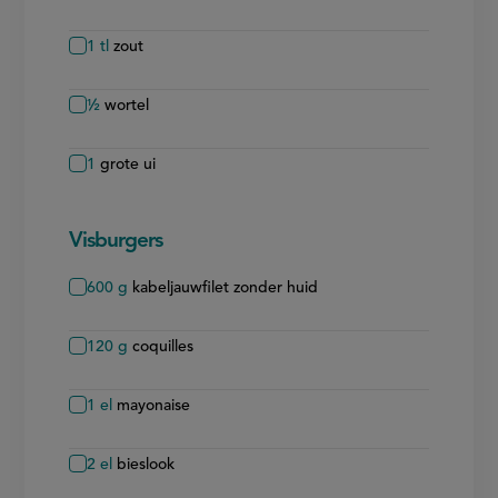
1
tl
zout
½
wortel
1
grote ui
Visburgers
600
g
kabeljauwfilet zonder huid
120
g
coquilles
1
el
mayonaise
2
el
bieslook