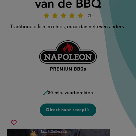
van de BBQ
1
Beoordeel
recept
'Visburger
Traditionele fish en chips, maar dan net even anders.
met
chips
van
de
Aangeboden
BBQ'
door:
80 min. voorbereiden
Direct naar recept
visburger
Sla
met
recept