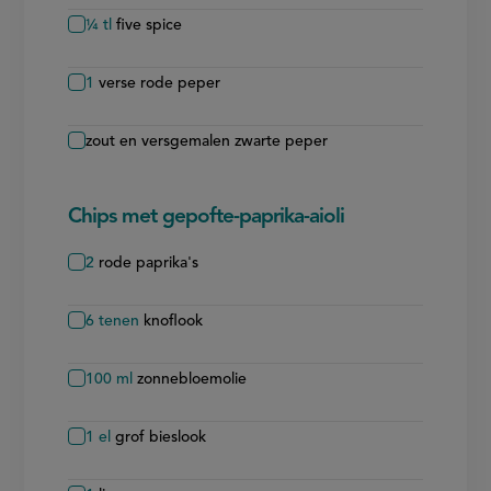
¼
tl
five spice
1
verse rode peper
zout en versgemalen zwarte peper
Chips met gepofte-paprika-aioli
2
rode paprika's
6
tenen
knoflook
100
ml
zonnebloemolie
1
el
grof bieslook