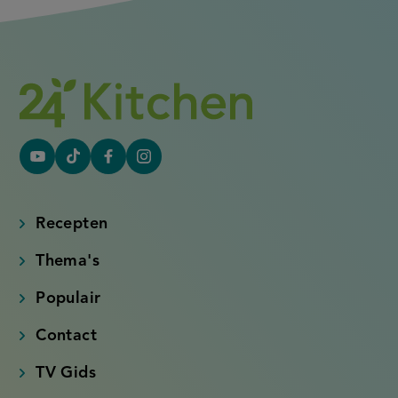
YouTube
Tiktok
Facebook
Instagram
(externe
(externe
(externe
(externe
link)
link)
link)
link)
Recepten
Thema's
Populair
Contact
TV Gids