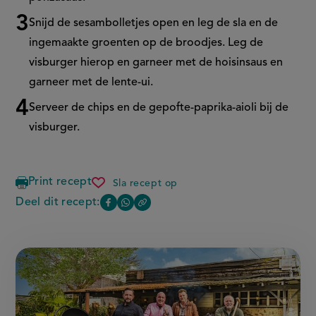
Snijd de sesambolletjes open en leg de sla en de
ingemaakte groenten op de broodjes. Leg de
visburger hierop en garneer met de hoisinsaus en
garneer met de lente-ui.
Serveer de chips en de gepofte-paprika-aioli bij de
visburger.
Print recept
Sla recept op
visburger
met
Deel dit recept:
Copy
Deel
Deel
chips
the
van
deze
deze
link
de
of
pagina
pagina
bbq
this
op
op
page
Facebook
WhatsApp
(opent
(opent