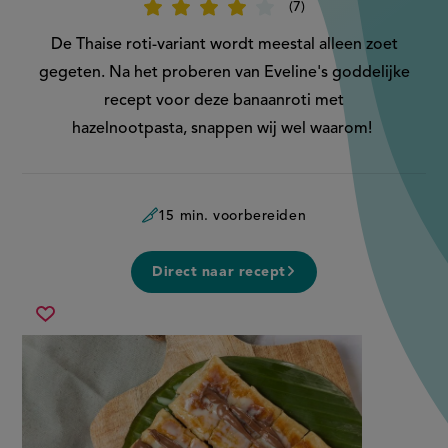
7
Beoordeel
recept
'Thaise
De Thaise roti-variant wordt meestal alleen zoet
banaanroti'
gegeten. Na het proberen van Eveline's goddelijke
recept voor deze banaanroti met
hazelnootpasta, snappen wij wel waarom!
15 min. voorbereiden
Direct naar recept
thaise
Sla
banaanroti
recept
op