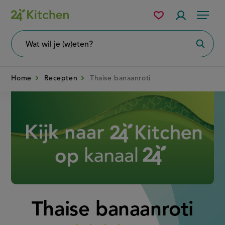
Overslaan
Mijn
Accountme
Menu
bewaarde
en
recepten
naar
Wat
Zoeke
wil
de
je
zoeken?
inhoud
Home
Recepten
Thaise banaanroti
gaan
Disney+
Thaise banaanroti