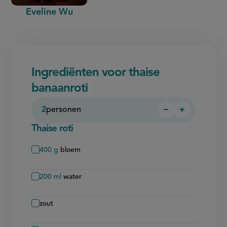
Eveline Wu
Ingrediënten voor thaise
banaanroti
2
personen
−
+
Persoon
Persoon
verwijderen
toevoegen
Thaise roti
400
g
bloem
200
ml
water
zout