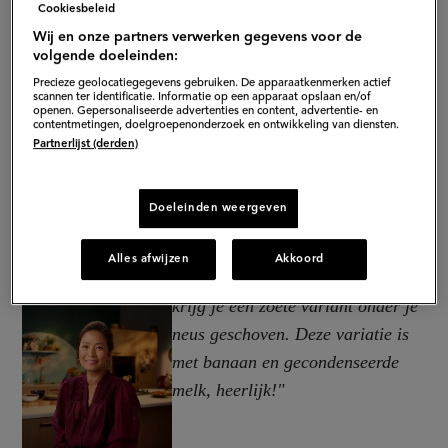
Cookiesbeleid
Wij en onze partners verwerken gegevens voor de
volgende doeleinden:
Precieze geolocatiegegevens gebruiken. De apparaatkenmerken actief
scannen ter identificatie. Informatie op een apparaat opslaan en/of
openen. Gepersonaliseerde advertenties en content, advertentie- en
contentmetingen, doelgroepenonderzoek en ontwikkeling van diensten.
Partnerlijst (derden)
Doeleinden weergeven
Alles afwijzen
Akkoord
"Als je in Thailand om roti vraagt
krijg je een zoete variant onder je
neus geschoven. Deze variatie is
met banaan en gecondenseerde
melk, heerlijk!"