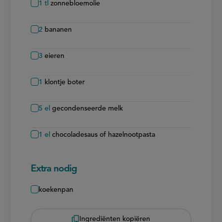
1
tl
zonnebloemolie
2
bananen
3
eieren
1
klontje boter
5
el
gecondenseerde melk
1
el
chocoladesaus of hazelnootpasta
Extra nodig
koekenpan
Ingrediënten kopiëren