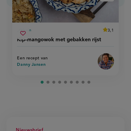
average
3,1
60 min
Beoordeel
voorbereidingstijd
kip-
recept
Sla
score:
Kip-mangowok met gebakken rijst
'kip-
mangowok
recept
mangowok
met
met
op
gebakken
gebakken
rijst'
rijst
Een recept van
Danny Jansen
Nieuwsbrief