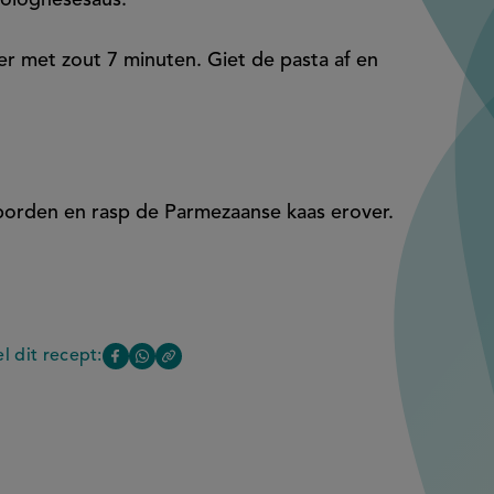
bolognesesaus.
er met zout 7 minuten. Giet de pasta af en
borden en rasp de Parmezaanse kaas erover.
l dit recept:
Copy
Deel
Deel
the
deze
deze
link
en
of
pagina
pagina
this
op
op
page