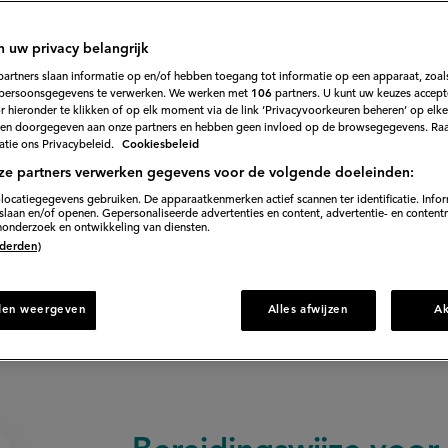
tharellen
n uw privacy belangrijk
50
Beoordeel
partners slaan informatie op en/of hebben toegang tot informatie op een apparaat, zoals
recept
persoonsgegevens te verwerken. We werken met
106
partners. U kunt uw keuzes accept
'Tagliatelle
se met als leuke toevoeging: cantharellen.
 hieronder te klikken of op elk moment via de link ‘Privacyvoorkeuren beheren’ op elk
bolognese
met
en doorgegeven aan onze partners en hebben geen invloed op de browsegegevens. Ra
cantharellen'
tie ons Privacybeleid.
Cookiesbeleid
ze partners verwerken gegevens voor de volgende doeleinden:
25 min. voorbereiden
locatiegegevens gebruiken. De apparaatkenmerken actief scannen ter identificatie. Info
laan en/of openen. Gepersonaliseerde advertenties en content, advertentie- en content
onderzoek en ontwikkeling van diensten.
 (derden)
irect naar recept
den weergeven
Alles afwijzen
A