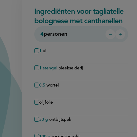
Ingrediënten voor tagliatelle
bolognese met cantharellen
4
personen
−
+
Persoon
Perso
verwijder
toevo
1
ui
1
stengel
bleekselderij
0,5
wortel
olijfolie
30
g
ontbijtspek
100
g
varkensgehakt