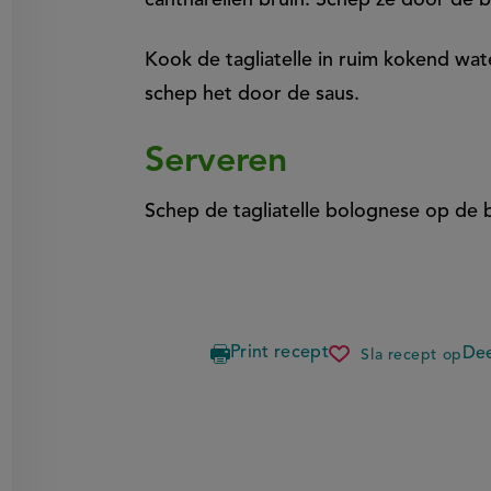
cantharellen bruin. Schep ze door de 
Kook de tagliatelle in ruim kokend wat
schep het door de saus.
Serveren
Schep de tagliatelle bolognese op de 
Print recept
Dee
Sla recept op
tagliatelle
bolognese
met
cantharell