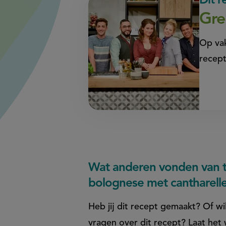
Dit 
Gre
Op vak
recept
Wat anderen vonden van ta
bolognese met cantharell
Heb jij dit recept gemaakt? Of wil
vragen over dit recept? Laat het