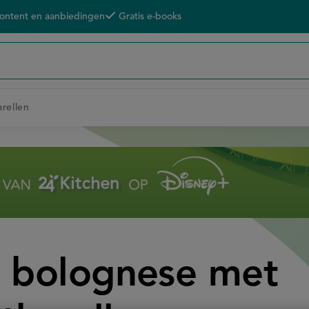
content en aanbiedingen
Gratis e-books
arellen
le bolognese met