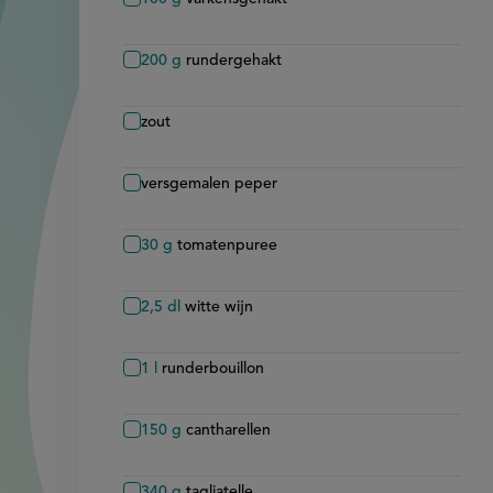
200
g
rundergehakt
zout
versgemalen peper
30
g
tomatenpuree
2,5
dl
witte wijn
1
l
runderbouillon
150
g
cantharellen
340
g
tagliatelle