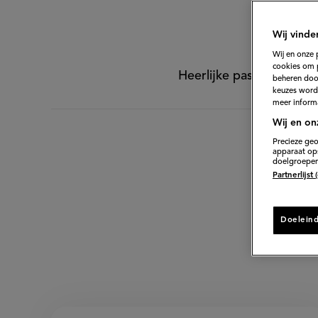
can
Wij vinde
Wij en onze 
cookies om 
Heerlijke pasta bologne
beheren door
keuzes word
meer informa
Wij en on
Precieze geo
apparaat ops
doelgroepen
Partnerlijst
D
Doelein