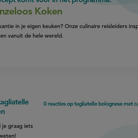
recept komt voor in het programma:
nzeloos Koken
antie in je eigen keuken? Onze culinaire reisleiders insp
en vanuit de hele wereld.
gliatelle
0 reacties op tagliatelle bolognese met c
en
 je graag iets
 weten!