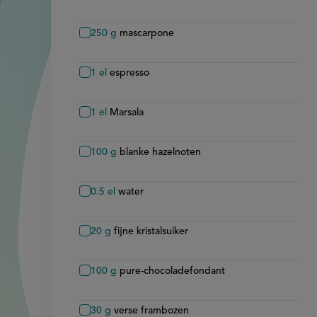
250
g
mascarpone
1
el
espresso
1
el
Marsala
100
g
blanke hazelnoten
0.5
el
water
20
g
fijne kristalsuiker
100
g
pure-chocoladefondant
30
g
verse frambozen