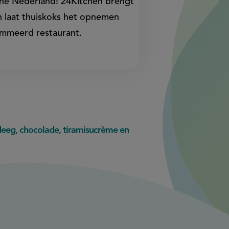
Line Nederland! 24Kitchen brengt
n laat thuiskoks het opnemen
ommeerd restaurant.
lodeeg, chocolade, tiramisucrème en