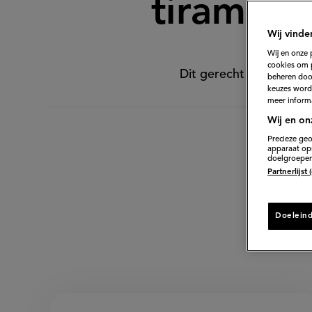
tiramisu
Wij vinde
Wij en onze 
cookies om 
Dit gerecht maakte Car
beheren door
keuzes word
meer informa
Wij en on
Precieze geo
apparaat ops
doelgroepen
Partnerlijst
Doelein