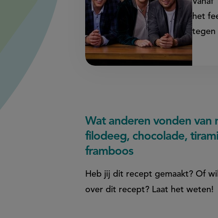
Vanaf 
het fe
tegen 
Wat anderen vonden van mi
filodeeg, chocolade, tira
framboos
Heb jij dit recept gemaakt? Of wil
over dit recept? Laat het weten!