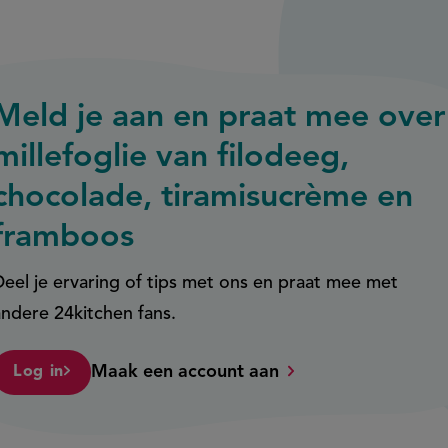
Meld je aan en praat mee over
millefoglie van filodeeg,
chocolade, tiramisucrème en
framboos
Deel je ervaring of tips met ons en praat mee met
andere 24kitchen fans.
Maak een account aan
Log in