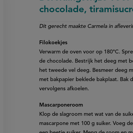
chocolade, tiramisu
Dit gerecht maakte Carmela in aflever
on
Filokoekjes
en
egen
Verwarm de oven voor op 180°C. Spreid
de chocolade. Bestrijk het deeg met b
het tweede vel deeg. Besmeer deeg me
met bakpapier beklede bakplaat. Bak d
vervolgens afkoelen.
Mascarponeroom
Klop de slagroom met wat van de suike
mascarpone met 100 g suiker. Voeg de
een beetje suiker. Meng de room en 