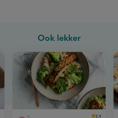
Ook
lekker
ge
1
average
2,9
30 min