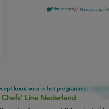
Print recept
Dee
Sla recept op
millefogli
van
filodeeg,
chocolade
tiramisuc
en
framboos
recept komt voor in het programma:
 Chefs' Line Nederland