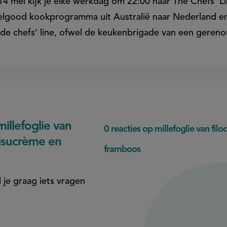
14 mei kijk je elke werkdag om 22:00 naar The Chefs’ 
elgood kookprogramma uit Australië naar Nederland e
de chefs’ line, ofwel de keukenbrigade van een geren
llefoglie van
0 reacties op millefoglie van fi
misucrème en
framboos
 je graag iets vragen