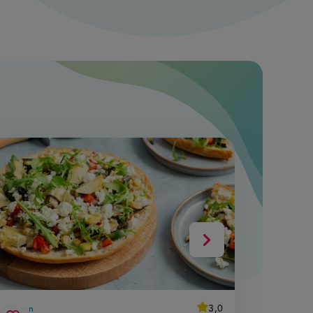
Volgende
average
3,0
30 min
30 min