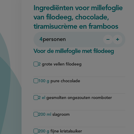
Ingrediënten voor millefoglie
van filodeeg, chocolade,
tiramisucrème en framboos
4
personen
−
+
Persoon
Perso
verwijder
toevo
Voor de millefoglie met filodeeg
2
grote vellen filodeeg
100
g
pure chocolade
2
el
gesmolten ongezouten roomboter
200
ml
slagroom
200
g
fijne kristalsuiker