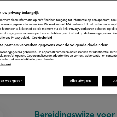
crème en framboo
n uw privacy belangrijk
76
Beoordeel
partners slaan informatie op en/of hebben toegang tot informatie op een apparaat, zoals
recept
persoonsgegevens te verwerken. We werken met
106
partners. U kunt uw keuzes accept
'Millefoglie
mela in aflevering 11 van The Chefs' Line Nederland.
 hieronder te klikken of op elk moment via de link ‘Privacyvoorkeuren beheren’ op elk
van
filodeeg,
en doorgegeven aan onze partners en hebben geen invloed op de browsegegevens. Ra
chocolade,
tie ons Privacybeleid.
Cookiesbeleid
tiramisucrème
en
ze partners verwerken gegevens voor de volgende doeleinden:
framboos'
60 min. voorbereiden
locatiegegevens gebruiken. De apparaatkenmerken actief scannen ter identificatie. Info
laan en/of openen. Gepersonaliseerde advertenties en content, advertentie- en content
onderzoek en ontwikkeling van diensten.
 (derden)
Direct naar recept
den weergeven
Alles afwijzen
A
Bereidingswijze voor 