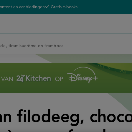
content en aanbiedingen
Gratis e-books
lade, tiramisucrème en framboos
an filodeeg, choc