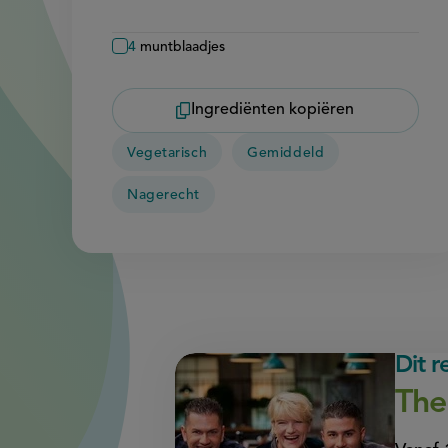
4
muntblaadjes
Ingrediënten kopiëren
Vegetarisch
Gemiddeld
Nagerecht
Dit 
The