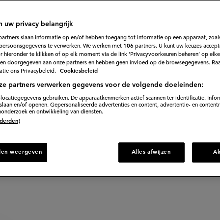
77
Beoordeel
recept
'Kindertraktaties:
 en hartstikke leuk om te trakteren!
Fruit
n uw privacy belangrijk
Rupsen'
partners slaan informatie op en/of hebben toegang tot informatie op een apparaat, zoals
persoonsgegevens te verwerken. We werken met
106
partners. U kunt uw keuzes accept
 hieronder te klikken of op elk moment via de link ‘Privacyvoorkeuren beheren’ op elk
 voorbereiden
en doorgegeven aan onze partners en hebben geen invloed op de browsegegevens. Ra
tie ons Privacybeleid.
Cookiesbeleid
ze partners verwerken gegevens voor de volgende doeleinden:
locatiegegevens gebruiken. De apparaatkenmerken actief scannen ter identificatie. Info
aar recept
laan en/of openen. Gepersonaliseerde advertenties en content, advertentie- en content
onderzoek en ontwikkeling van diensten.
 (derden)
Gepub
den weergeven
Alles afwijzen
A
Bewer