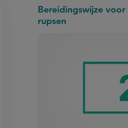
Bereidingswijze voor k
rupsen
on
en
egen