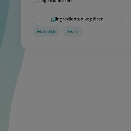
Lange satéprikkers
Ingrediënten kopiëren
Makkelijk
Snack