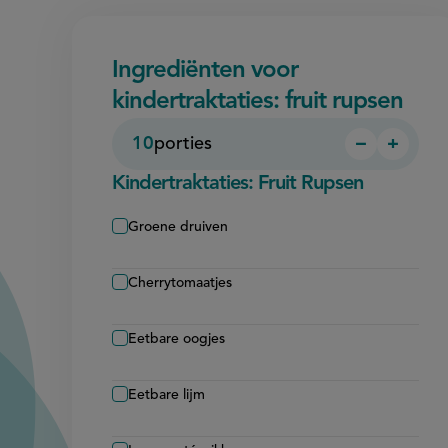
Ingrediënten voor
kindertraktaties: fruit rupsen
10
porties
−
+
Persoon
Perso
verwijder
toevo
Kindertraktaties: Fruit Rupsen
Groene druiven
Cherrytomaatjes
Eetbare oogjes
Eetbare lijm