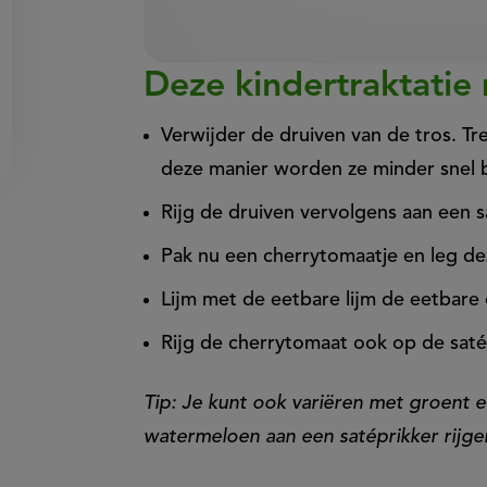
0
Deze kindertraktatie
seconds
of
1
Verwijder de druiven van de tros. Tre
minute,
55
deze manier worden ze minder snel b
seconds
Volume
0%
Rijg de druiven vervolgens aan een saté
Pak nu een cherrytomaatje en leg d
Lijm met de eetbare lijm de eetbare
Rijg de cherrytomaat ook op de saté
Tip: Je kunt ook variëren met groent e
watermeloen aan een satéprikker rijge