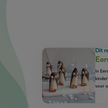
Dit 
Eer
In Eer
kinder
voor 