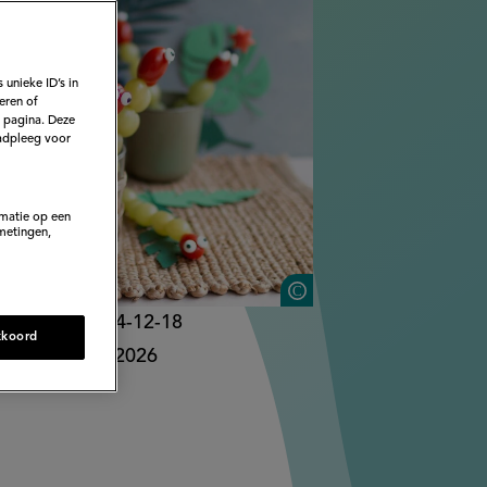
 unieke ID’s in
eren of
e pagina. Deze
adpleeg voor
rmatie op een
metingen,
Cravings In Amst
liceerd op:
04-12-18
kkoord
kt op:
13-04-2026