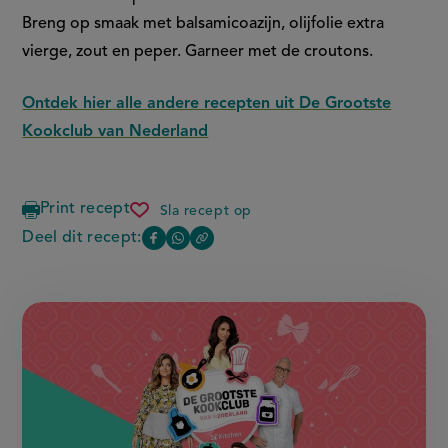
Breng op smaak met balsamicoazijn, olijfolie extra
vierge, zout en peper. Garneer met de croutons.
Ontdek hier alle andere recepten uit De Grootste
Kookclub van Nederland
Print recept
Sla recept op
salade
met mozzarella
Deel dit recept:
Copy
Deel
Deel
en
the
roodlof
deze
deze
link
of
pagina
pagina
this
op
op
page
Facebook
WhatsApp
(opent
(opent
in
in
nieuw
nieuw