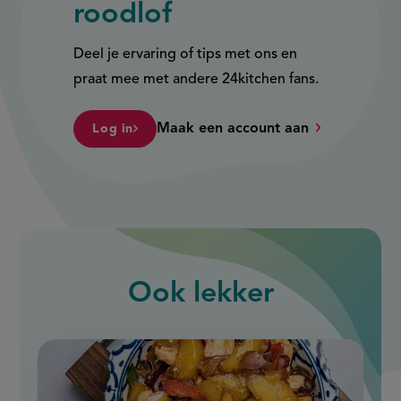
roodlof
Deel je ervaring of tips met ons en
praat mee met andere 24kitchen fans.
Maak een account aan
Log in
Ook
lekker
slide
1