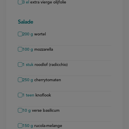
3
el
extra vierge olijfolie
Salade
200
g
wortel
100
g
mozzarella
1
stuk
roodlof (radicchio)
250
g
cherrytomaten
1
teen
knoflook
10
g
verse basilicum
150
g
rucola-melange