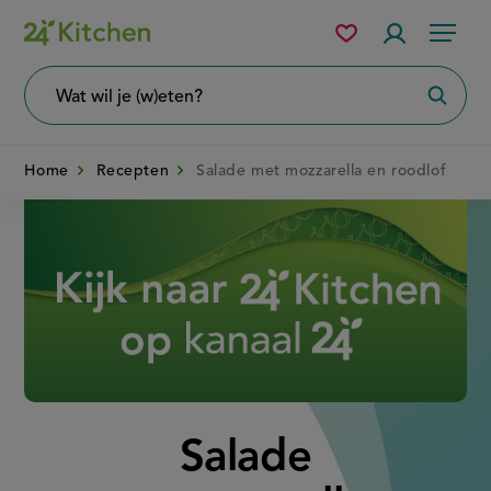
Overslaan
Mijn
Accountme
Menu
bewaarde
en
recepten
naar
Wat
Zoeke
wil
de
je
zoeken?
inhoud
Home
Recepten
Salade met mozzarella en roodlof
gaan
Disney+
Salade