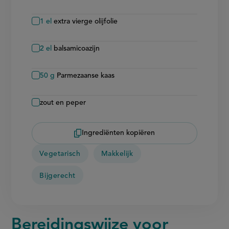
1
el
extra vierge olijfolie
2
el
balsamicoazijn
50
g
Parmezaanse kaas
zout en peper
Ingrediënten kopiëren
Vegetarisch
Makkelijk
Bijgerecht
Bereidingswijze voor