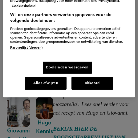
browsegegevens. Raadpleeg voor meer informatie ons Privacybeleid.
Cookiesbeleid
Wij en onze partners verwerken gegevens voor de
volgende doeleinden:
Precieze geolocatiegegevens gebruiken. De apparaatkenmerken actief
scannen ter identificatie. Informatie op een apparaat opslaan en/of
openen. Gepersonaliseerde advertenties en content, advertentie- en
contentmetingen, doelgroepenonderzoek en ontwikkeling van diensten.
Partnerlijst (derden)
Doeleinden weergeven
Alles afwijzen
Akkoord
Een frisse 'Insalata radicchio e
mozzarella'. Lees snel verder voor
het recept van Hugo en Giovanni.
Hugo
BEKIJK HIER DE
Giovanni
Kennis
BOODSCHAPPENLIJST VAN