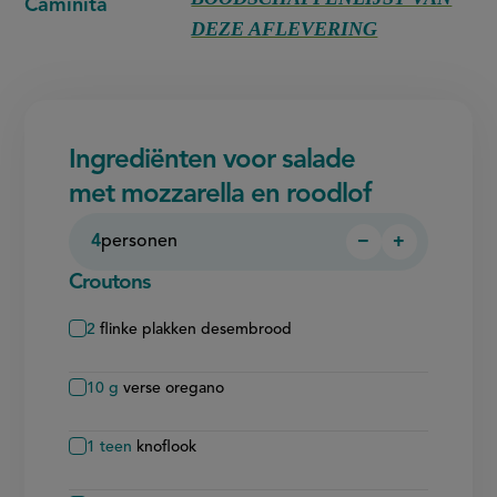
Caminita
DEZE AFLEVERING
Ingrediënten voor salade
met mozzarella en roodlof
4
personen
−
+
Persoon
Persoon
verwijderen
toevoegen
Croutons
2
flinke plakken desembrood
10
g
verse oregano
1
teen
knoflook