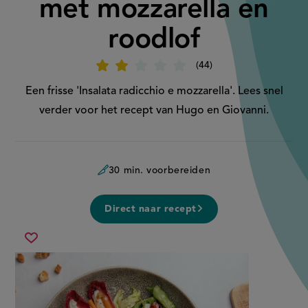
met mozzarella en
roodlof
44
Beoordeel
recept
'Salade
Een frisse 'Insalata radicchio e mozzarella'. Lees snel
met mozzarella
en
verder voor het recept van Hugo en Giovanni.
roodlof'
30 min. voorbereiden
Direct naar recept
salade
Sla
met mozzarella
recept
en
op
roodlof