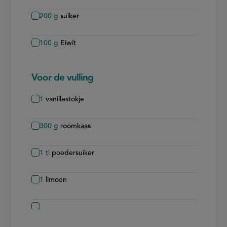
200
g
suiker
100
g
Eiwit
Voor de vulling
1
vanillestokje
300
g
roomkaas
1
tl
poedersuiker
1
limoen