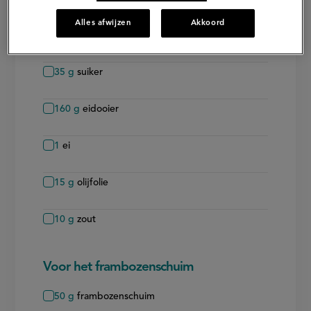
Voor het pastadeeg
Alles afwijzen
Akkoord
350
g
bloem (type 00)
35
g
suiker
160
g
eidooier
1
ei
15
g
olijfolie
10
g
zout
Voor het frambozenschuim
50
g
frambozenschuim