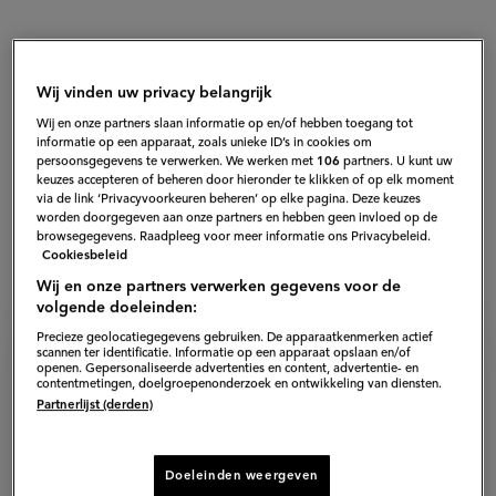
Wij vinden uw privacy belangrijk
Wij en onze partners slaan informatie op en/of hebben toegang tot
informatie op een apparaat, zoals unieke ID’s in cookies om
persoonsgegevens te verwerken. We werken met
106
partners. U kunt uw
keuzes accepteren of beheren door hieronder te klikken of op elk moment
via de link ‘Privacyvoorkeuren beheren’ op elke pagina. Deze keuzes
worden doorgegeven aan onze partners en hebben geen invloed op de
browsegegevens. Raadpleeg voor meer informatie ons Privacybeleid.
Cookiesbeleid
Wij en onze partners verwerken gegevens voor de
volgende doeleinden:
Precieze geolocatiegegevens gebruiken. De apparaatkenmerken actief
scannen ter identificatie. Informatie op een apparaat opslaan en/of
openen. Gepersonaliseerde advertenties en content, advertentie- en
Ingrediënten voor gevulde
contentmetingen, doelgroepenonderzoek en ontwikkeling van diensten.
Partnerlijst (derden)
zoete ravioli
8
personen
−
+
Persoon
Persoon
Doeleinden weergeven
verwijderen
toevoegen