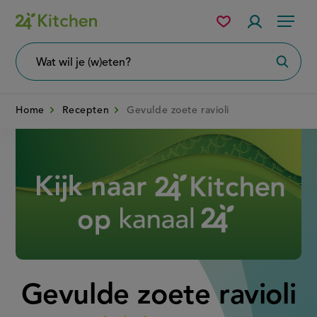
Overslaan
Mijn
Accountme
Menu
bewaarde
en
recepten
naar
Wat
Zoeke
wil
de
je
zoeken?
inhoud
Home
Recepten
Gevulde zoete ravioli
gaan
Disney+
Gevulde zoete ravioli