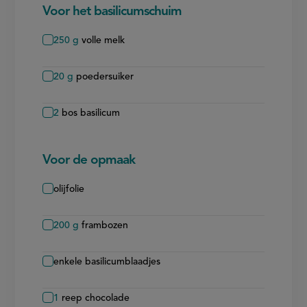
Voor het basilicumschuim
250
g
volle melk
20
g
poedersuiker
2
bos basilicum
Voor de opmaak
olijfolie
200
g
frambozen
enkele basilicumblaadjes
1
reep chocolade