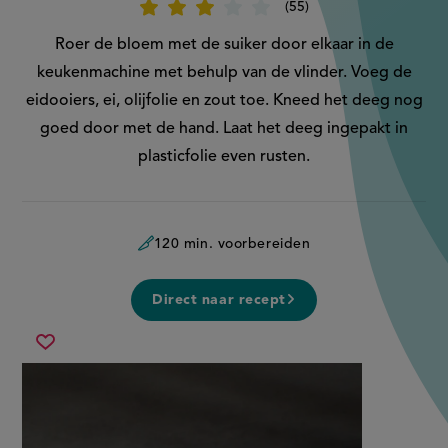
55
Beoordeel
recept
'Gevulde
Roer de bloem met de suiker door elkaar in de
zoete
ravioli'
keukenmachine met behulp van de vlinder. Voeg de
eidooiers, ei, olijfolie en zout toe. Kneed het deeg nog
goed door met de hand. Laat het deeg ingepakt in
plasticfolie even rusten.
120 min. voorbereiden
Direct naar recept
gevulde
Sla
zoete
recept
ravioli
op