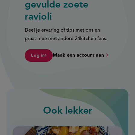
gevulde zoete
ravioli
Deel je ervaring of tips met ons en
praat mee met andere 24kitchen fans.
Maak een account aan
Log in
Ook
lekker
slide