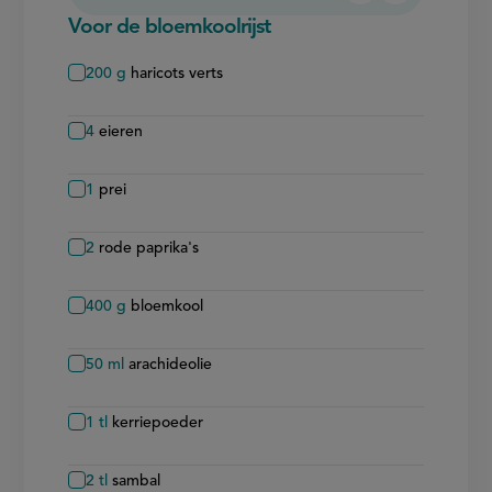
verwijderen
toevoegen
Voor de bloemkoolrijst
200
g
haricots verts
4
eieren
1
prei
2
rode paprika's
400
g
bloemkool
50
ml
arachideolie
1
tl
kerriepoeder
2
tl
sambal