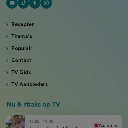
YouTube
Tiktok
Facebook
Instagram
(externe
(externe
(externe
(externe
link)
link)
link)
link)
Recepten
Thema's
Populair
Contact
TV Gids
TV Aanbieders
Nu & straks op TV
13:05 - 14:05
Nu op tv