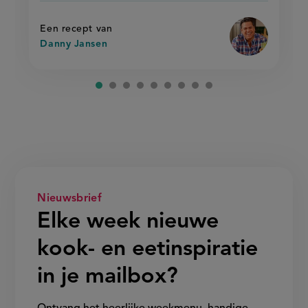
met
met
op
gebakken
gebakken
rijst'
rijst
Een recept van
Danny Jansen
Nieuwsbrief
Elke week nieuwe
kook- en eetinspiratie
in je mailbox?