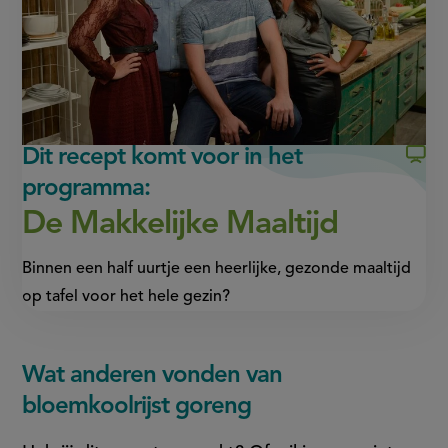
nieuw
nieuw
venster,
venster,
externe
externe
link)
link)
Dit recept komt voor in het
programma:
De Makkelijke Maaltijd
Binnen een half uurtje een heerlijke, gezonde maaltijd
op tafel voor het hele gezin?
Wat anderen vonden van
bloemkoolrijst goreng