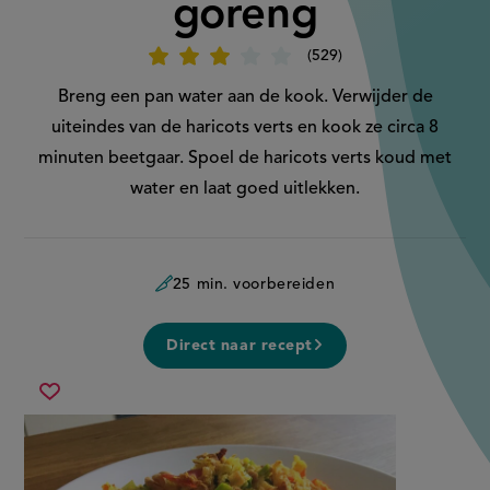
goreng
529
Beoordeel
recept
'Bloemkoolrijst
Breng een pan water aan de kook. Verwijder de
goreng'
uiteindes van de haricots verts en kook ze circa 8
minuten beetgaar. Spoel de haricots verts koud met
water en laat goed uitlekken.
25 min. voorbereiden
Direct naar recept
bloemkoolrijst
Sla
goreng
recept
op