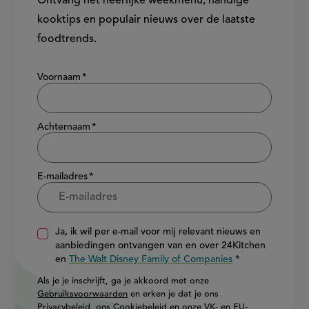
Ontvang het heerlijke weekmenu, handige
kooktips en populair nieuws over de laatste
foodtrends.
Show/hide
Voornaam
Achternaam
E-mailadres
Ja, ik wil per e-mail voor mij relevant nieuws en
aanbiedingen ontvangen van en over 24Kitchen
en
The Walt Disney Family of Companies
Als je je inschrijft, ga je akkoord met onze
Gebruiksvoorwaarden
en erken je dat je ons
Privacybeleid
, ons
Cookiebeleid
en onze
VK- en EU-