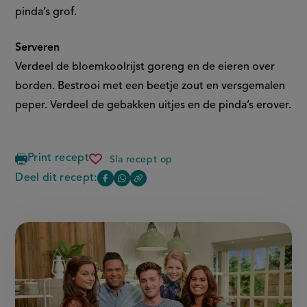
pinda’s grof.
Serveren
Verdeel de bloemkoolrijst goreng en de eieren over
borden. Bestrooi met een beetje zout en versgemalen
peper. Verdeel de gebakken uitjes en de pinda’s erover.
Print recept
Sla recept op
bloemkoolrijst
goreng
Deel dit recept:
Copy
Deel
Deel
the
deze
deze
link
of
pagina
pagina
this
op
op
page
Facebook
WhatsApp
(opent
(opent
in
in