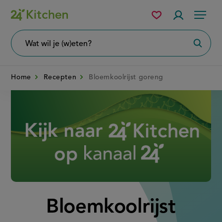
Overslaan
Mijn
Accountme
Menu
bewaarde
en
recepten
naar
Wat
Zoeke
wil
de
je
zoeken?
inhoud
Home
Recepten
Bloemkoolrijst goreng
gaan
Disney+
Bloemkoolrijst