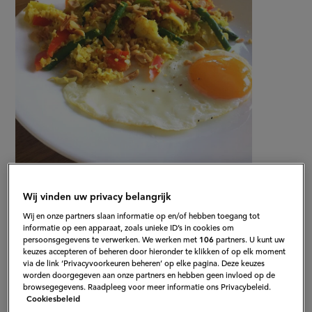
Gepubliceerd op:
25-09-17
Bewerkt op:
13-04-2026
Wij vinden uw privacy belangrijk
Wij en onze partners slaan informatie op en/of hebben toegang tot
informatie op een apparaat, zoals unieke ID’s in cookies om
persoonsgegevens te verwerken. We werken met
106
partners. U kunt uw
keuzes accepteren of beheren door hieronder te klikken of op elk moment
via de link ‘Privacyvoorkeuren beheren’ op elke pagina. Deze keuzes
worden doorgegeven aan onze partners en hebben geen invloed op de
browsegegevens. Raadpleeg voor meer informatie ons Privacybeleid.
Cookiesbeleid