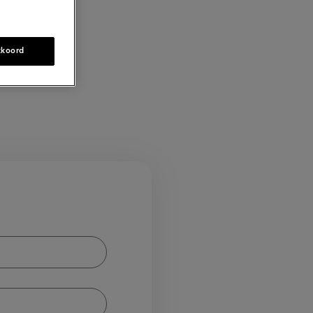
t?
kkoord