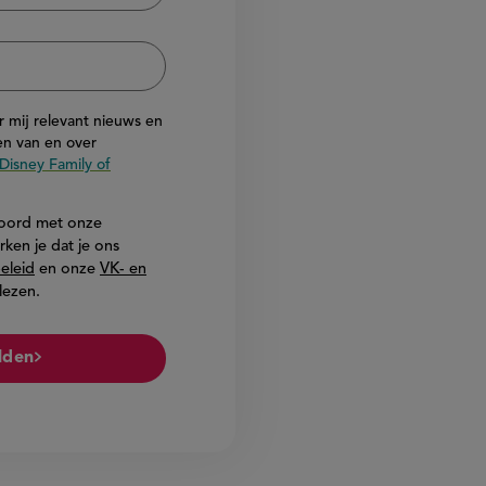
or mij relevant nieuws en
n van en over
Disney Family of
akkoord met onze
rken je dat je ons
eleid
en onze
VK- en
lezen.
lden