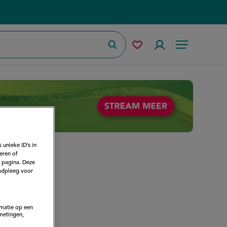
Zoeken
Mijn
Accountmenu
Menu
bewaarde
recepten
 unieke ID’s in
eren of
e pagina. Deze
adpleeg voor
rmatie op een
metingen,