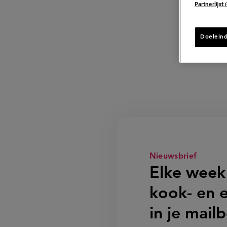
Partnerlijst
W
Doelein
Nieuwsbrief
Elke week
kook- en e
in je mail