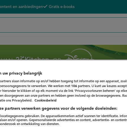
content en aanbiedingen
Gratis e-books
n uw privacy belangrijk
partners slaan informatie op en/of hebben toegang tot informatie op een apparaat, zoals
persoonsgegevens te verwerken. We werken met
106
partners. U kunt uw keuzes accept
 hieronder te klikken of op elk moment via de link ‘Privacyvoorkeuren beheren’ op elk
en doorgegeven aan onze partners en hebben geen invloed op de browsegegevens. Ra
tie ons Privacybeleid.
Cookiesbeleid
ze partners verwerken gegevens voor de volgende doeleinden:
Onze programma's
locatiegegevens gebruiken. De apparaatkenmerken actief scannen ter identificatie. Info
laan en/of openen. Gepersonaliseerde advertenties en content, advertentie- en content
onderzoek en ontwikkeling van diensten.