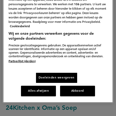
informatie op een apparaat, zoals unieke ID’s in cookies om
persoonsgegevens te verwerken. We werken met
106
partners. U kunt uw
keuzes accepteren of beheren door hieronder te klikken of op elk moment
via de link ‘Privacyvoorkeuren beheren’ op elke pagina. Deze keuzes
worden doorgegeven aan onze partners en hebben geen invloed op de
browsegegevens. Raadpleeg voor meer informatie ons Privacybeleid.
Cookiesbeleid
Wij en onze partners verwerken gegevens voor de
Deze december koken 24Kitchen-chefs Perry, Geneal,
volgende doeleinden:
Ramon en Bibi samen met de oma’s van Oma’s Soep
Precieze geolocatiegegevens gebruiken. De apparaatkenmerken actief
scannen ter identificatie. Informatie op een apparaat opslaan en/of
een limited edition Feestsoep. Dé tip om op je
openen. Gepersonaliseerde advertenties en content, advertentie- en
contentmetingen, doelgroepenonderzoek en ontwikkeling van diensten.
feestmenu te zetten. Al is het maar omdat 100% van de
Partnerlijst (derden)
opbrengst van deze feestsoepen wordt gedoneerd aan
Stichting Oma’s Soep. Een stichting die zich hard maakt
Doeleinden weergeven
om eenzaamheid bij ouderen tegen te gaan door
talloze activiteiten te organiseren.
Alles afwijzen
Akkoord
24Kitchen x Oma’s Soep