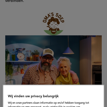
ouderen
verbinden.
Aangeboden
door:
Wij vinden uw privacy belangrijk
Wij en onze partners slaan informatie op en/of hebben toegang tot