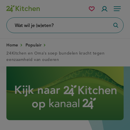
Overslaan
Mijn
Accountme
Menu
bewaarde
en
recepten
naar
Wat
Zoeke
wil
de
je
zoeken?
inhoud
Home
Populair
gaan
24Kitchen en Oma’s soep bundelen kracht tegen
eenzaamheid van ouderen
Disney+