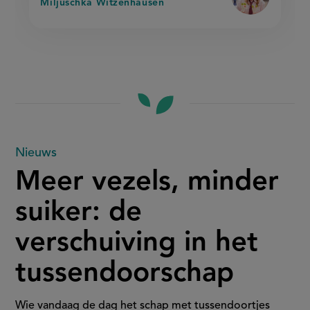
Miljuschka Witzenhausen
Meer
Nieuws
Meer vezels, minder
vezels,
suiker: de
minder
verschuiving in het
suiker:
tussendoorschap
de
verschuiving
Wie vandaag de dag het schap met tussendoortjes