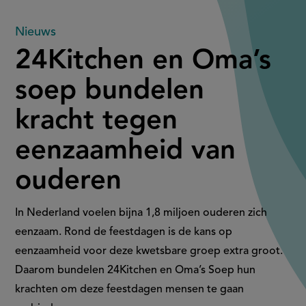
24Kitchen
Nieuws
24Kitchen en Oma’s
en
soep bundelen
Oma’s
kracht tegen
soep
eenzaamheid van
bundelen
ouderen
kracht
tegen
In Nederland voelen bijna 1,8 miljoen ouderen zich
eenzaam. Rond de feestdagen is de kans op
eenzaamheid
eenzaamheid voor deze kwetsbare groep extra groot.
Daarom bundelen 24Kitchen en Oma’s Soep hun
van
krachten om deze feestdagen mensen te gaan