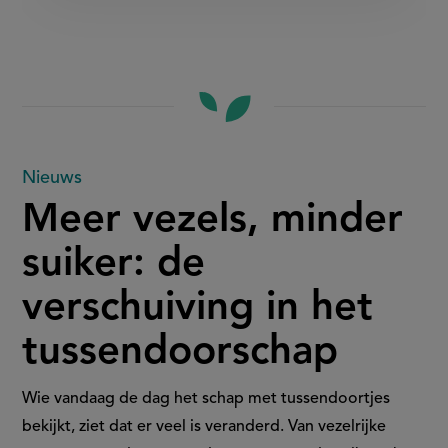
Meer
Nieuws
Meer vezels, minder
vezels,
suiker: de
minder
verschuiving in het
suiker:
tussendoorschap
de
verschuiving
Wie vandaag de dag het schap met tussendoortjes
bekijkt, ziet dat er veel is veranderd. Van vezelrijke