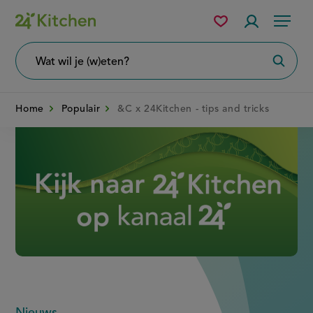
Overslaan
Mijn
Accountme
Menu
bewaarde
en
recepten
naar
Wat
Zoeke
wil
de
je
zoeken?
inhoud
Home
Populair
&C x 24Kitchen - tips and tricks
gaan
Disney+
Nieuws