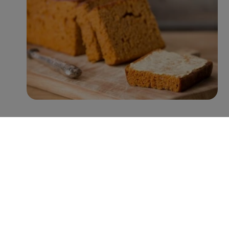
Met name Peijnenburg zet hierin grote stappen. Zo
worden er inmiddels jaarlijks ruim 100 miljoen minder
suikerklontjes in de recepturen verwerkt, zonder verlies
aan smaak. Verder is 38% van het assortiment rijk aan
vezels (>6g vezels per 100g), 92% een bron van vezels
(3-6g vezels per 100g), en heeft 43% een Nutri-Score A