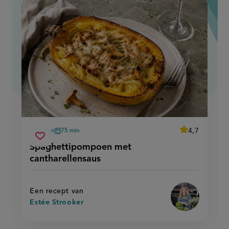
average
4,7
50 min
75 min
Beoordeel
voorbereidingstijd
oventijd
spaghettipompoen
recept
Sla
score:
Spaghettipompoen met
'spaghettipo
met
recept
met
cantharellensaus
cantharellensaus
cantharellensa
op
Een recept van
Estée Strooker