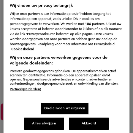
hij geen onderscheid.
De Italiaanse, Spaanse, of Thaise
Wij vinden uw privacy belangrijk
keuken: niks wordt door Jamie overgeslagen. Ieder
Wij en onze partners slaan informatie op en/of hebben toegang tot
informatie op een apparaat, zoals unieke ID’s in cookies om
land komt aan bod met zijn eigen bijzondere
persoonsgegevens te verwerken. We werken met
106
partners. U kunt uw
ingrediënten en gerechten!
keuzes accepteren of beheren door hieronder te klikken of op elk moment
via de link ‘Privacyvoorkeuren beheren’ op elke pagina. Deze keuzes
worden doorgegeven aan onze partners en hebben geen invloed op de
browsegegevens. Raadpleeg voor meer informatie ons Privacybeleid.
Cookiesbeleid
Wij en onze partners verwerken gegevens voor de
volgende doeleinden:
Precieze geolocatiegegevens gebruiken. De apparaatkenmerken actief
scannen ter identificatie. Informatie op een apparaat opslaan en/of
openen. Gepersonaliseerde advertenties en content, advertentie- en
contentmetingen, doelgroepenonderzoek en ontwikkeling van diensten.
Partnerlijst (derden)
Doeleinden weergeven
Lees meer
Alles afwijzen
Akkoord