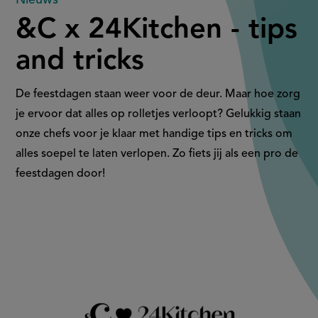
&C
&C x 24Kitchen - tips
x
and tricks
24Kitchen
-
De feestdagen staan weer voor de deur. Maar hoe zorg
je ervoor dat alles op rolletjes verloopt? Gelukkig staan
tips
onze chefs voor je klaar met handige tips en tricks om
alles soepel te laten verlopen. Zo fiets jij als een pro de
and
feestdagen door!
tricks