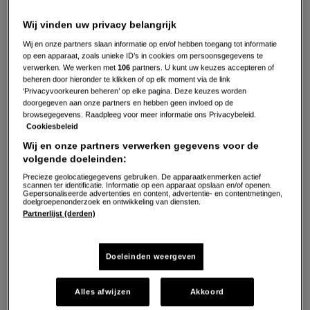
Wij vinden uw privacy belangrijk
Wij en onze partners slaan informatie op en/of hebben toegang tot informatie
op een apparaat, zoals unieke ID’s in cookies om persoonsgegevens te
verwerken. We werken met
106
partners. U kunt uw keuzes accepteren of
beheren door hieronder te klikken of op elk moment via de link
‘Privacyvoorkeuren beheren’ op elke pagina. Deze keuzes worden
doorgegeven aan onze partners en hebben geen invloed op de
browsegegevens. Raadpleeg voor meer informatie ons Privacybeleid.
Cookiesbeleid
Wij en onze partners verwerken gegevens voor de
volgende doeleinden:
Precieze geolocatiegegevens gebruiken. De apparaatkenmerken actief
scannen ter identificatie. Informatie op een apparaat opslaan en/of openen.
Gepersonaliseerde advertenties en content, advertentie- en contentmetingen,
doelgroepenonderzoek en ontwikkeling van diensten.
Partnerlijst (derden)
"Fred wokt altijd omdat het
supermakkelijk is en stiekem ook
Doeleinden weergeven
een beetje uit gemak. Ik ga
daarom een wat spannendere
Alles afwijzen
Akkoord
variant van zijn dagelijks kostje