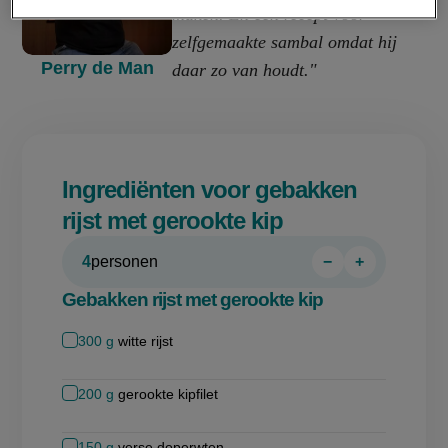
maken. En een recept voor
zelfgemaakte sambal omdat hij
Perry de Man
daar zo van houdt."
Ingrediënten voor gebakken
rijst met gerookte kip
4
personen
−
+
Persoon
Persoon
verwijderen
toevoegen
Gebakken rijst met gerookte kip
300
g
witte rijst
200
g
gerookte kipfilet
150
g
verse doperwten