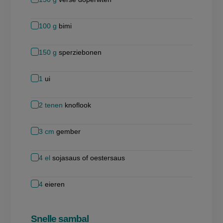
100
g
bimi
150
g
sperziebonen
1
ui
2
tenen
knoflook
3
cm
gember
4
el
sojasaus of oestersaus
4
eieren
Snelle sambal