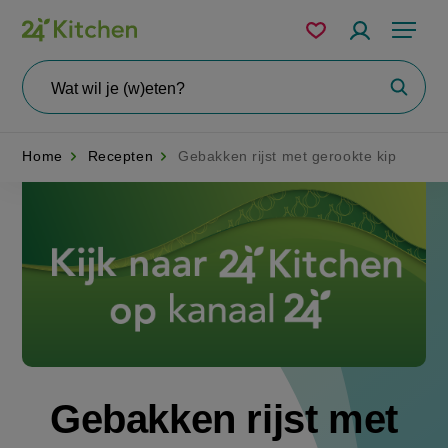
Overslaan
Mijn
Accountme
Menu
bewaarde
en
recepten
naar
Wat
Zoeke
wil
de
je
zoeken?
inhoud
Home
Recepten
Gebakken rijst met gerookte kip
gaan
Disney+
Gebakken rijst met