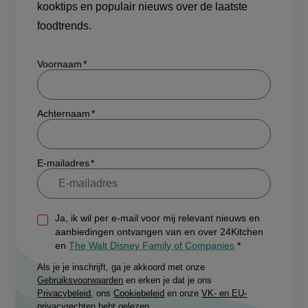
kooktips en populair nieuws over de laatste
foodtrends.
Show/hide
Voornaam
Achternaam
E-mailadres
Ja, ik wil per e-mail voor mij relevant nieuws en
aanbiedingen ontvangen van en over 24Kitchen
en
The Walt Disney Family of Companies
Als je je inschrijft, ga je akkoord met onze
Gebruiksvoorwaarden
en erken je dat je ons
Privacybeleid
, ons
Cookiebeleid
en onze
VK- en EU-
privacyrechten
hebt gelezen.