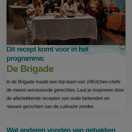
in
in
nieuw
nieuw
venster,
venster,
externe
externe
link)
link)
Dit recept komt voor in het
programma:
De Brigade
In de Brigade maakt een top team van 24Kitchen-chefs
de meest verrassende gerechten. Laat je inspireren door
de allerlekkerste recepten van oude bekenden en
nieuwe gezichten van de culinaire zender.
Wat anderen vonden van gebakken