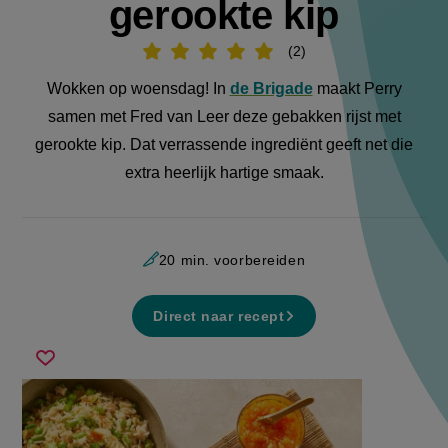
gerookte kip
2
Beoordeel
recept
'Gebakken
Wokken op woensdag! In
de Brigade
maakt Perry
rijst
met
samen met Fred van Leer deze gebakken rijst met
gerookte
kip'
gerookte kip. Dat verrassende ingrediënt geeft net die
extra heerlijk hartige smaak.
20 min. voorbereiden
Direct naar recept
gebakken
Sla
rijst
recept
met
op
gerookte
kip