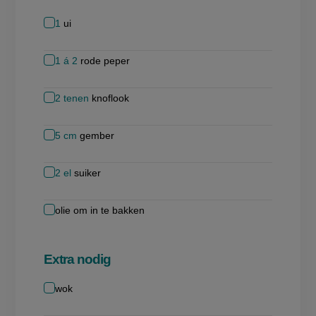
1
ui
1 á 2
rode peper
2
tenen
knoflook
5
cm
gember
2
el
suiker
olie om in te bakken
Extra nodig
wok