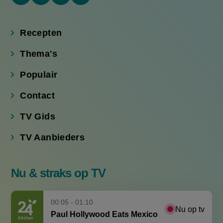
YouTube
Tiktok
Facebook
Instagram
(externe
(externe
(externe
(externe
link)
link)
link)
link)
Recepten
Thema's
Populair
Contact
TV Gids
TV Aanbieders
Nu & straks op TV
00:05 - 01:10
Nu op tv
Paul Hollywood Eats Mexico