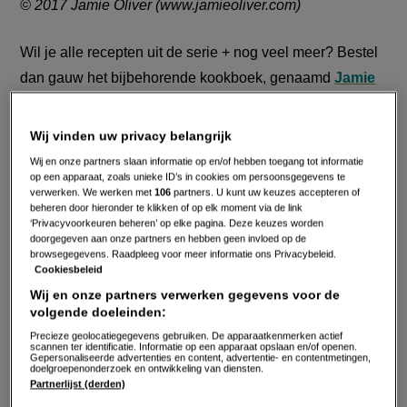
© 2017 Jamie Oliver (www.jamieoliver.com)
Wil je alle recepten uit de serie + nog veel meer? Bestel
dan gauw het bijbehorende kookboek, genaamd
Jamie
Oliver 5 ingrediënten
.
(externe
link)
Wij vinden uw privacy belangrijk
Kijk elke zondag vanaf 17:00 naar 2 afleveringen van
Wij en onze partners slaan informatie op en/of hebben toegang tot informatie
Jamie's Quick & Easy Food bij 24Kitchen en check
de
op een apparaat, zoals unieke ID’s in cookies om persoonsgegevens te
verwerken. We werken met
106
partners. U kunt uw keuzes accepteren of
website
voor de lekkerste recepten! Aflevering gemist?
beheren door hieronder te klikken of op elk moment via de link
‘Privacyvoorkeuren beheren’ op elke pagina. Deze keuzes worden
Kijk dan op zaterdag vanaf 16:00.
doorgegeven aan onze partners en hebben geen invloed op de
browsegegevens. Raadpleeg voor meer informatie ons Privacybeleid.
Cookiesbeleid
Jamie Oliver volgen? Check hier zijn
Facebook-pagina
Wij en onze partners verwerken gegevens voor de
,
Instagram-account
en
YouTube-kanaal
.
(externe
(externe
(externe
volgende doeleinden:
link)
link)
link)
Precieze geolocatiegegevens gebruiken. De apparaatkenmerken actief
scannen ter identificatie. Informatie op een apparaat opslaan en/of openen.
Gepersonaliseerde advertenties en content, advertentie- en contentmetingen,
doelgroepenonderzoek en ontwikkeling van diensten.
Partnerlijst (derden)