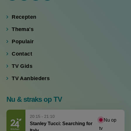
(externe
(externe
(externe
(externe
link)
link)
link)
link)
Recepten
Thema's
Populair
Contact
TV Gids
TV Aanbieders
Nu & straks op TV
20:15 - 21:10
Nu op
Stanley Tucci: Searching for
tv
Italy