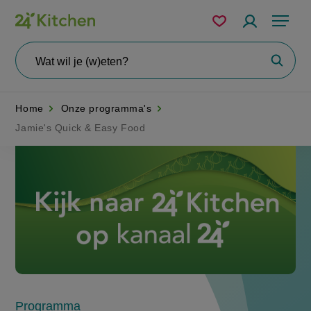
Overslaan
Mijn
Accountme
Menu
bewaarde
en
recepten
naar
Wat
Zoeke
wil
de
je
zoeken?
inhoud
Home
Onze programma's
gaan
Jamie's Quick & Easy Food
Disney+
Programma