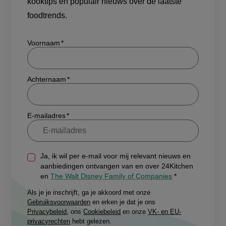
kooktips en populair nieuws over de laatste
foodtrends.
Show/hide
Voornaam
Achternaam
E-mailadres
Ja, ik wil per e-mail voor mij relevant nieuws en
aanbiedingen ontvangen van en over 24Kitchen
en
The Walt Disney Family of Companies
Als je je inschrijft, ga je akkoord met onze
Gebruiksvoorwaarden
en erken je dat je ons
Privacybeleid
, ons
Cookiebeleid
en onze
VK- en EU-
privacyrechten
hebt gelezen.