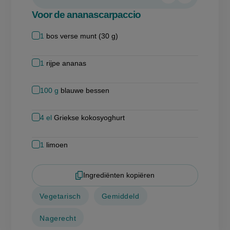
verwijderen
toevoegen
Voor de ananascarpaccio
1
bos verse munt (30 g)
1
rijpe ananas
100
g
blauwe bessen
4
el
Griekse kokosyoghurt
1
limoen
Ingrediënten kopiëren
Vegetarisch
Gemiddeld
Nagerecht