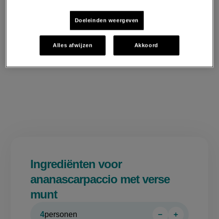
Doeleinden weergeven
Alles afwijzen
Akkoord
Ingrediënten voor
ananascarpaccio met verse
munt
4
personen
−
+
Persoon
Persoon