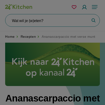
Overslaan
Mijn
Accountme
Menu
bewaarde
en
recepten
naar
Wat
Zoeke
wil
de
je
zoeken?
inhoud
Home
Recepten
Ananascarpaccio met verse munt
gaan
Disney+
Ananascarpaccio met