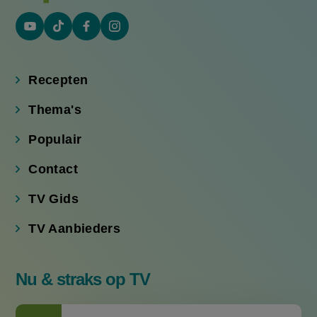
YouTube
Tiktok
Facebook
Instagram
(externe
(externe
(externe
(externe
link)
link)
link)
link)
Recepten
Thema's
Populair
Contact
TV Gids
TV Aanbieders
Nu & straks op TV