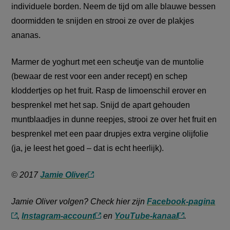
individuele borden. Neem de tijd om alle blauwe bessen
doormidden te snijden en strooi ze over de plakjes
ananas.
Marmer de yoghurt met een scheutje van de muntolie
(bewaar de rest voor een ander recept) en schep
kloddertjes op het fruit. Rasp de limoenschil erover en
besprenkel met het sap. Snijd de apart gehouden
muntblaadjes in dunne reepjes, strooi ze over het fruit en
besprenkel met een paar drupjes extra vergine olijfolie
(ja, je leest het goed – dat is echt heerlijk).
© 2017
Jamie Oliver
(externe
link)
Jamie Oliver volgen? Check hier zijn
Facebook-pagina
,
Instagram-account
en
YouTube-kanaal
.
(externe
(externe
(externe