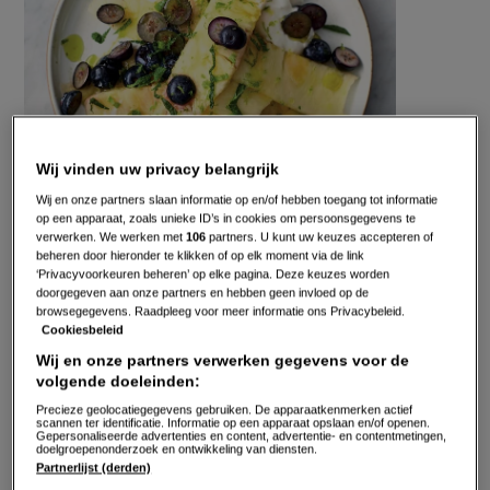
Wij vinden uw privacy belangrijk
Wij en onze partners slaan informatie op en/of hebben toegang tot informatie
op een apparaat, zoals unieke ID’s in cookies om persoonsgegevens te
verwerken. We werken met
106
partners. U kunt uw keuzes accepteren of
Gepubliceerd op:
03-11-17
beheren door hieronder te klikken of op elk moment via de link
‘Privacyvoorkeuren beheren’ op elke pagina. Deze keuzes worden
Bewerkt op:
13-04-2026
doorgegeven aan onze partners en hebben geen invloed op de
browsegegevens. Raadpleeg voor meer informatie ons Privacybeleid.
Cookiesbeleid
Wij en onze partners verwerken gegevens voor de
volgende doeleinden:
Precieze geolocatiegegevens gebruiken. De apparaatkenmerken actief
scannen ter identificatie. Informatie op een apparaat opslaan en/of openen.
Gepersonaliseerde advertenties en content, advertentie- en contentmetingen,
doelgroepenonderzoek en ontwikkeling van diensten.
Partnerlijst (derden)