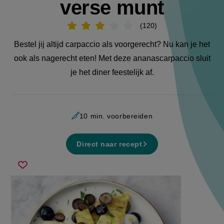
verse munt
120
Beoordeel
recept
'Ananascarpaccio
Bestel jij altijd carpaccio als voorgerecht? Nu kan je het
met
verse
ook als nagerecht eten! Met deze ananascarpaccio sluit
munt'
je het diner feestelijk af.
10 min. voorbereiden
Direct naar recept
ananascarpaccio
Sla
met
recept
verse
op
munt