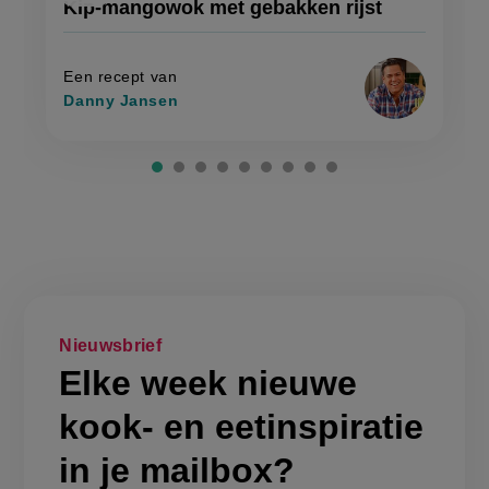
Kip-mangowok met gebakken rijst
'kip-
mangowok
recept
mangowok
met
met
op
gebakken
gebakken
rijst'
rijst
Een recept van
Danny Jansen
Nieuwsbrief
Elke week nieuwe
kook- en eetinspiratie
in je mailbox?