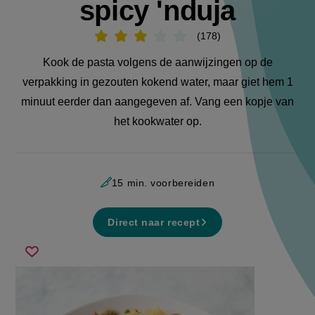
spicy 'nduja
178
Beoordeel
recept
'Pasta
Kook de pasta volgens de aanwijzingen op de
vongole
met
verpakking in gezouten kokend water, maar giet hem 1
spicy
'nduja'
minuut eerder dan aangegeven af. Vang een kopje van
het kookwater op.
15 min. voorbereiden
Direct naar recept
pasta
Sla
vongole
recept
met
op
spicy
&#039;nduja