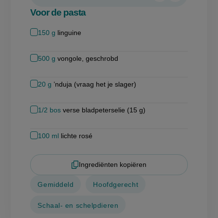
verwijderen
toevoegen
Voor de pasta
150
g
linguine
500
g
vongole, geschrobd
20
g
’nduja (vraag het je slager)
1/2
bos
verse bladpeterselie (15 g)
100
ml
lichte rosé
Ingrediënten kopiëren
Gemiddeld
Hoofdgerecht
Schaal- en schelpdieren