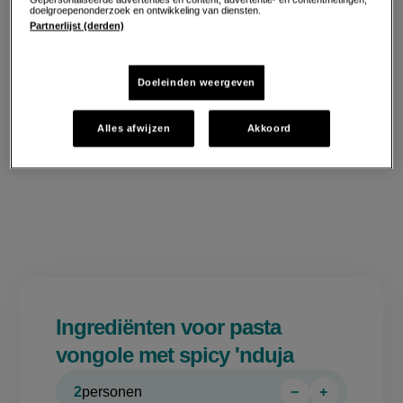
doelgroepenonderzoek en ontwikkeling van diensten.
Partnerlijst (derden)
Doeleinden weergeven
Alles afwijzen
Akkoord
Ingrediënten voor pasta
vongole met spicy 'nduja
2
personen
−
+
Persoon
Persoon