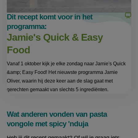
link)
link)
Dit recept komt voor in het
programma:
Jamie's Quick & Easy
Food
Vanaf 1 oktober kijk je elke zondag naar Jamie's Quick
&amp; Easy Food! Het nieuwste programma Jamie
Oliver, waarin hij deze keer aan de slag gaat met
gerechten gemaakt van slechts 5 ingrediënten.
Wat anderen vonden van pasta
vongole met spicy 'nduja
Heb jij dit recept gemaakt? Of wil je graag iets