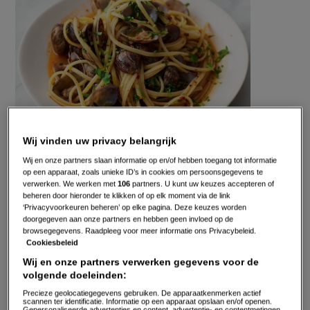
Wij vinden uw privacy belangrijk
Wij en onze partners slaan informatie op en/of hebben toegang tot informatie
op een apparaat, zoals unieke ID’s in cookies om persoonsgegevens te
Gepubliceerd op:
20-10-17
verwerken. We werken met
106
partners. U kunt uw keuzes accepteren of
Bewerkt op:
13-04-2026
beheren door hieronder te klikken of op elk moment via de link
‘Privacyvoorkeuren beheren’ op elke pagina. Deze keuzes worden
doorgegeven aan onze partners en hebben geen invloed op de
browsegegevens. Raadpleeg voor meer informatie ons Privacybeleid.
Cookiesbeleid
Wij en onze partners verwerken gegevens voor de
volgende doeleinden:
Precieze geolocatiegegevens gebruiken. De apparaatkenmerken actief
scannen ter identificatie. Informatie op een apparaat opslaan en/of openen.
Gepersonaliseerde advertenties en content, advertentie- en contentmetingen,