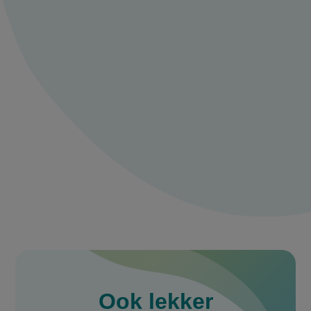
Meld je aan en
praat mee over
pasta vongole
met spicy 'nduja
Deel je ervaring of tips met ons en praat
mee met andere 24kitchen fans.
Maak een account aan
Log in
Ook
lekker