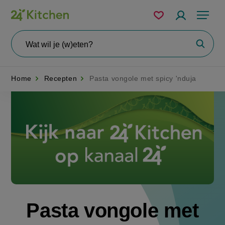
Overslaan
Mijn
Accountme
Menu
bewaarde
en
recepten
naar
Wat
Zoeke
wil
de
je
zoeken?
inhoud
Home
Recepten
Pasta vongole met spicy 'nduja
gaan
Disney+
Pasta vongole met