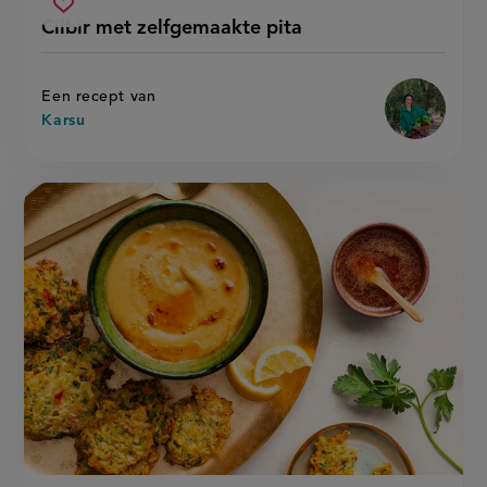
Beoordeel
voorbereidingstijd
cilbir
recept
Sla
score:
Cilbir met zelfgemaakte pita
'cilbir
met
recept
met
zelfgemaakte
zelfgemaa
op
pita
pita '
Een recept van
Karsu