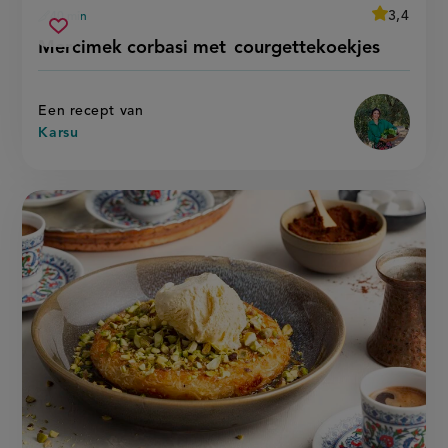
average
3,4
40 min
Beoordeel
voorbereidingstijd
mercimek
recept
Sla
score:
Mercimek corbasi met courgettekoekjes
'
corbasi
recept
mercimek
met
corbasi
op
courgettekoekjes
met
courgettek
Een recept van
Karsu