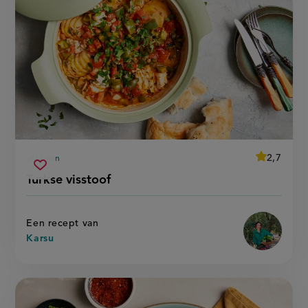
average
2,7
15 min
Beoordeel
voorbereidingstijd
turkse
recept
Sla
score:
Turkse visstoof
'turkse
visstoof
recept
visstoof'
op
Een recept van
Karsu