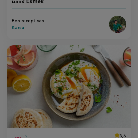
Balik Ekmek
'balik
ekmek
recept
ekmek'
op
Een recept van
Karsu
average
3,6
30 min