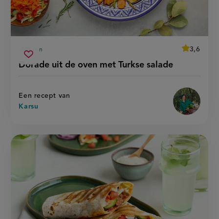
average
3,6
45 min
Beoordeel
voorbereidingstijd
dorade
recept
Sla
score:
Dorade uit de oven met Turkse salade
'
uit
recept
dorade
de
uit
op
oven
de
oven
met
Een recept van
met
turkse
turkse
Karsu
salade'
salade