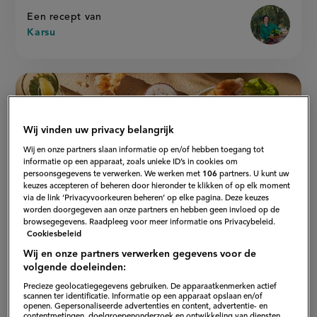
Een recept van
Karsu
Wij vinden uw privacy belangrijk
Wij en onze partners slaan informatie op en/of hebben toegang tot
informatie op een apparaat, zoals unieke ID’s in cookies om
persoonsgegevens te verwerken. We werken met
106
partners. U kunt uw
keuzes accepteren of beheren door hieronder te klikken of op elk moment
via de link ‘Privacyvoorkeuren beheren’ op elke pagina. Deze keuzes
worden doorgegeven aan onze partners en hebben geen invloed op de
browsegegevens. Raadpleeg voor meer informatie ons Privacybeleid.
Cookiesbeleid
Wij en onze partners verwerken gegevens voor de
volgende doeleinden:
average
5
30 min
Beoordee
Precieze geolocatiegegevens gebruiken. De apparaatkenmerken actief
voorbereidingstijd
lamskebab
recept
Sla
score:
scannen ter identificatie. Informatie op een apparaat opslaan en/of
Lamskebab met Turks brood
'lamskeb
openen. Gepersonaliseerde advertenties en content, advertentie- en
met
recept
met
contentmetingen, doelgroepenonderzoek en ontwikkeling van diensten.