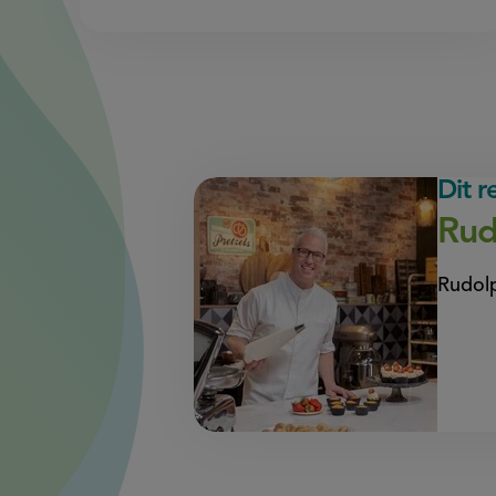
Dit 
Rud
Rudolp