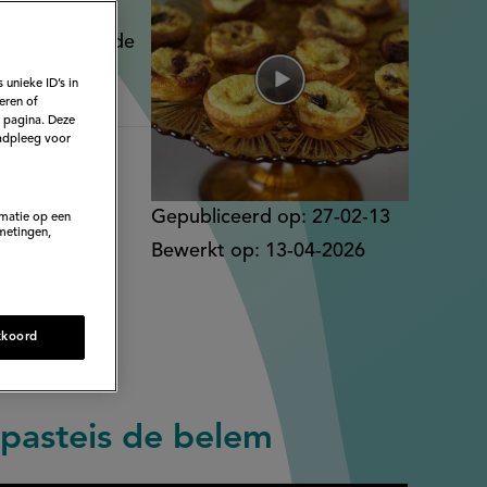
 de helft van de
 unieke ID’s in
eren of
e pagina. Deze
adpleeg voor
Gepubliceerd op:
27-02-13
rmatie op een
metingen,
Bewerkt op:
13-04-2026
kkoord
 pasteis de belem