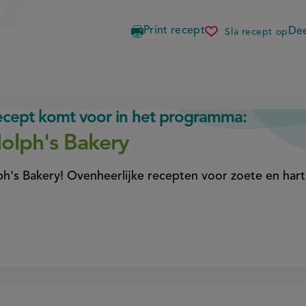
Print recept
Dee
Sla recept op
pasteis
de
belem
recept komt voor in het programma:
olph's Bakery
h's Bakery! Ovenheerlijke recepten voor zoete en ha