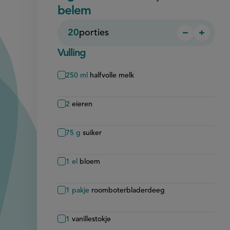
belem
20
porties
−
+
Persoon
Perso
verwijder
toevo
Vulling
250
ml
halfvolle melk
2
eieren
75
g
suiker
1
el
bloem
1
pakje
roomboterbladerdeeg
1
vanillestokje