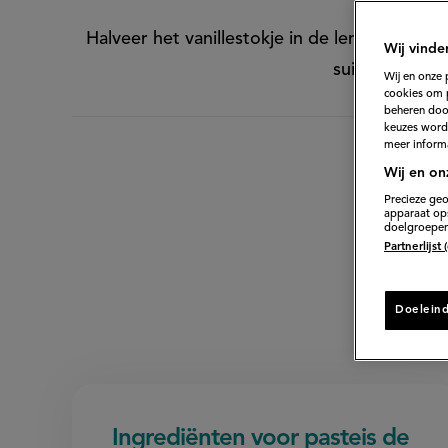
Halveer het vanillestokje in de lengte en sc
Wij vinde
suiker, het va
Wij en onze 
cookies om 
beheren door
keuzes word
meer informa
Wij en on
Precieze geo
apparaat ops
doelgroepen
Partnerlijst
Doelein
Ingrediënten voor pasteis de