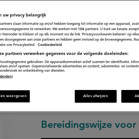
786
Beoordeel
recept
'Pasteis
hraap het merg eruit. Breng voor de vulling de melk met
de
n uw privacy belangrijk
Belem'
nillemerg en het lege stokje aan de kook.
partners slaan informatie op en/of hebben toegang tot informatie op een apparaat, zoals
persoonsgegevens te verwerken. We werken met
106
partners. U kunt uw keuzes accept
 hieronder te klikken of op elk moment via de link ‘Privacyvoorkeuren beheren’ op elk
en doorgegeven aan onze partners en hebben geen invloed op de browsegegevens. Ra
tie ons Privacybeleid.
Cookiesbeleid
30 min. voorbereiden
ze partners verwerken gegevens voor de volgende doeleinden:
locatiegegevens gebruiken. De apparaatkenmerken actief scannen ter identificatie. Info
laan en/of openen. Gepersonaliseerde advertenties en content, advertentie- en content
onderzoek en ontwikkeling van diensten.
Direct naar recept
 (derden)
den weergeven
Alles afwijzen
A
Bereidingswijze voor