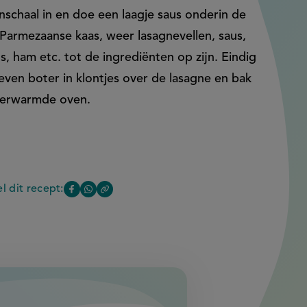
schaal in en doe een laagje saus onderin de
, Parmezaanse kaas, weer lasagnevellen, saus,
s, ham etc. tot de ingrediënten op zijn. Eindig
even boter in klontjes over de lasagne en bak
rverwarmde oven.
l dit recept:
Copy
Deel
Deel
the
deze
deze
elen
link
of
pagina
pagina
this
op
op
page
Facebook
WhatsApp
(opent
(opent