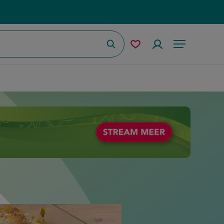
Zoeken
Mijn
Accountmenu
Menu
bewaarde
recepten
toelen