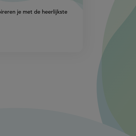
in
in
ireren je met de heerlijkste
nieuw
nieuw
venster,
venster,
externe
externe
link)
link)