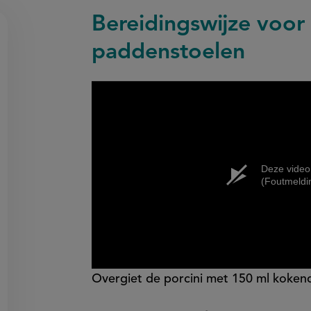
Bereidingswijze voor
paddenstoelen
on
en
egen
Deze video
(Foutmeldi
Overgiet de porcini met 150 ml kokend