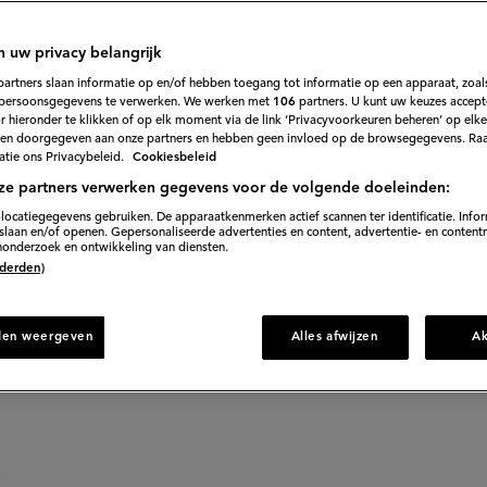
107
eoordeel
cept
asagne
 verschillende paddenstoelen.
et
n uw privacy belangrijk
ddenstoelen'
partners slaan informatie op en/of hebben toegang tot informatie op een apparaat, zoals
persoonsgegevens te verwerken. We werken met
106
partners. U kunt uw keuzes accept
 hieronder te klikken of op elk moment via de link ‘Privacyvoorkeuren beheren’ op elk
orbereiden
en doorgegeven aan onze partners en hebben geen invloed op de browsegegevens. Ra
tie ons Privacybeleid.
Cookiesbeleid
ze partners verwerken gegevens voor de volgende doeleinden:
locatiegegevens gebruiken. De apparaatkenmerken actief scannen ter identificatie. Info
 recept
laan en/of openen. Gepersonaliseerde advertenties en content, advertentie- en content
onderzoek en ontwikkeling van diensten.
 (derden)
Gepublicee
den weergeven
Alles afwijzen
A
Bewerkt op