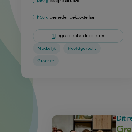
250
g
lasagne all'uovo
150
g
gesneden gekookte ham
Ingrediënten kopiëren
Makkelijk
Hoofdgerecht
Groente
Dit 
Gre