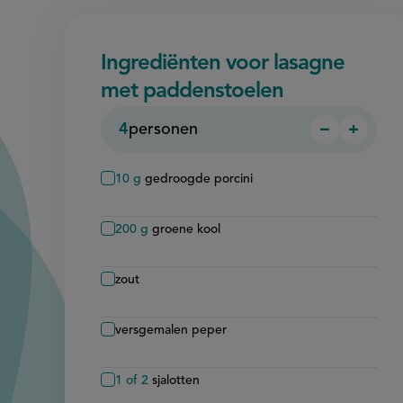
Ingrediënten voor lasagne
met paddenstoelen
4
personen
−
+
Persoon
Perso
verwijder
toevo
10
g
gedroogde porcini
200
g
groene kool
zout
versgemalen peper
1 of 2
sjalotten