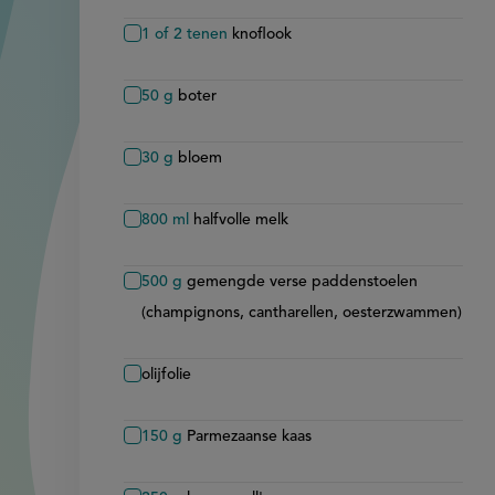
1 of 2
tenen
knoflook
50
g
boter
30
g
bloem
800
ml
halfvolle melk
500
g
gemengde verse paddenstoelen
(champignons, cantharellen, oesterzwammen)
olijfolie
150
g
Parmezaanse kaas