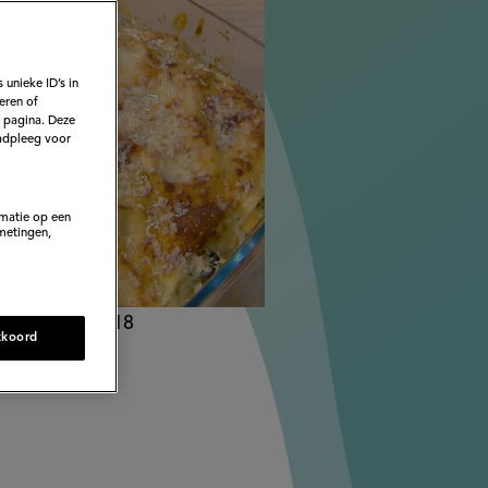
 unieke ID’s in
eren of
e pagina. Deze
adpleeg voor
rmatie op een
metingen,
rd op:
21-03-18
kkoord
:
09-12-2022