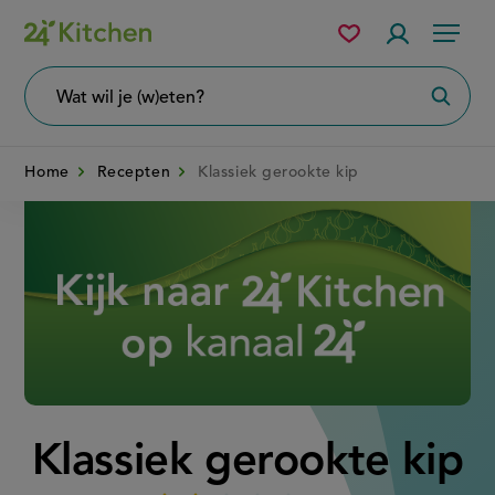
Overslaan
Mijn
Accountme
Menu
bewaarde
en
recepten
naar
Wat
Zoeke
wil
de
je
zoeken?
inhoud
Home
Recepten
Klassiek gerookte kip
gaan
Disney+
Klassiek gerookte kip