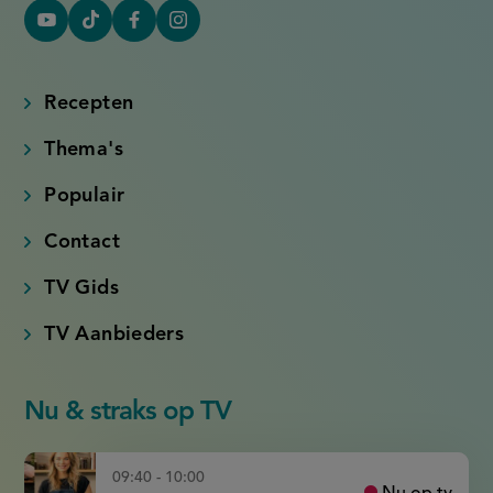
YouTube
Tiktok
Facebook
Instagram
(externe
(externe
(externe
(externe
link)
link)
link)
link)
Recepten
Thema's
Populair
Contact
TV Gids
TV Aanbieders
Nu & straks op TV
09:40 - 10:00