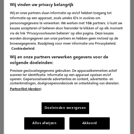
Wij vinden uw privacy belangrijk
Wij en onze partners slaan informatie op en/of hebben toegang tot
informatie op een apparaat, zoals unieke ID’s in cookies om
persoonsgegevens te verwerken. We werken met
106
partners. U kunt uw
keuzes accepteren of beheren door hieronder te klikken of op elk moment
via de link ‘Privacyvoorkeuren beheren’ op elke pagina. Deze keuzes
2
worden doorgegeven aan onze partners en hebben geen invloed op de
browsegegevens. Raadpleeg voor meer informatie ons Privacybeleid.
Gepubliceerd op:
06-09-19
Cookiesbeleid
Bewerkt op:
09-12-2022
Wij en onze partners verwerken gegevens voor de
volgende doeleinden:
Precieze geolocatiegegevens gebruiken. De apparaatkenmerken actief
scannen ter identificatie. Informatie op een apparaat opslaan en/of
openen. Gepersonaliseerde advertenties en content, advertentie- en
contentmetingen, doelgroepenonderzoek en ontwikkeling van diensten.
Partnerlijst (derden)
Doeleinden weergeven
Alles afwijzen
Akkoord