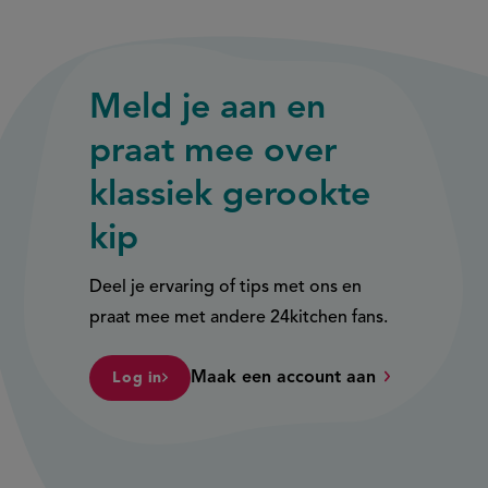
externe
externe
link)
link)
Meld je aan en
praat mee over
klassiek gerookte
kip
Deel je ervaring of tips met ons en
praat mee met andere 24kitchen fans.
Maak een account aan
Log in