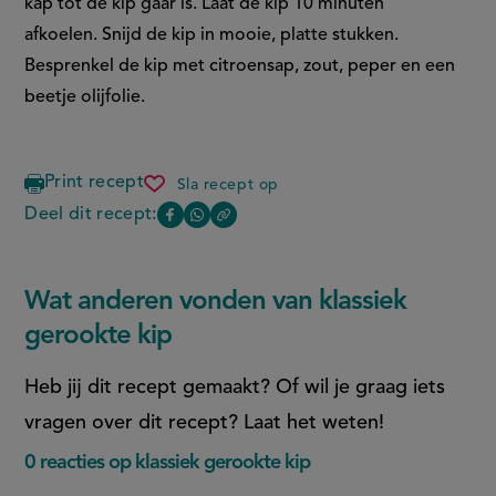
kap tot de kip gaar is. Laat de kip 10 minuten
afkoelen. Snijd de kip in mooie, platte stukken.
Besprenkel de kip met citroensap, zout, peper en een
beetje olijfolie.
Print recept
Sla recept op
klassiek
gerookte
Deel dit recept:
Copy
Deel
Deel
kip
the
deze
deze
link
of
pagina
pagina
Wat anderen vonden van klassiek
this
op
op
page
gerookte kip
Facebook
WhatsApp
(opent
(opent
Heb jij dit recept gemaakt? Of wil je graag iets
in
in
vragen over dit recept? Laat het weten!
nieuw
nieuw
0 reacties op klassiek gerookte kip
venster,
venster,