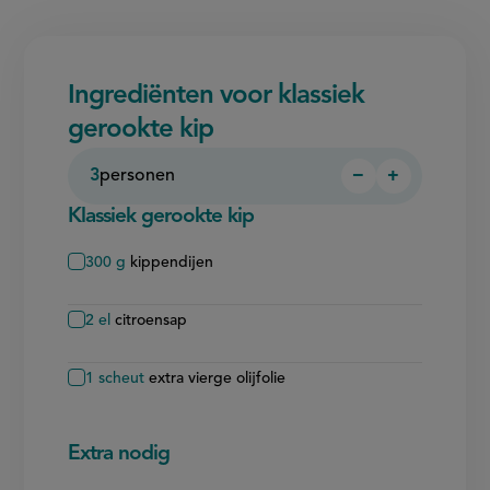
Ingrediënten voor klassiek
gerookte kip
3
personen
−
+
Persoon
Persoon
verwijderen
toevoegen
Klassiek gerookte kip
300
g
kippendijen
2
el
citroensap
1
scheut
extra vierge olijfolie
Extra nodig