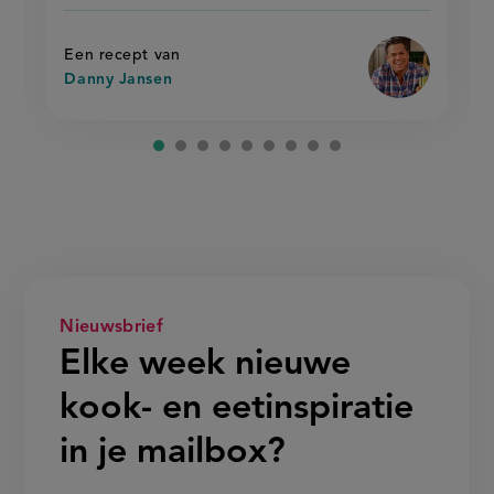
mangowok
met
met
op
gebakken
gebakken
rijst'
rijst
Een recept van
Danny Jansen
Nieuwsbrief
Elke week nieuwe
kook- en eetinspiratie
in je mailbox?