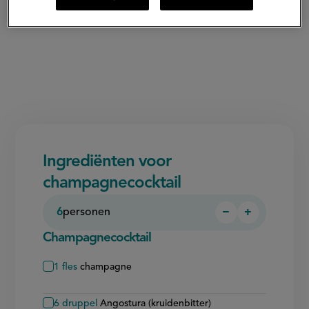
Ingrediënten voor
champagnecocktail
6
personen
−
+
Persoon
Persoon
verwijderen
toevoegen
Champagnecocktail
1
fles
champagne
6
druppel
Angostura (kruidenbitter)