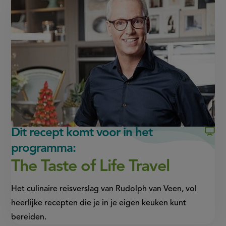
op
op
page
Facebook
WhatsApp
(opent
(opent
in
in
nieuw
nieuw
venster,
venster,
externe
externe
link)
link)
Dit recept komt voor in het
programma:
The Taste of Life Travel
Het culinaire reisverslag van Rudolph van Veen, vol
heerlijke recepten die je in je eigen keuken kunt
bereiden.