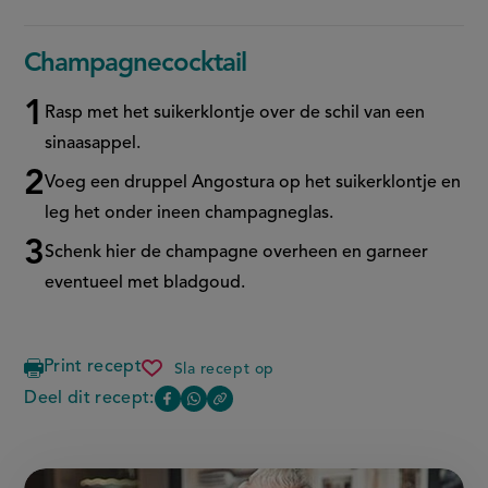
Champagnecocktail
Rasp met het suikerklontje over de schil van een
sinaasappel.
Voeg een druppel Angostura op het suikerklontje en
leg het onder ineen champagneglas.
Schenk hier de champagne overheen en garneer
eventueel met bladgoud.
Print recept
Sla recept op
champagnecocktail
Deel dit recept:
Copy
Deel
Deel
the
deze
deze
link
of
pagina
pagina
this