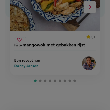
Volgende
average
3,1
60 min
Beoordeel
voorbereidingstijd
kip-
recept
Sla
score:
Kip-mangowok met gebakken rijst
'kip-
mangowok
recept
mangowok
met
met
op
gebakken
gebakken
rijst'
rijst
Een recept van
Danny Jansen