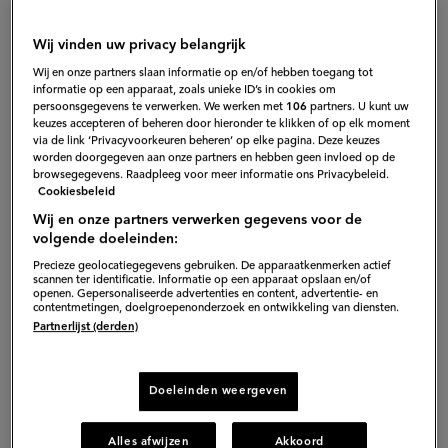
Wij vinden uw privacy belangrijk
Wij en onze partners slaan informatie op en/of hebben toegang tot
informatie op een apparaat, zoals unieke ID’s in cookies om
persoonsgegevens te verwerken. We werken met
106
partners. U kunt uw
Gepubliceerd op:
27-02-13
keuzes accepteren of beheren door hieronder te klikken of op elk moment
via de link ‘Privacyvoorkeuren beheren’ op elke pagina. Deze keuzes
Bewerkt op:
13-04-2026
worden doorgegeven aan onze partners en hebben geen invloed op de
browsegegevens. Raadpleeg voor meer informatie ons Privacybeleid.
Cookiesbeleid
Wij en onze partners verwerken gegevens voor de
volgende doeleinden:
Precieze geolocatiegegevens gebruiken. De apparaatkenmerken actief
scannen ter identificatie. Informatie op een apparaat opslaan en/of
openen. Gepersonaliseerde advertenties en content, advertentie- en
contentmetingen, doelgroepenonderzoek en ontwikkeling van diensten.
Partnerlijst (derden)
Doeleinden weergeven
Alles afwijzen
Akkoord