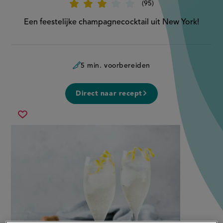
95
Beoordeel
recept
'Champagnecocktail'
Een feestelijke champagnecocktail uit New York!
5 min. voorbereiden
Direct naar recept
champagnecocktail
Sla
recept
op