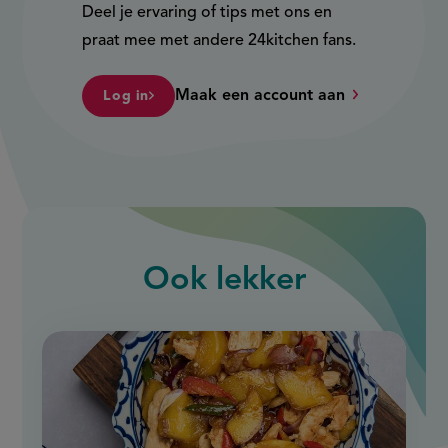
Deel je ervaring of tips met ons en
praat mee met andere 24kitchen fans.
Maak een account aan
Log in
Ook
lekker
slide
1
of
9