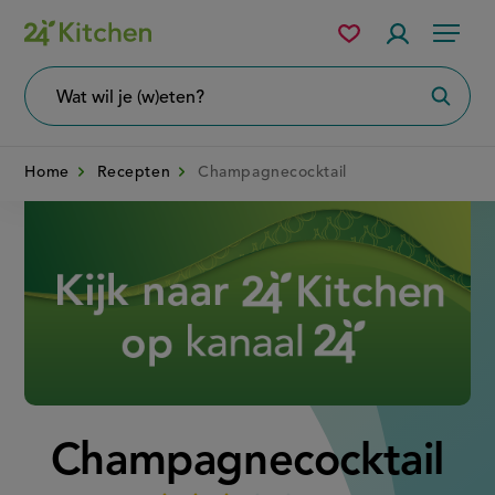
Overslaan
Mijn
Accountme
Menu
bewaarde
en
recepten
naar
Wat
Zoeke
wil
de
je
zoeken?
inhoud
Home
Recepten
Champagnecocktail
gaan
Disney+
Champagnecocktail