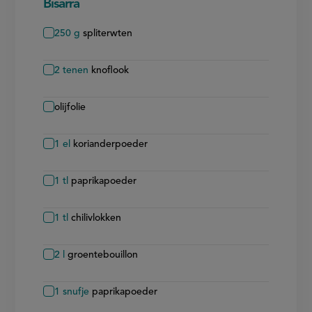
Bisarra
250
g
spliterwten
2
tenen
knoflook
olijfolie
1
el
korianderpoeder
1
tl
paprikapoeder
1
tl
chilivlokken
2
l
groentebouillon
1
snufje
paprikapoeder