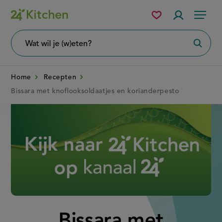
Overslaan
Mijn
Accountme
Menu
bewaarde
en
recepten
naar
Wat
Zoeke
wil
de
je
zoeken?
inhoud
Home
Recepten
gaan
Bissara met knoflooksoldaatjes en korianderpesto
Disney+
Bissara met