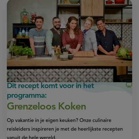
pagina
pagina
this
op
op
page
Facebook
WhatsApp
(opent
(opent
in
in
nieuw
nieuw
venster,
venster,
externe
externe
link)
link)
Dit recept komt voor in het
programma:
Grenzeloos Koken
Op vakantie in je eigen keuken? Onze culinaire
reisleiders inspireren je met de heerlijkste recepten
vanuit de hele wereld.