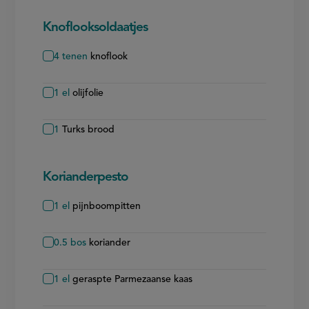
Knoflooksoldaatjes
4
tenen
knoflook
1
el
olijfolie
1
Turks brood
Korianderpesto
1
el
pijnboompitten
0.5
bos
koriander
1
el
geraspte Parmezaanse kaas