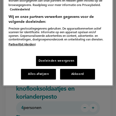
worden doorgegeven aan onze partners en hebben geen invloed op de
browsegegevens. Raadpleeg voor meer informatie ons Privacybeleid.
Cookiesbeleid
Wij en onze partners verwerken gegevens voor de
volgende doeleinden:
Precieze geolocatiegegevens gebruiken. De apparaatkenmerken actief
scannen ter identificatie. Informatie op een apparaat opslaan en/of
openen. Gepersonaliseerde advertenties en content, advertentie- en
contentmetingen, doelgroepenonderzoek en ontwikkeling van diensten.
Partnerlijst (derden)
Doeleinden weergeven
Alles afwijzen
Akkoord
Ingrediënten voor bissara met
knoflooksoldaatjes en
korianderpesto
4
personen
−
+
Persoon
Persoon
verwijderen
toevoegen