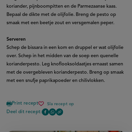
koriander, pijnboompitten en de Parmezaanse kaas.
Bepaal de dikte met de olijfolie. Breng de pesto op
smaak met een beetje zout en versgemalen peper.
Serveren
Schep de bissara in een kom en druppel er wat olijfolie
over. Schep in het midden van de soep een quenelle
korianderpesto. Leg knoflooksoldaatjes ernaast samen
met de overgebleven korianderpesto. Breng op smaak
met een snufje paprikapoeder en chilivlokken.
Print recept
Sla recept op
bissara
met
Deel dit recept:
Copy
Deel
Deel
knoflooksoldaatjes
the
en
deze
deze
link
korianderpesto
of