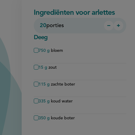
Ingrediënten voor arlettes
20
porties
−
+
Persoon
Perso
verwijder
toevo
Deeg
750
g
bloem
15
g
zout
115
g
zachte boter
335
g
koud water
350
g
koude boter