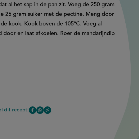
at al het sap in de pan zit. Voeg de 250 gram
de 25 gram suiker met de pectine. Meng door
 de kook. Kook boven de 105°C. Voeg al
d door en laat afkoelen. Roer de mandarijndip
l dit recept:
Copy
Deel
Deel
the
deze
deze
link
of
pagina
pagina
this