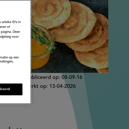
 Hidde
 unieke ID’s in
eren of
e pagina. Deze
adpleeg voor
rmatie op een
metingen,
Gepubliceerd op:
08-09-16
Bewerkt op:
13-04-2026
kkoord