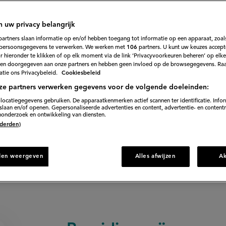
31
Beoordeel
recept
'Arlettes'
gemaakt van bladerdeeg. Hoe je dit zelf kan maken, laat
n uw privacy belangrijk
uitgebreid zien.
partners slaan informatie op en/of hebben toegang tot informatie op een apparaat, zoals
persoonsgegevens te verwerken. We werken met
106
partners. U kunt uw keuzes accept
 hieronder te klikken of op elk moment via de link ‘Privacyvoorkeuren beheren’ op elk
en doorgegeven aan onze partners en hebben geen invloed op de browsegegevens. Ra
tie ons Privacybeleid.
Cookiesbeleid
120 min. voorbereiden
ze partners verwerken gegevens voor de volgende doeleinden:
locatiegegevens gebruiken. De apparaatkenmerken actief scannen ter identificatie. Info
laan en/of openen. Gepersonaliseerde advertenties en content, advertentie- en content
onderzoek en ontwikkeling van diensten.
irect naar recept
 (derden)
den weergeven
Alles afwijzen
A