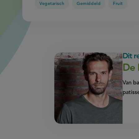
Vegetarisch
Gemiddeld
Fruit
Dit 
De 
Van ba
patiss