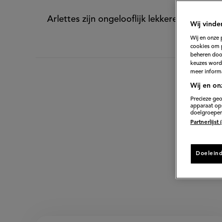
Arlettes zijn ongelooflijk lekkere koekjes 
Wij vinde
Wij en onze 
cookies om 
beheren door
keuzes word
meer informa
Wij en on
Precieze geo
apparaat ops
doelgroepen
D
Partnerlijst
Doelein