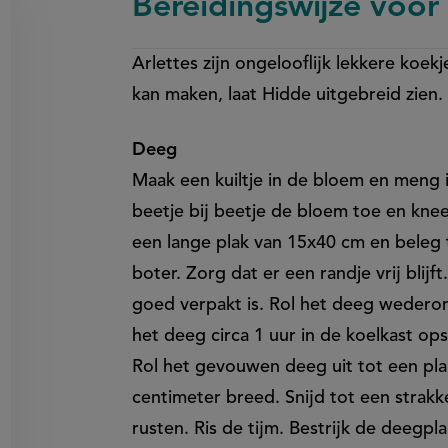
Bereidingswijze voor 
Arlettes zijn ongelooflijk lekkere koek
on
kan maken, laat Hidde uitgebreid zien
en
egen
Deeg
Maak een kuiltje in de bloem en meng i
beetje bij beetje de bloem toe en knee
een lange plak van 15x40 cm en bele
boter. Zorg dat er een randje vrij blij
goed verpakt is. Rol het deeg wederom
het deeg circa 1 uur in de koelkast ops
Rol het gevouwen deeg uit tot een plak
centimeter breed. Snijd tot een strakk
rusten. Ris de tijm. Bestrijk de deegpl