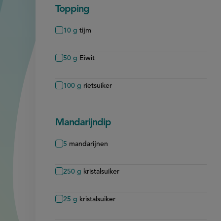
Topping
10
g
tijm
50
g
Eiwit
100
g
rietsuiker
Mandarijndip
5
mandarijnen
250
g
kristalsuiker
25
g
kristalsuiker