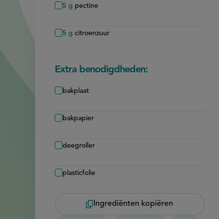
5
g
pectine
5
g
citroenzuur
Extra benodigdheden:
bakplaat
bakpapier
deegroller
plasticfolie
Ingrediënten kopiëren