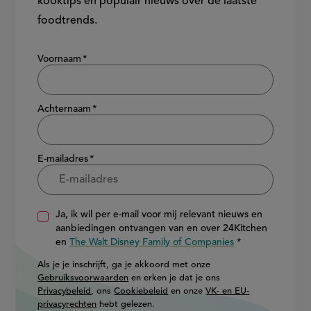
kooktips en populair nieuws over de laatste
foodtrends.
Show/hide
Voornaam
Achternaam
E-mailadres
Ja, ik wil per e-mail voor mij relevant nieuws en
aanbiedingen ontvangen van en over 24Kitchen
en
The Walt Disney Family of Companies
Als je je inschrijft, ga je akkoord met onze
Gebruiksvoorwaarden
en erken je dat je ons
Privacybeleid
, ons
Cookiebeleid
en onze
VK- en EU-
privacyrechten
hebt gelezen.