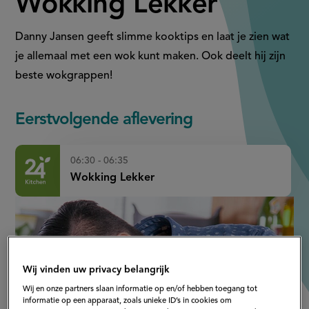
Wokking Lekker
Danny Jansen geeft slimme kooktips en laat je zien wat
je allemaal met een wok kunt maken. Ook deelt hij zijn
beste wokgrappen!
Eerstvolgende aflevering
06:30 - 06:35
Wokking Lekker
Wij vinden uw privacy belangrijk
Wij en onze partners slaan informatie op en/of hebben toegang tot
informatie op een apparaat, zoals unieke ID’s in cookies om