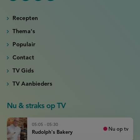
(externe
(externe
(externe
(externe
link)
link)
link)
link)
Recepten
Thema's
Populair
Contact
TV Gids
TV Aanbieders
Nu & straks op TV
05:05 - 05:30
Nu op tv
Rudolph's Bakery