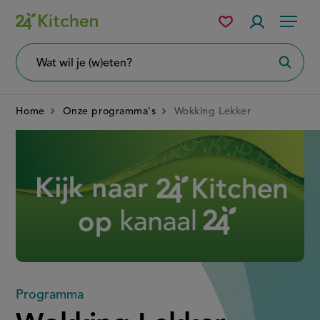
Overslaan
Mijn
Accountme
Menu
bewaarde
en
recepten
naar
Wat
Zoeke
wil
de
je
zoeken?
inhoud
Home
Onze programma's
Wokking Lekker
gaan
Disney+
Programma