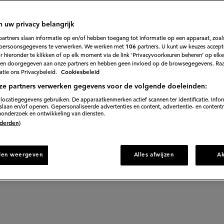
t recept voor
n uw privacy belangrijk
partners slaan informatie op en/of hebben toegang tot informatie op een apparaat, zoals
persoonsgegevens te verwerken. We werken met
106
partners. U kunt uw keuzes accept
se balletjes me
 hieronder te klikken of op elk moment via de link ‘Privacyvoorkeuren beheren’ op elk
en doorgegeven aan onze partners en hebben geen invloed op de browsegegevens. Ra
tie ons Privacybeleid.
Cookiesbeleid
ze partners verwerken gegevens voor de volgende doeleinden:
locatiegegevens gebruiken. De apparaatkenmerken actief scannen ter identificatie. Info
laan en/of openen. Gepersonaliseerde advertenties en content, advertentie- en content
onderzoek en ontwikkeling van diensten.
 (derden)
betaalbare meubels én de Köttbullar. Ook zo versling
de meubelketen heeft het recept gedeeld zodat je zelf
den weergeven
Alles afwijzen
A