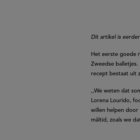
balletjes
met
Dit artikel is eerd
saus
Het eerste goede n
Zweedse balletjes. 
recept bestaat uit 
,,We weten dat so
Lorena Lourido, foo
willen helpen door 
måltid, zoals we d