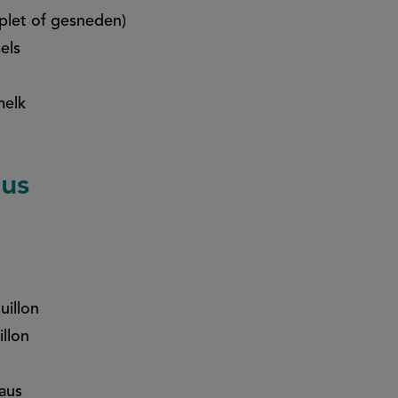
eplet of gesneden)
els
melk
aus
uillon
illon
saus