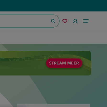
Zoeken
Mijn
Accountmenu
Menu
bewaarde
recepten