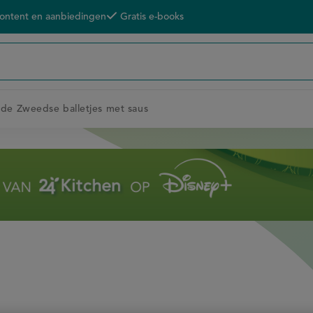
content en aanbiedingen
Gratis e-books
nde Zweedse balletjes met saus