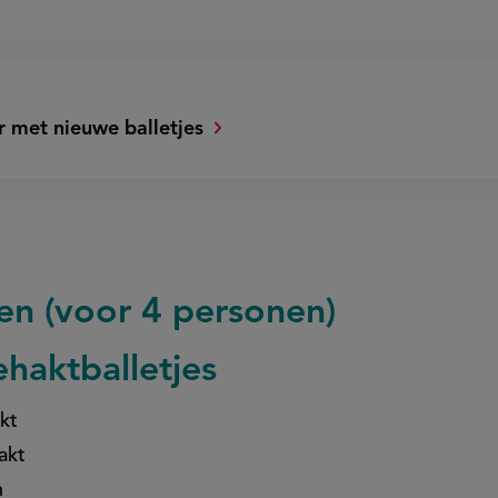
 met nieuwe balletjes
en (voor 4 personen)
haktballetjes
kt
akt
n