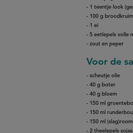
- 1 teentje look (g
- 100 g broodkruim
- 1 ei
- 5 eetlepels volle 
- zout en peper
Voor de s
- scheutje olie
- 40 g boter
- 40 g bloem
- 150 ml groentebo
- 150 ml runderbou
- 150 ml (slag)room
- 2 theelepels soja