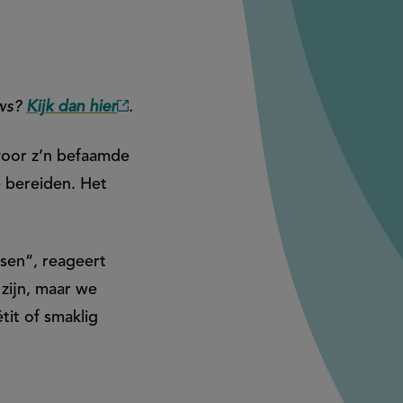
uws?
Kijk dan hier
.
(externe
link)
 voor z’n befaamde
te bereiden. Het
sen”, reageert
 zijn, maar we
tit of smaklig