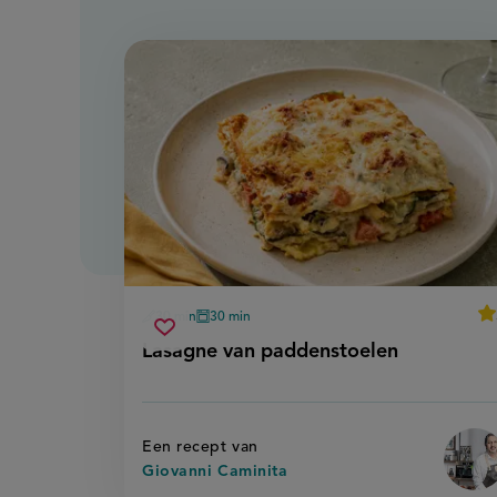
av
30 min
30 min
voorbereidingstijd
oventijd
lasagne
Sla
sco
Lasagne van paddenstoelen
van
recept
paddenstoelen
op
Een recept van
Giovanni Caminita