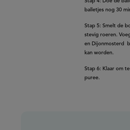
Stap 4: Doe de ball
balletjes nog 30 m
Stap 5: Smelt de bo
stevig roeren. Voeg
en Dijonmosterd bi
kan worden.
Stap 6: Klaar om te
puree.