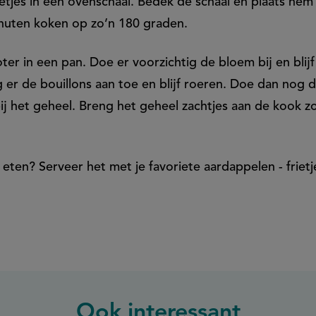
etjes in een ovenschaal. Bedek de schaal en plaats hem
inuten koken op zo’n 180 graden.
ter in een pan. Doe er voorzichtig de bloem bij en bli
 er de bouillons aan toe en blijf roeren. Doe dan nog 
j het geheel. Breng het geheel zachtjes aan de kook z
 eten? Serveer het met je favoriete aardappelen - frietjes
Ook interessant