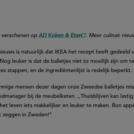
er verschenen op
AD Koken & Eten
. Meer culinair nie
(externe
link)
ieuws is natuurlijk dat IKEA het recept heeft gedeeld
Nog leuker is dat de balletjes niet zo moeilijk zijn om 
zes stappen, en de ingrediëntenlijst is redelijk beperkt.
mmige mensen dezer dagen onze Zweedse balletjes mis
dmanager bij de meubelketen. ,,Thuisblijven kan lastig
het leven iets makkelijker en leuker te maken. Bon appé
at zeggen in Zweden!”