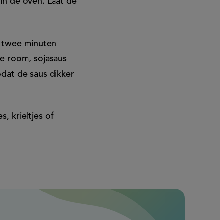
 in de oven. Laat de
jf twee minuten
de room, sojasaus
odat de saus dikker
, krieltjes of