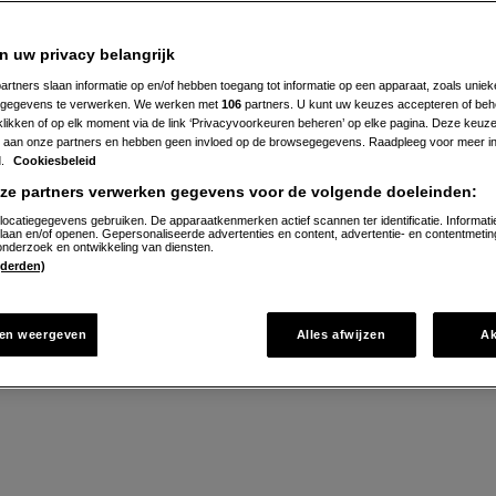
snippers
n uw privacy belangrijk
1
Beoordeel
artners slaan informatie op en/of hebben toegang tot informatie op een apparaat, zoals uniek
recept
gegevens te verwerken. We werken met
106
partners. U kunt uw keuzes accepteren of beh
'Pasta
eeks. Deze komt vast en zeker vaker terug in je weekm
 klikken of op elk moment via de link ‘Privacyvoorkeuren beheren’ op elke pagina. Deze keu
met
gerookte
aan onze partners en hebben geen invloed op de browsegegevens. Raadpleeg voor meer in
zalmsnippers'
d.
Cookiesbeleid
nze partners verwerken gegevens voor de volgende doeleinden:
0 min. voorbereiden
locatiegegevens gebruiken. De apparaatkenmerken actief scannen ter identificatie. Informati
laan en/of openen. Gepersonaliseerde advertenties en content, advertentie- en contentmetin
nderzoek en ontwikkeling van diensten.
 (derden)
rect naar recept
en weergeven
Alles afwijzen
A