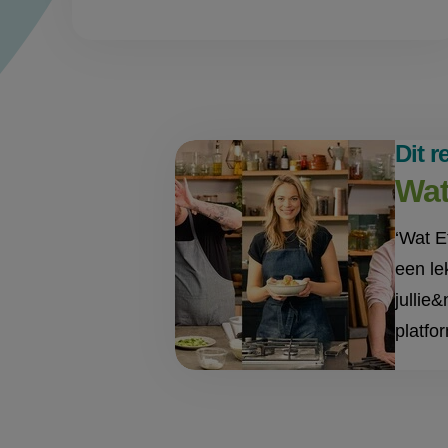
Dit 
Wat
‘Wat E
een le
jullie
platfo