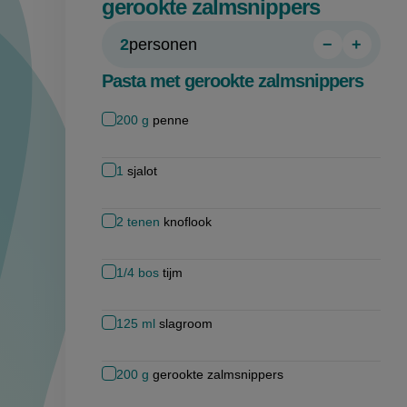
gerookte zalmsnippers
2
personen
−
+
Persoon
Perso
verwijder
toevo
Pasta met gerookte zalmsnippers
200
g
penne
1
sjalot
2
tenen
knoflook
1/4
bos
tijm
125
ml
slagroom
200
g
gerookte zalmsnippers