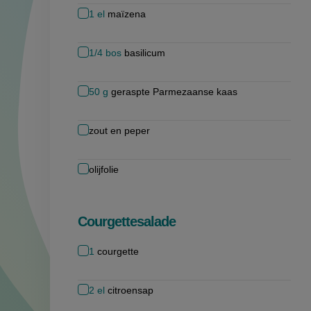
1
el
maïzena
1/4
bos
basilicum
50
g
geraspte Parmezaanse kaas
zout en peper
olijfolie
Courgettesalade
1
courgette
2
el
citroensap