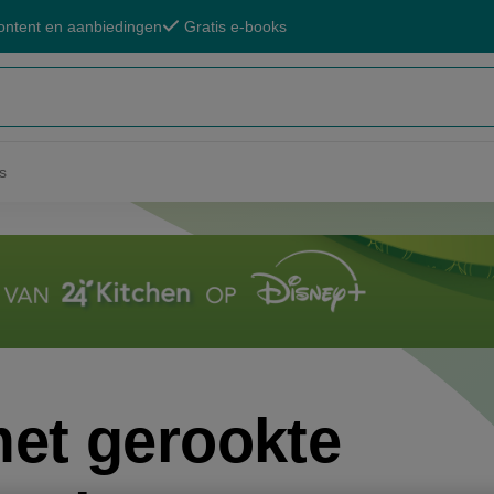
ontent en aanbiedingen
Gratis e-books
s
et gerookte