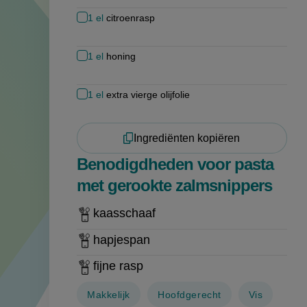
1
el
citroenrasp
1
el
honing
1
el
extra vierge olijfolie
Ingrediënten kopiëren
Benodigdheden voor pasta
met gerookte zalmsnippers
kaasschaaf
hapjespan
fijne rasp
Makkelijk
Hoofdgerecht
Vis