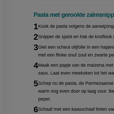
Pasta met gerookte zalmsnipp
on
en
egen
Kook de pasta volgens de aanwijzing
Snipper de sjalot en hak de knoflook g
Giet een scheut olijfolie in een hapjes
met een flinke snuf zout en zwarte p
Maak een papje van de maizena met 3
saus. Laat even meekoken tot het wat
Schep nu de pasta, de Parmezaanse 
warm nog even door op laag vuur. Be
peper.
Schaaf met een kaasschaaf linten va