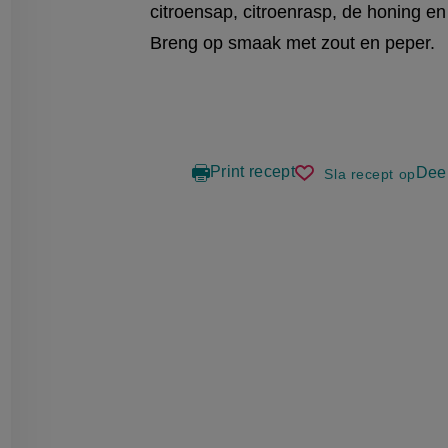
citroensap, citroenrasp, de honing en 
Breng op smaak met zout en peper.
Print recept
Deel
Sla recept op
pasta
met
gerookte
zalmsnipp