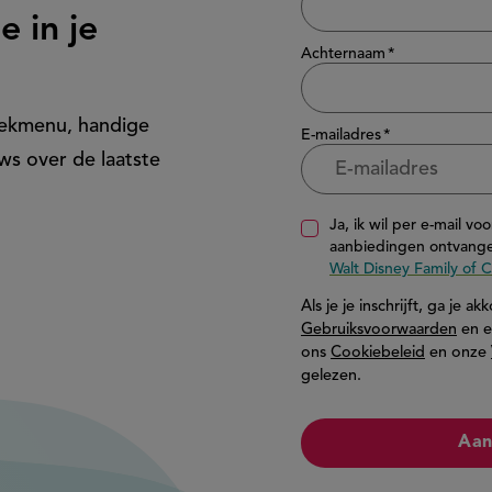
e in je
Achternaam
eekmenu, handige
E-mailadres
ws over de laatste
Ja, ik wil per e-mail vo
aanbiedingen ontvange
Walt Disney Family of
Als je je inschrijft, ga je 
Gebruiksvoorwaarden
en e
ons
Cookiebeleid
en onze
gelezen.
Aan