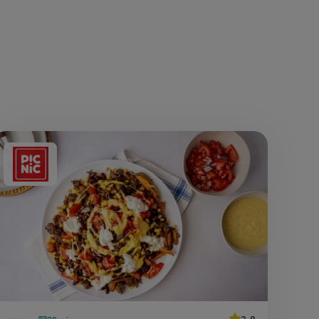
Aangeboden
door: