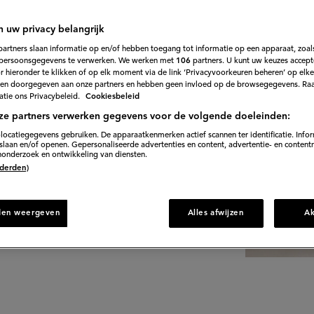
n uw privacy belangrijk
ieuwkerk de allerlekkerste recepten die je
partners slaan informatie op en/of hebben toegang tot informatie op een apparaat, zoals
persoonsgegevens te verwerken. We werken met
106
partners. U kunt uw keuzes accept
 hieronder te klikken of op elk moment via de link ‘Privacyvoorkeuren beheren’ op elk
en doorgegeven aan onze partners en hebben geen invloed op de browsegegevens. Ra
tie ons Privacybeleid.
Cookiesbeleid
ze partners verwerken gegevens voor de volgende doeleinden:
locatiegegevens gebruiken. De apparaatkenmerken actief scannen ter identificatie. Info
laan en/of openen. Gepersonaliseerde advertenties en content, advertentie- en content
onderzoek en ontwikkeling van diensten.
 (derden)
den weergeven
Alles afwijzen
A