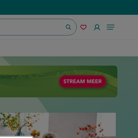
Zoeken
Mijn
Accountmenu
Menu
bewaarde
recepten