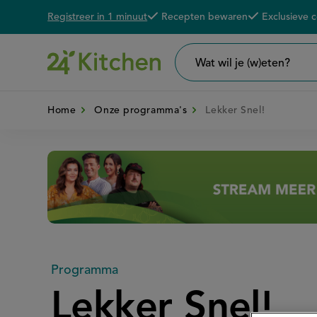
Registreer in 1 minuut
Recepten bewaren
Exclusieve 
Overslaan
De voordelen van een 24K account
en
naar
Wat
wil
de
je
zoeken?
Home
Onze programma's
Lekker Snel!
inhoud
gaan
Disney+
Programma
Lekker Snel!