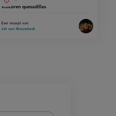
Beoordeel
voorbereidingstijd
oventijd
volkoren
recept
Sla
score:
Volkoren quesadillas
stamppot'
'volkoren
quesadillas
recept
quesadillas'
op
Een recept van
Jet van Nieuwkerk