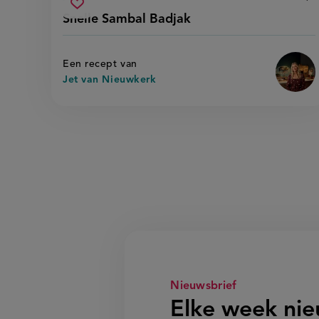
Beo
voorbereidingstijd
snelle
rece
Sla
score:
Snelle Sambal Badjak
'sne
sambal
recept
sam
badjak
badj
op
Een recept van
Jet van Nieuwkerk
Nieuwsbrief
Elke week ni