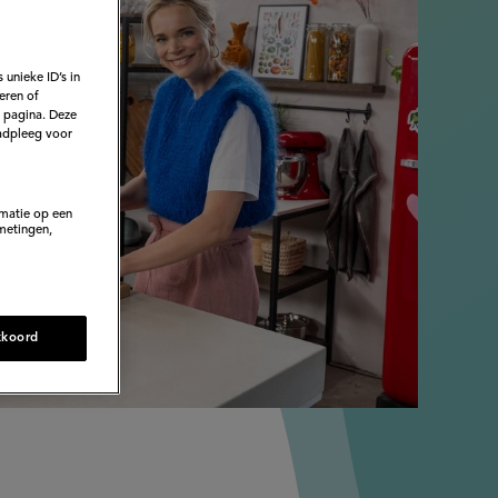
 unieke ID’s in
eren of
e pagina. Deze
adpleeg voor
rmatie op een
metingen,
kkoord