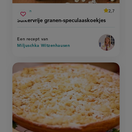
average
2,7
30 min
Beoordeel
voorbereidingstijd
suikervrije
recept
Sla
score:
Suikervrije granen-speculaaskoekjes
'suikervrije
granen-
recept
granen-
speculaaskoekjes
speculaaskoek
op
Een recept van
Miljuschka Witzenhausen