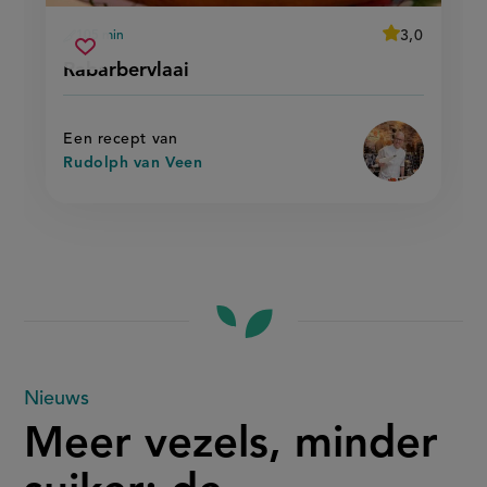
average
3,0
105 min
Beoordeel
voorbereidingstijd
rabarbervlaai
recept
Sla
score:
Rabarbervlaai
'rabarbervlaai'
recept
op
Een recept van
Rudolph van Veen
Meer
Nieuws
Meer vezels, minder
vezels,