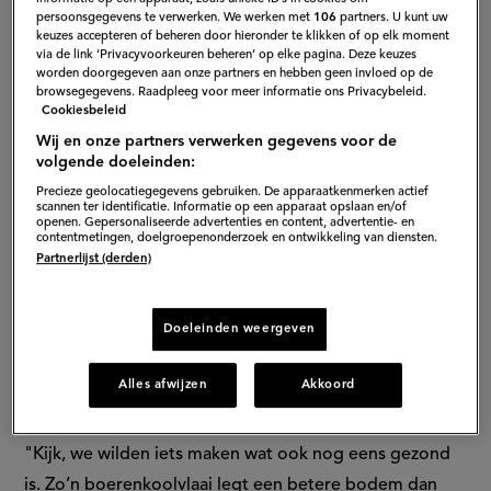
persoonsgegevens te verwerken. We werken met
106
partners. U kunt uw
keuzes accepteren of beheren door hieronder te klikken of op elk moment
via de link ‘Privacyvoorkeuren beheren’ op elke pagina. Deze keuzes
worden doorgegeven aan onze partners en hebben geen invloed op de
browsegegevens. Raadpleeg voor meer informatie ons Privacybeleid.
Cookiesbeleid
Wij en onze partners verwerken gegevens voor de
B
volgende doeleinden:
Precieze geolocatiegegevens gebruiken. De apparaatkenmerken actief
scannen ter identificatie. Informatie op een apparaat opslaan en/of
openen. Gepersonaliseerde advertenties en content, advertentie- en
contentmetingen, doelgroepenonderzoek en ontwikkeling van diensten.
Dit artikel is eerder verschenen op
AD Koken & Eten
.
(exte
Partnerlijst (derden)
Meer culinair nieuws?
Kijk dan hier
.
(externe
link)
link)
Doeleinden weergeven
De boerenkoolvlaai heeft net als elke andere vlaai een
taartbodem en bestaat verder uit boerenkool,
Alles afwijzen
Akkoord
aardappelen, bechamelsaus, rookworst en geraspte
kaas. De vlaai is bedoeld als snack tijdens carnaval.
"Kijk, we wilden iets maken wat ook nog eens gezond
is. Zo’n boerenkoolvlaai legt een betere bodem dan