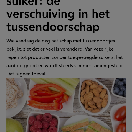
suiker: de
minder
verschuiving in het
suiker:
tussendoorschap
de
verschuiving
Wie vandaag de dag het schap met tussendoortjes
bekijkt, ziet dat er veel is veranderd. Van vezelrijke
in
repen tot producten zonder toegevoegde suikers: het
aanbod groeit en wordt steeds slimmer samengesteld.
het
Dat is geen toeval.
tussendoorschap