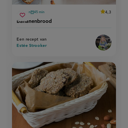
average
4,3
15 min
45 min
Beoordeel
voorbereidingstijd
oventijd
bananenbrood
recept
Sla
score:
Bananenbrood
'bananenbroo
recept
op
Een recept van
Estée Strooker