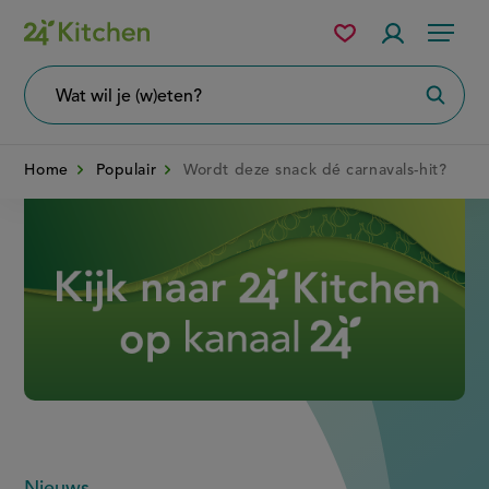
Overslaan
Mijn
Accountme
Menu
bewaarde
en
recepten
naar
Wat
Zoeke
wil
de
je
zoeken?
inhoud
Home
Populair
Wordt deze snack dé carnavals-hit?
gaan
Disney+
Nieuws